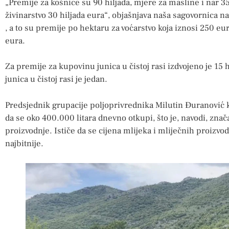
„Premije za košnice su 90 hiljada, mjere za masline i nar 35
živinarstvo 30 hiljada eura“, objašnjava naša sagovornica n
, a to su premije po hektaru za voćarstvo koja iznosi 250 
eura.
Za premije za kupovinu junica u čistoj rasi izdvojeno je 15 
junica u čistoj rasi je jedan.
Predsjednik grupacije poljoprivrednika Milutin Đuranović 
da se oko 400.000 litara dnevno otkupi, što je, navodi, znač
proizvodnje. Ističe da se cijena mlijeka i mliječnih proizvod
najbitnije.