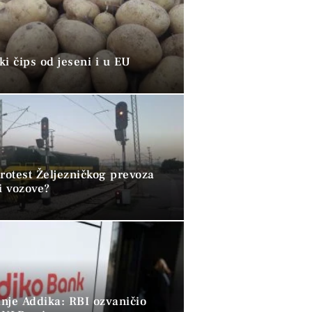
i čips od jeseni i u EU
rotest Željezničkog prevoza
i vozove?
nje Addika: RBI ozvaničio