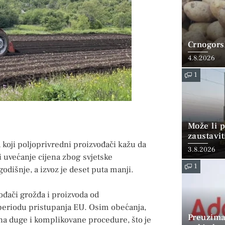
Crnogorsk
4.8.2026
1
Može li p
zaustavit
 koji poljoprivredni proizvođači kažu da
3.8.2026
i uvećanje cijena zbog svjetske
1
dišnje, a izvoz je deset puta manji.
ođači grožđa i proizvoda od
 periodu pristupanja EU. Osim obećanja,
Preuzima
a duge i komplikovane procedure, što je