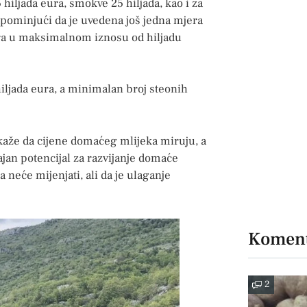
 hiljada eura, smokve 25 hiljada, kao i za
apominjući da je uvedena još jedna mjera
eura u maksimalnom iznosu od hiljadu
hiljada eura, a minimalan broj steonih
kaže da cijene domaćeg mlijeka miruju, a
ajan potencijal za razvijanje domaće
a neće mijenjati, ali da je ulaganje
Koment
2