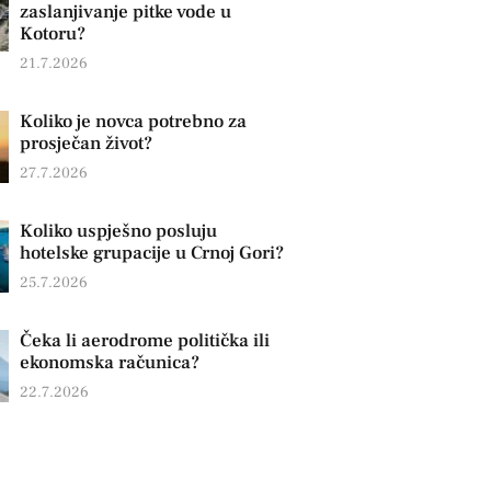
zaslanjivanje pitke vode u
Kotoru?
21.7.2026
Koliko je novca potrebno za
prosječan život?
27.7.2026
Koliko uspješno posluju
hotelske grupacije u Crnoj Gori?
25.7.2026
Čeka li aerodrome politička ili
ekonomska računica?
22.7.2026