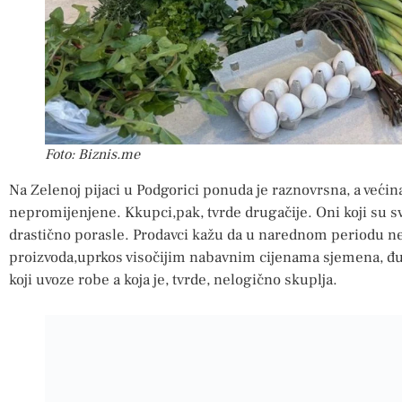
Foto: Biznis.me
Na Zelenoj pijaci u Podgorici ponuda je raznovrsna, a većin
nepromijenjene. Kkupci,pak, tvrde drugačije. Oni koji su sv
drastično porasle. Prodavci kažu da u narednom periodu ne
proizvoda,uprkos visočijim nabavnim cijenama sjemena, đu
koji uvoze robe a koja je, tvrde, nelogično skuplja.