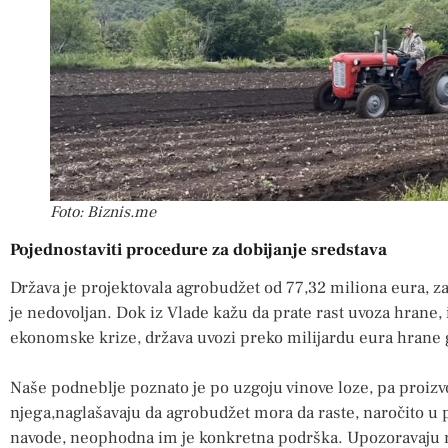
Foto: Biznis.me
Pojednostaviti procedure za dobijanje sredstava
Država je projektovala agrobudžet od 77,32 miliona eura, za
je nedovoljan. Dok iz Vlade kažu da prate rast uvoza hrane, 
ekonomske krize, država uvozi preko milijardu eura hrane go
Naše podneblje poznato je po uzgoju vinove loze, pa proizv
njega,naglašavaju da agrobudžet mora da raste, naročito u
navode, neophodna im je konkretna podrška. Upozoravaju n