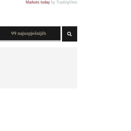
Markets today
by TradingView
99 najuspješnijih