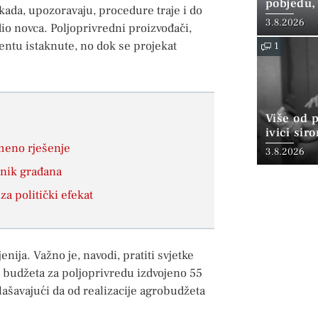
pobjedu,
da, upozoravaju, procedure traje i do
3.8.2026
io novca. Poljoprivredni proizvođači,
entu istaknute, no dok se projekat
1
Više od 
ivici sir
meno rješenje
3.8.2026
anik građana
a politički efekat
enija. Važno je, navodi, pratiti svjetke
g budžeta za poljoprivredu izdvojeno 55
lašavajući da od realizacije agrobudžeta