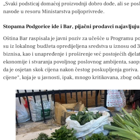
„Svaki podsticaj domaćoj proizvodnji dobro dođe, ali se pos
navode u resoru Ministarstva poljoprivrede.
Stopama Podgorice ide i Bar
,
pijačni prodavci najavlju
Oština Bar raspisala je javni poziv za učešće u Programu p
su iz lokalnog budžeta opredijeljena sredstva u iznosu od
biznisa, kao i unapređenje i proširenje već postojećih djelat
ekonomije i stvaranja povoljnog poslovnog ambijenta, saopšt
da je osjetan skok cijena nakon čestog poskupljenja goriva.
cijene“, koja je u javnosti, ipak, mnogo kritikovana, zbog oda