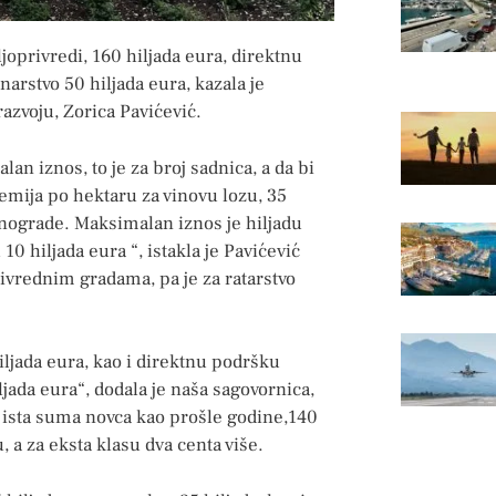
ljoprivredi, 160 hiljada eura, direktnu
narstvo 50 hiljada eura, kazala je
azvoju, Zorica Pavićević.
lan iznos, to je za broj sadnica, a da bi
emija po hektaru za vinovu lozu, 35
inograde. Maksimalan iznos je hiljadu
0 hiljada eura “, istakla je Pavićević
ivrednim gradama, pa je za ratarstvo
ljada eura, kao i direktnu podršku
jada eura“, dodala je naša sagovornica,
a ista suma novca kao prošle godine,140
, a za eksta klasu dva centa više.