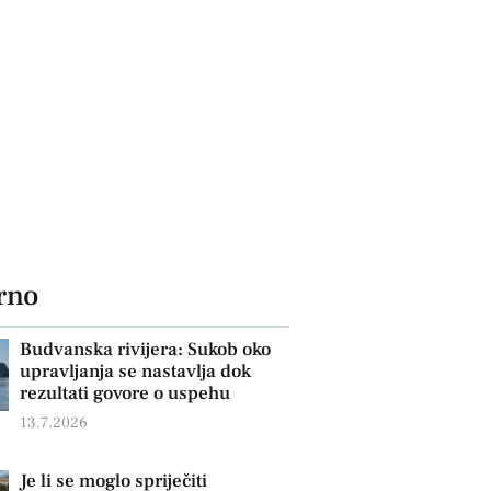
rno
Budvanska rivijera: Sukob oko
upravljanja se nastavlja dok
rezultati govore o uspehu
13.7.2026
Je li se moglo spriječiti