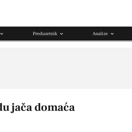
Preduzetnik
Analize
du jača domaća