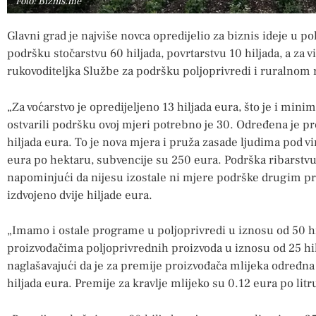
Foto: Biznis.me
Glavni grad je najviše novca opredijelio za biznis ideje u po
podršku stočarstvu 60 hiljada, povrtarstvu 10 hiljada, a za vi
rukovoditeljka Službe za podršku poljoprivredi i ruralnom r
„Za voćarstvo je opredijeljeno 13 hiljada eura, što je i minima
ostvarili podršku ovoj mjeri potrebno je 30. Određena je pr
hiljada eura. To je nova mjera i pruža zasade ljudima pod v
eura po hektaru, subvencije su 250 eura. Podrška ribarstvu 1
napominjući da nijesu izostale ni mjere podrške drugim pr
izdvojeno dvije hiljade eura.
„Imamo i ostale programe u poljoprivredi u iznosu od 50 hi
proizvođačima poljoprivrednih proizvoda u iznosu od 25 hil
naglašavajući da je za premije proizvođača mlijeka određn
hiljada eura. Premije za kravlje mlijeko su 0.12 eura po litru