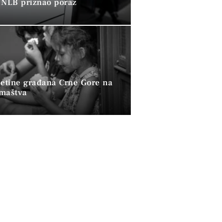
 NLB priznao poraz
petine građana Crne Gore na
omaštva