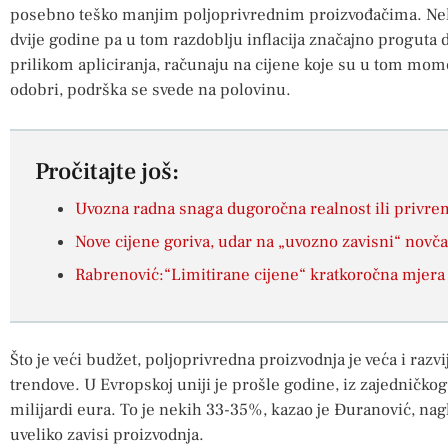
posebno teško manjim poljoprivrednim proizvođačima. Neka
dvije godine pa u tom razdoblju inflacija značajno proguta d
prilikom apliciranja, računaju na cijene koje su u tom mom
odobri, podrška se svede na polovinu.
Pročitajte još:
Uvozna radna snaga dugoročna realnost ili privre
Nove cijene goriva, udar na „uvozno zavisni“ novč
Rabrenović:“Limitirane cijene“ kratkoročna mjera z
Što je veći budžet, poljoprivredna proizvodnja je veća i razvij
trendove. U Evropskoj uniji je prošle godine, iz zajedničko
milijardi eura. To je nekih 33-35%, kazao je Đuranović, nag
uveliko zavisi proizvodnja.