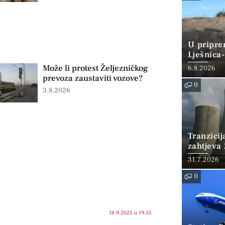
U pripre
Lješnica-
miliona 
Može li protest Željezničkog
6.8.2026
prevoza zaustaviti vozove?
0
3.8.2026
Tranzicij
zahtjeva 
WNA tra
31.7.2026
0
18.9.2025 u 19:35