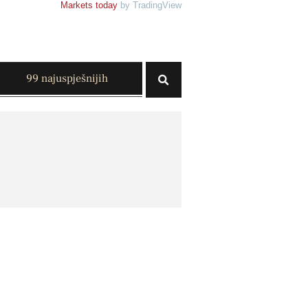
Markets today
by TradingView
99 najuspješnijih