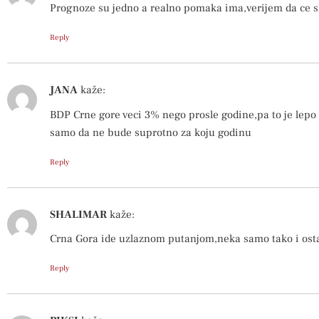
Prognoze su jedno a realno pomaka ima,verijem da ce sl
Reply
JANA
kaže:
BDP Crne gore veci 3% nego prosle godine,pa to je lepo c
samo da ne bude suprotno za koju godinu
Reply
SHALIMAR
kaže:
Crna Gora ide uzlaznom putanjom,neka samo tako i ost
Reply