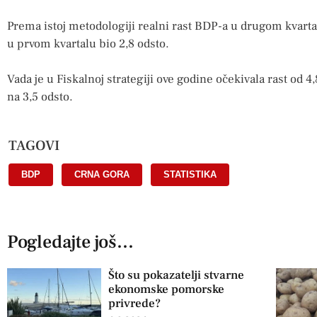
Prema istoj metodologiji realni rast BDP-a u drugom kvartal
u prvom kvartalu bio 2,8 odsto.
Vada je u Fiskalnoj strategiji ove godine očekivala rast od 4,
na 3,5 odsto.
TAGOVI
BDP
,
CRNA GORA
,
STATISTIKA
Pogledajte još...
Što su pokazatelji stvarne
ekonomske pomorske
privrede?