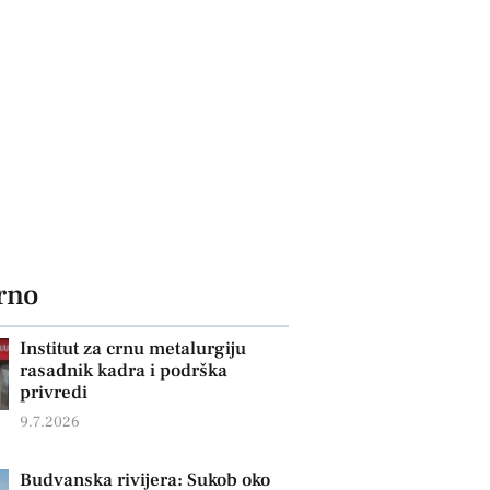
rno
Institut za crnu metalurgiju
rasadnik kadra i podrška
privredi
9.7.2026
Budvanska rivijera: Sukob oko