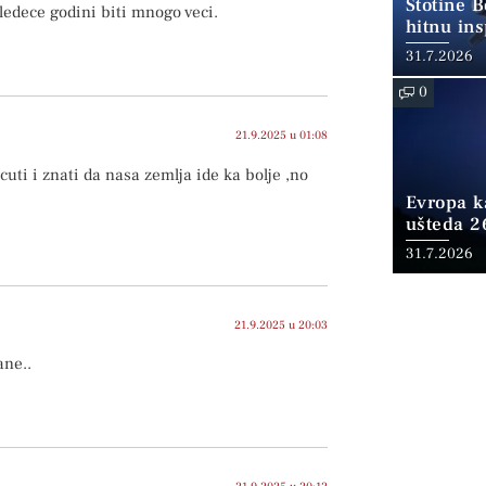
Stotine 
edece godini biti mnogo veci.
hitnu ins
31.7.2026
0
21.9.2025 u 01:08
uti i znati da nasa zemlja ide ka bolje ,no
Evropa ka
ušteda 2
fosilnom
31.7.2026
21.9.2025 u 20:03
ane..