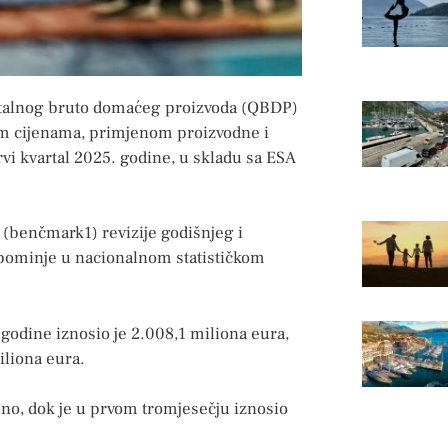
artalnog bruto domaćeg proizvoda (QBDP)
nim cijenama, primjenom proizvodne i
vi kvartal 2025. godine, u skladu sa ESA
e (benčmark1) revizije godišnjeg i
pominje u nacionalnom statističkom
odine iznosio je 2.008,1 miliona eura,
iliona eura.
alno, dok je u prvom tromjesečju iznosio