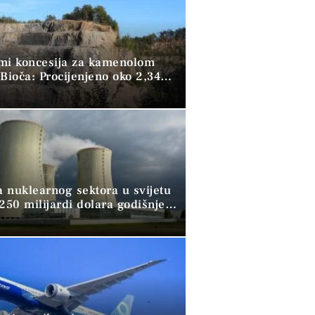
mi koncesija za kamenolom
Bioča: Procijenjeno oko 2,34
kubika kamena
a nuklearnog sektora u svijetu
250 milijardi dolara godišnje,
ži pomoć banaka