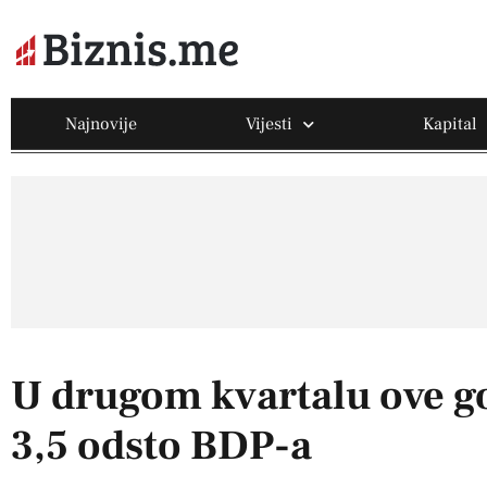
Najnovije
Vijesti
Kapital
U drugom kvartalu ove go
3,5 odsto BDP-a