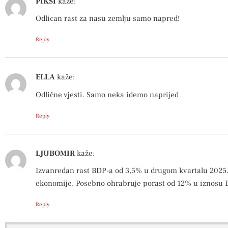
PIKSI
kaže:
Odlican rast za nasu zemlju samo napred!
Reply
ELLA
kaže:
Odlične vjesti. Samo neka idemo naprijed
Reply
LJUBOMIR
kaže:
Izvanredan rast BDP-a od 3,5% u drugom kvartalu 2025.
ekonomije. Posebno ohrabruje porast od 12% u iznosu BD
Reply