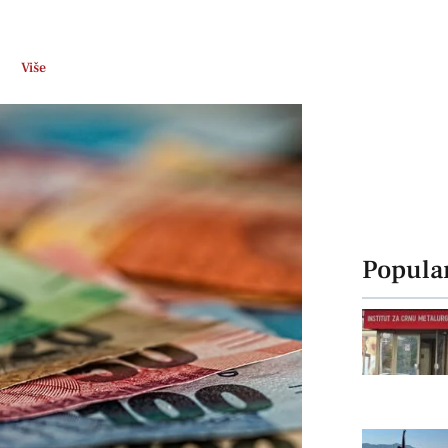
Više
Popula