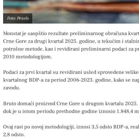
Foto: Pexels
Monstat je saopštio rezultate preliminarnog obračuna kv
Crne Gore za drugi kvartal 2025. godine, u tekućim i stal
potrošne metode, kao i revidirani preliminarni podaci za pr
2010 metodologijom.
Podaci za prvi kvartal su revidirani usled sprovedene velik
kvartalnog BDP-a za period 2006-2023. godine, kako se na
zavodu.
Bruto domaći proizvod Crne Gore u drugom kvartalu 2025. g
dok je u istom periodu prethodne godine iznosio 1.848,4 m
Ovaj rast po novoj metodologiji, iznosi 3,5 odsto BDP-a, re
2,8 odsto.