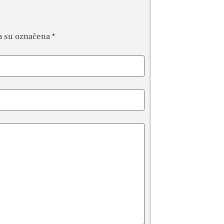
a su označena
*