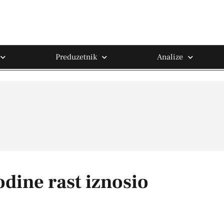
Preduzetnik
Analize
dine rast iznosio