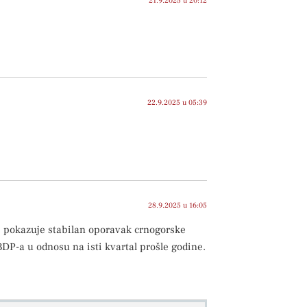
21.9.2025 u 20:12
22.9.2025 u 05:39
28.9.2025 u 16:05
 pokazuje stabilan oporavak crnogorske
P-a u odnosu na isti kvartal prošle godine.