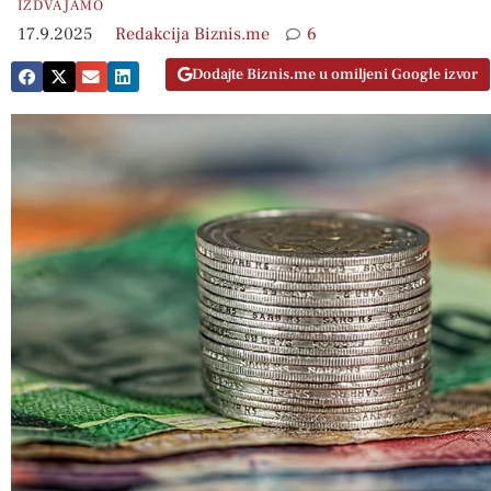
IZDVAJAMO
17.9.2025
Redakcija Biznis.me
6
Dodajte Biznis.me u omiljeni Google izvor