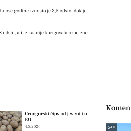
u ove godine iznosio je 3,5 odsto, dok je
8 odsto, ali je kasnije korigovala procjene
Koment
Crnogorski čips od jeseni i u
EU
4.8.2026
0