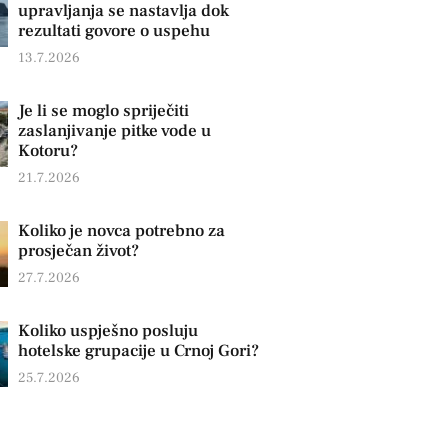
upravljanja se nastavlja dok
rezultati govore o uspehu
13.7.2026
Je li se moglo spriječiti
zaslanjivanje pitke vode u
Kotoru?
21.7.2026
Koliko je novca potrebno za
prosječan život?
27.7.2026
Koliko uspješno posluju
hotelske grupacije u Crnoj Gori?
25.7.2026