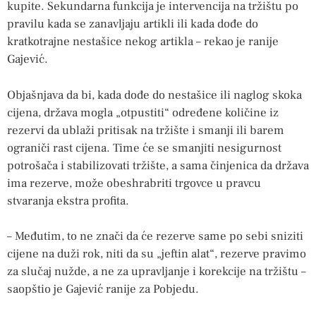
kupite. Sekundarna funkcija je intervencija na tržištu po
pravilu kada se zanavljaju artikli ili kada dođe do
kratkotrajne nestašice nekog artikla – rekao je ranije
Gajević.
Objašnjava da bi, kada dođe do nestašice ili naglog skoka
cijena, država mogla „otpustiti“ određene količine iz
rezervi da ublaži pritisak na tržište i smanji ili barem
ograniči rast cijena. Time će se smanjiti nesigurnost
potrošača i stabilizovati tržište, a sama činjenica da država
ima rezerve, može obeshrabriti trgovce u pravcu
stvaranja ekstra profita.
– Međutim, to ne znači da će rezerve same po sebi sniziti
cijene na duži rok, niti da su „jeftin alat“, rezerve pravimo
za slučaj nužde, a ne za upravljanje i korekcije na tržištu –
saopštio je Gajević ranije za Pobjedu.