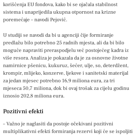
korišćenja EU fondova, kako bi se ojačala stabilnost
sistema i unaprijedila ukupna otpornost na krizne
poremećaje – navodi Pejović.
U studiji se navodi da bi u agenciji čije formiranje
predlažu bilo potrebno 25 radnih mjesta, ali da bi bilo
moguće napraviti preraspodjelu već postojećeg kadra iz
više resora. Analiza je pokazala da je za osnovne životne
namirnice pšenicu, kukuruz, šećer, ulje, so, deterdžent,
krompir, mlijeko, konzerve, ljekove i sanitetski materijal
za jedan mjesec potrebno 16,9 miliona eura, za tri
mjeseca 50,7 miliona, dok bi ovaj trošak za cijelu godinu
iznosio 202,8 miliona eura.
Pozitivni efekti
– Važno je naglasiti da postoje očekivani pozitivni
multiplikativni efekti formiranja rezervi koji će se ispoljiti