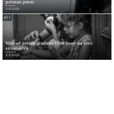
priznao poraz
3.8.2026
1
Više od petine građana Crne Gore na ivici
siromaštva
3.8.2026