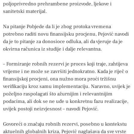
poljoprivredno prehrambene proizvode, ljekove i
sanitetski materijal.
Na pitanje Pobjede da li je zbog protoka vremena
potrebno raditi novu finansijsku procjenu, Pejović navodi
da je to pitanje za donosioce odluka, ali da vjeruje da je
okvirna računica iz studije i dalje relevantna.
– Formiranje robnih rezervi je proces koji traje, zahtijeva
vrijeme i ne može se završiti jednokratno. Kada je riječ o
finansijskoj procjeni, ona nužno mora proći tržišnu
verifikaciju kroz samu implementaciju. Naravno, uvijek je
poželjno raspolagati što ažurnijim i relevantnijim
podacima, ali dok se ne uđe u konkretnu fazu realizacije,
uvijek postoji neizvjesnost – navodi Pejović.
Govoreći o značaju robnih rezervi, posebno u kontekstu
aktuelnih globalnih kriza, Pejović naglašava da sve vrste