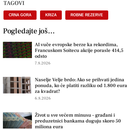
TAGOVI
CRNA GORA
,
KRIZA
,
ROBNE REZERVE
Pogledajte još...
AI vuče evropske berze ka rekordima,
Francuskom Soitecu akcije porasle 414,5
odsto
7.8.2026
Naselje Velje brdo: Ako se prihvati jedina
ponuda, ko će platiti razliku od 1.800 eura
za kvadrat?
6.8.2026
Život u sve većem minusu – građani i
preduzetnici bankama duguju skoro 50
miliona eura