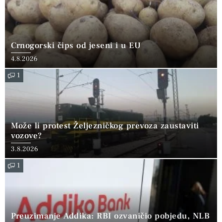
Crnogorski čips od jeseni i u EU
4.8.2026
1
Može li protest Željezničkog prevoza zaustaviti
vozove?
3.8.2026
1
Preuzimanje Addika: RBI ozvaničio pobjedu, NLB