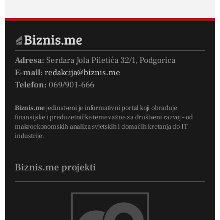
Adresa:
Serdara Jola Piletića 32/1, Podgorica
E-mail:
redakcija@biznis.me
Telefon:
069/901-666
Biznis.me
jedinstveni je informativni portal koji obrađuje
finansijske i preduzetničke teme važne za društveni razvoj – od
makroekonomskih analiza svjetskih i domaćih kretanja do IT
industrije.
Biznis.me projekti