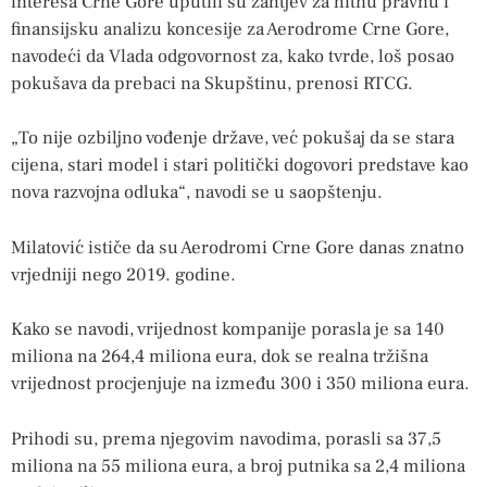
interesa Crne Gore uputili su zahtjev za hitnu pravnu i
finansijsku analizu koncesije za Aerodrome Crne Gore,
navodeći da Vlada odgovornost za, kako tvrde, loš posao
pokušava da prebaci na Skupštinu, prenosi RTCG.
„To nije ozbiljno vođenje države, već pokušaj da se stara
cijena, stari model i stari politički dogovori predstave kao
nova razvojna odluka“, navodi se u saopštenju.
Milatović ističe da su Aerodromi Crne Gore danas znatno
vrjedniji nego 2019. godine.
Kako se navodi, vrijednost kompanije porasla je sa 140
miliona na 264,4 miliona eura, dok se realna tržišna
vrijednost procjenjuje na između 300 i 350 miliona eura.
Prihodi su, prema njegovim navodima, porasli sa 37,5
miliona na 55 miliona eura, a broj putnika sa 2,4 miliona