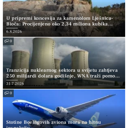
U pripremi koncesija za kamenolom Lješnica-
Bioča: Procijenjeno oko 2,34 miliona kubika
kamena
6.8.2026
0
Tranzicija nuklearnog sektora u svijetu zahtjeva
250 milijardi dolara godišnje, WNA traži pomoć
banaka
31.7.2026
0
Stotine Boeingovih aviona mora na hitnu
inspekciju