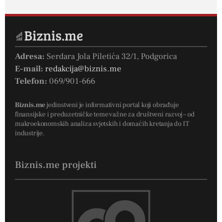
Adresa:
Serdara Jola Piletića 32/1, Podgorica
E-mail:
redakcija@biznis.me
Telefon:
069/901-666
Biznis.me
jedinstveni je informativni portal koji obrađuje
finansijske i preduzetničke teme važne za društveni razvoj – od
makroekonomskih analiza svjetskih i domaćih kretanja do IT
industrije.
Biznis.me projekti