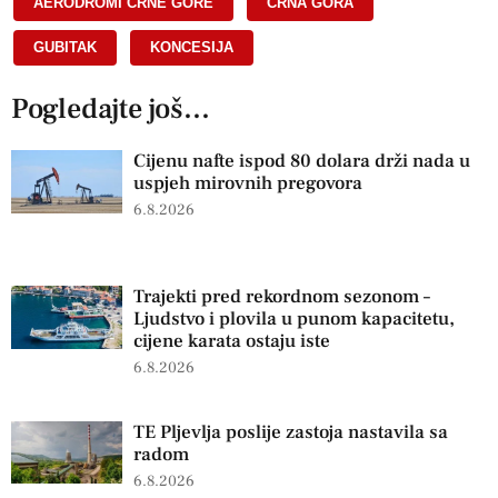
AERODROMI CRNE GORE
,
CRNA GORA
,
GUBITAK
,
KONCESIJA
Pogledajte još...
Cijenu nafte ispod 80 dolara drži nada u
uspjeh mirovnih pregovora
6.8.2026
Trajekti pred rekordnom sezonom –
Ljudstvo i plovila u punom kapacitetu,
cijene karata ostaju iste
6.8.2026
TE Pljevlja poslije zastoja nastavila sa
radom
6.8.2026