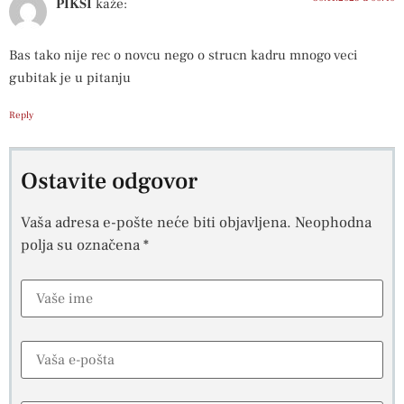
PIKSI
kaže:
Bas tako nije rec o novcu nego o strucn kadru mnogo veci
gubitak je u pitanju
Reply
Ostavite odgovor
Vaša adresa e-pošte neće biti objavljena.
Neophodna
polja su označena
*