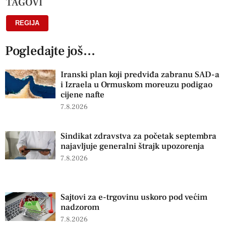
TAGOVI
REGIJA
Pogledajte još...
Iranski plan koji predviđa zabranu SAD-a
i Izraela u Ormuskom moreuzu podigao
cijene nafte
7.8.2026
Sindikat zdravstva za početak septembra
najavljuje generalni štrajk upozorenja
7.8.2026
Sajtovi za e-trgovinu uskoro pod većim
nadzorom
7.8.2026