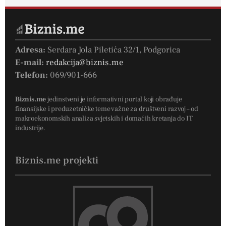
Adresa:
Serdara Jola Piletića 32/1, Podgorica
E-mail:
redakcija@biznis.me
Telefon:
069/901-666
Biznis.me
jedinstveni je informativni portal koji obrađuje
finansijske i preduzetničke teme važne za društveni razvoj – od
makroekonomskih analiza svjetskih i domaćih kretanja do IT
industrije.
Biznis.me projekti