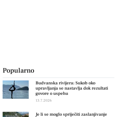
Popularno
Budvanska rivijera: Sukob oko
upravljanja se nastavlja dok rezultati
govore o uspehu
13.7.2026
Je li se moglo spriječiti zaslanjivanje