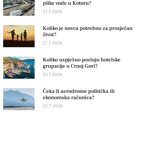
pitke vode u Kotoru?
21.7.2026
Koliko je novca potrebno za prosječan
život?
27.7.2026
Koliko uspješno posluju hotelske
grupacije u Crnoj Gori?
25.7.2026
Čeka li aerodrome politička ili
ekonomska računica?
22.7.2026