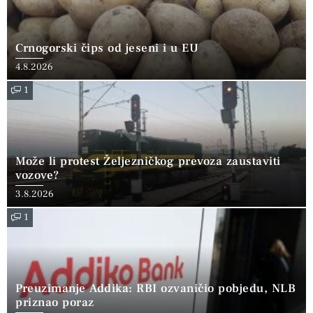
Crnogorski čips od jeseni i u EU
4.8.2026
1
Može li protest Željezničkog prevoza zaustaviti
vozove?
3.8.2026
1
Preuzimanje Addika: RBI ozvaničio pobjedu, NLB
priznao poraz