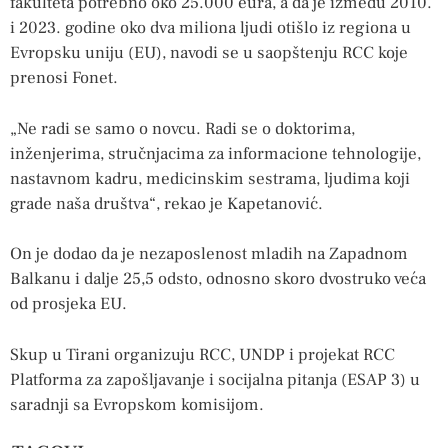
fakulteta potrebno oko 25.000 eura, a da je između 2010.
i 2023. godine oko dva miliona ljudi otišlo iz regiona u
Evropsku uniju (EU), navodi se u saopštenju RCC koje
prenosi Fonet.
„Ne radi se samo o novcu. Radi se o doktorima,
inženjerima, stručnjacima za informacione tehnologije,
nastavnom kadru, medicinskim sestrama, ljudima koji
grade naša društva“, rekao je Kapetanović.
On je dodao da je nezaposlenost mladih na Zapadnom
Balkanu i dalje 25,5 odsto, odnosno skoro dvostruko veća
od prosjeka EU.
Skup u Tirani organizuju RCC, UNDP i projekat RCC
Platforma za zapošljavanje i socijalna pitanja (ESAP 3) u
saradnji sa Evropskom komisijom.