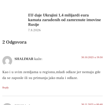
EU daje Ukrajini 1,4 milijardi eura
kamata zarađenih od zamrznute imovine
Rusije
7.8.2026
2 Odgovora
30.10.2025 u 19:50
SHALIMAR
kaže:
Kao i u svim zemljama u regionu,mladi odlaze jer nemaju gde
da se zaposle ili su primanja jako mala i odlaze.
Reply
30.11.2025 u 00:40