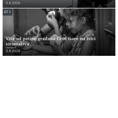
3.8.2026
1
Više od petine građana Crne Gore na ivici
siromaštva
3.8.2026