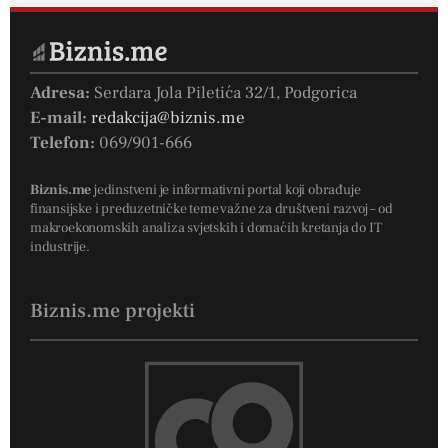
Adresa:
Serdara Jola Piletića 32/1, Podgorica
E-mail:
redakcija@biznis.me
Telefon:
069/901-666
Biznis.me
jedinstveni je informativni portal koji obrađuje
finansijske i preduzetničke teme važne za društveni razvoj – od
makroekonomskih analiza svjetskih i domaćih kretanja do IT
industrije.
Biznis.me projekti