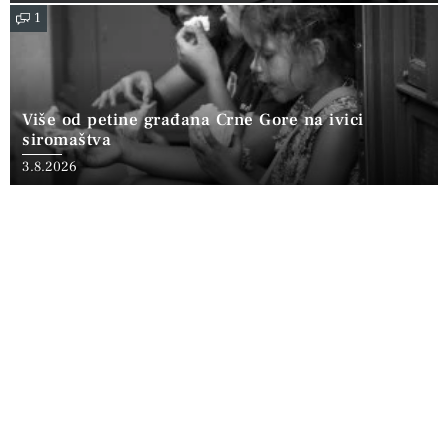
1
Više od petine građana Crne Gore na ivici
siromaštva
3.8.2026