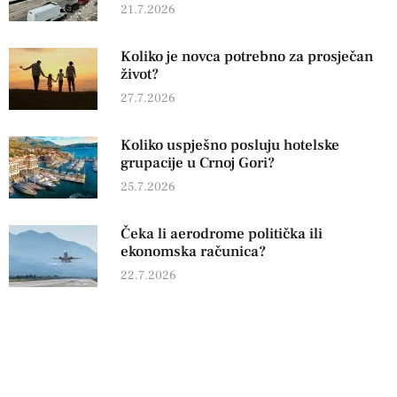
21.7.2026
Koliko je novca potrebno za prosječan
život?
27.7.2026
Koliko uspješno posluju hotelske
grupacije u Crnoj Gori?
25.7.2026
Čeka li aerodrome politička ili
ekonomska računica?
22.7.2026