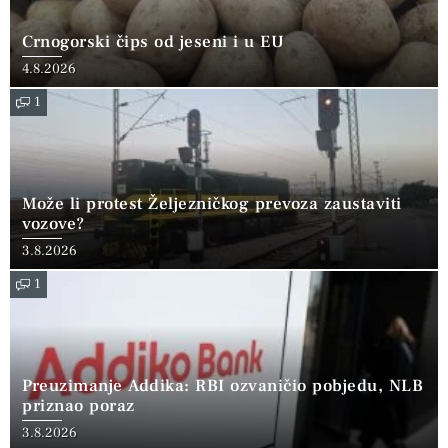
Crnogorski čips od jeseni i u EU
4.8.2026
1
Može li protest Željezničkog prevoza zaustaviti
vozove?
3.8.2026
1
Preuzimanje Addika: RBI ozvaničio pobjedu, NLB
priznao poraz
3.8.2026