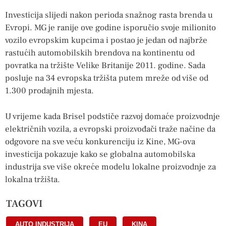
Investicija slijedi nakon perioda snažnog rasta brenda u
Evropi. MG je ranije ove godine isporučio svoje milionito
vozilo evropskim kupcima i postao je jedan od najbrže
rastućih automobilskih brendova na kontinentu od
povratka na tržište Velike Britanije 2011. godine. Sada
posluje na 34 evropska tržišta putem mreže od više od
1.300 prodajnih mjesta.
U vrijeme kada Brisel podstiče razvoj domaće proizvodnje
električnih vozila, a evropski proizvođači traže načine da
odgovore na sve veću konkurenciju iz Kine, MG-ova
investicija pokazuje kako se globalna automobilska
industrija sve više okreće modelu lokalne proizvodnje za
lokalna tržišta.
TAGOVI
AUTO INDUSTRIJA
,
EU
,
KINA
,