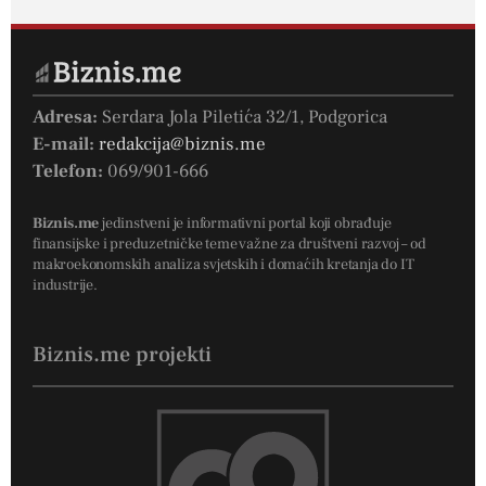
Adresa:
Serdara Jola Piletića 32/1, Podgorica
E-mail:
redakcija@biznis.me
Telefon:
069/901-666
Biznis.me
jedinstveni je informativni portal koji obrađuje
finansijske i preduzetničke teme važne za društveni razvoj – od
makroekonomskih analiza svjetskih i domaćih kretanja do IT
industrije.
Biznis.me projekti