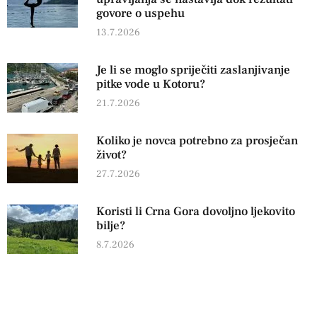
govore o uspehu
13.7.2026
Je li se moglo spriječiti zaslanjivanje
pitke vode u Kotoru?
21.7.2026
Koliko je novca potrebno za prosječan
život?
27.7.2026
Koristi li Crna Gora dovoljno ljekovito
bilje?
8.7.2026