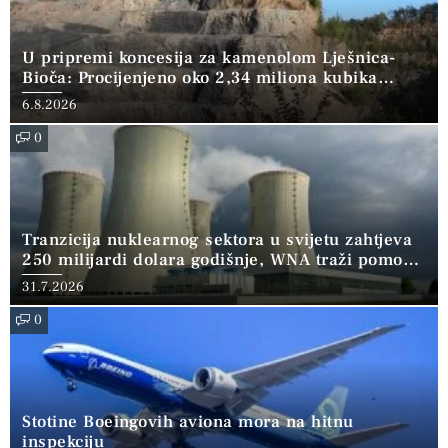
U pripremi koncesija za kamenolom Lješnica-
Bioča: Procijenjeno oko 2,34 miliona kubika
kamena
6.8.2026
0
Tranzicija nuklearnog sektora u svijetu zahtjeva
250 milijardi dolara godišnje, WNA traži pomoć
banaka
31.7.2026
0
Stotine Boeingovih aviona mora na hitnu
inspekciju