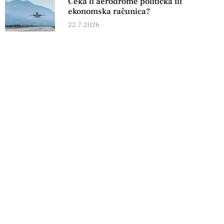
Čeka li aerodrome politička ili
ekonomska računica?
22.7.2026