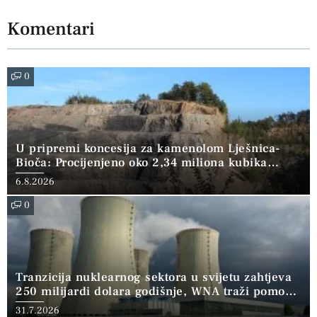
Komentari
0
U pripremi koncesija za kamenolom Lješnica-
Bioča: Procijenjeno oko 2,34 miliona kubika
kamena
6.8.2026
0
Tranzicija nuklearnog sektora u svijetu zahtjeva
250 milijardi dolara godišnje, WNA traži pomoć
banaka
31.7.2026