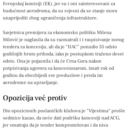
Evropskoj komisiji (EK), jer su i oni zainteresovani za
budućnost aerodroma, da su svjesni da se stanje mora
unaprijediti zbog ograničenja infrastrukture.
Savjetnica premijera za ekonomsku politiku Milena
Milović je naglasila da su razmatrali i i raspisivanje novog
tendera za koncesiju, ali da je “IIAC” ponudio 35 odsto
godišnjih bruto prihoda, iako je postupkom traženo deset
odsto. Ona je pojasnila i da će Crna Gora nakon
potpisivanja ugovora sa koncesionarom, imati rok od
godinu da obezbijedi sve preduslove i preda im
aerodrome na upravljanje.
Opozicija već protiv
Dio opozicionih poslaničkih klubova je “Vijestima” prošle
sedmice kazao, da neće dati podršku koncesiji nad ACG,
jer smatraju da je tender kompromitovan i da nisu