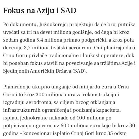
Fokus na Aziju i SAD
Po dokumentu, Južnokorejci projektuju da će broj putnika
uvećati sa tri na devet miliona godišnje, od čega bi kroz
sedam godina 5,4 miliona primao podgorički, a kroz pola
decenije 3,7 miliona tivatski aerodrom. Oni planiraju da u
Crnu Goru privlače tradicionalne i loukost operatere, dok
bi poseban fokus stavili na povezivanje sa tržištima Azije i
Sjedinjenih Američkih Država (SAD).
Planirano je ukupno ulaganje od milijardu eura u Crnu
Goru i to kroz 300 miliona eura za rekonstrukciju i
izgradnju aerodroma, sa ciljem brzog otklanjanja
infrastrukturnih ograničenja i podizanja kapaciteta,
isplatu jednokratne naknade od 100 miliona po
potpisivanju ugovora, uz 600 miliona eura koje bi kroz 30
godina – koncesionar isplatio Crnoj Gori kroz 35 odsto