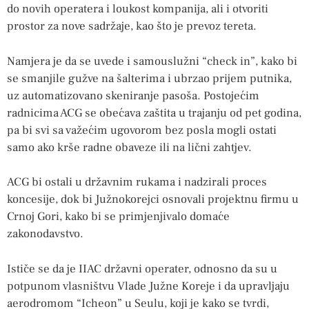
do novih operatera i loukost kompanija, ali i otvoriti
prostor za nove sadržaje, kao što je prevoz tereta.
Namjera je da se uvede i samouslužni “check in”, kako bi
se smanjile gužve na šalterima i ubrzao prijem putnika,
uz automatizovano skeniranje pasoša. Postojećim
radnicima ACG se obećava zaštita u trajanju od pet godina,
pa bi svi sa važećim ugovorom bez posla mogli ostati
samo ako krše radne obaveze ili na lični zahtjev.
ACG bi ostali u državnim rukama i nadzirali proces
koncesije, dok bi Južnokorejci osnovali projektnu firmu u
Crnoj Gori, kako bi se primjenjivalo domaće
zakonodavstvo.
Ističe se da je IIAC državni operater, odnosno da su u
potpunom vlasništvu Vlade Južne Koreje i da upravljaju
aerodromom “Icheon” u Seulu, koji je kako se tvrdi,