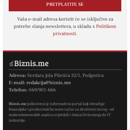
PRETPLATITE SE
Vaša e-mail adresa koristit će se isključivo za
potrebe slanja newslettera, u skladu s
Politikom
privatnosti
.
Adresa:
Serdara Jola Piletića 32/1, Podgorica
E-mail:
redakcija@biznis.me
Telefon:
069/901-666
Biznis.me
jedinstveni je informativni portal koji obrađuje
finansijske i preduzetničke teme važne za društveni razvoj – od
makroekonomskih analiza svjetskih i domaćih kretanja do IT
industrije.