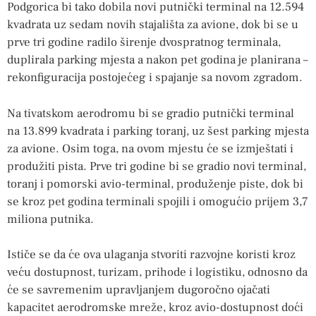
Podgorica bi tako dobila novi putnički terminal na 12.594
kvadrata uz sedam novih stajališta za avione, dok bi se u
prve tri godine radilo širenje dvospratnog terminala,
duplirala parking mjesta a nakon pet godina je planirana –
rekonfiguracija postojećeg i spajanje sa novom zgradom.
Na tivatskom aerodromu bi se gradio putnički terminal
na 13.899 kvadrata i parking toranj, uz šest parking mjesta
za avione. Osim toga, na ovom mjestu će se izmještati i
produžiti pista. Prve tri godine bi se gradio novi terminal,
toranj i pomorski avio-terminal, produženje piste, dok bi
se kroz pet godina terminali spojili i omogućio prijem 3,7
miliona putnika.
Ističe se da će ova ulaganja stvoriti razvojne koristi kroz
veću dostupnost, turizam, prihode i logistiku, odnosno da
će se savremenim upravljanjem dugoročno ojačati
kapacitet aerodromske mreže, kroz avio-dostupnost doći