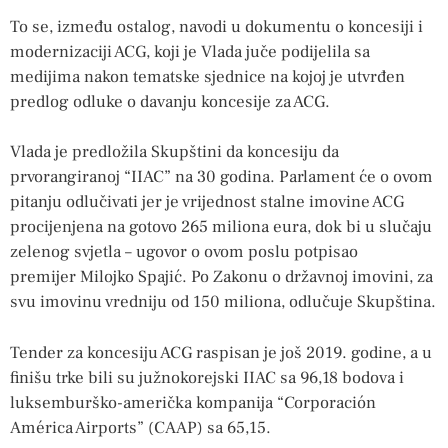
To se, između ostalog, navodi u dokumentu o koncesiji i
modernizaciji ACG, koji je Vlada juče podijelila sa
medijima nakon tematske sjednice na kojoj je utvrđen
predlog odluke o davanju koncesije za ACG.
Vlada je predložila Skupštini da koncesiju da
prvorangiranoj “IIAC” na 30 godina. Parlament će o ovom
pitanju odlučivati jer je vrijednost stalne imovine ACG
procijenjena na gotovo 265 miliona eura, dok bi u slučaju
zelenog svjetla – ugovor o ovom poslu potpisao
premijer Milojko Spajić. Po Zakonu o državnoj imovini, za
svu imovinu vredniju od 150 miliona, odlučuje Skupština.
Tender za koncesiju ACG raspisan je još 2019. godine, a u
finišu trke bili su južnokorejski IIAC sa 96,18 bodova i
luksemburško-američka kompanija “Corporación
América Airports” (CAAP) sa 65,15.