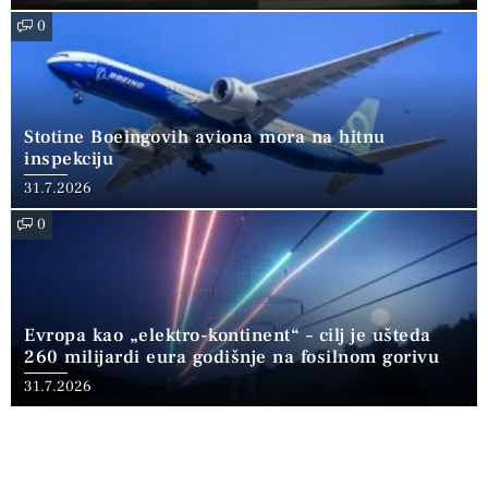
0
Stotine Boeingovih aviona mora na hitnu
inspekciju
31.7.2026
0
Evropa kao „elektro-kontinent“ – cilj je ušteda
260 milijardi eura godišnje na fosilnom gorivu
31.7.2026