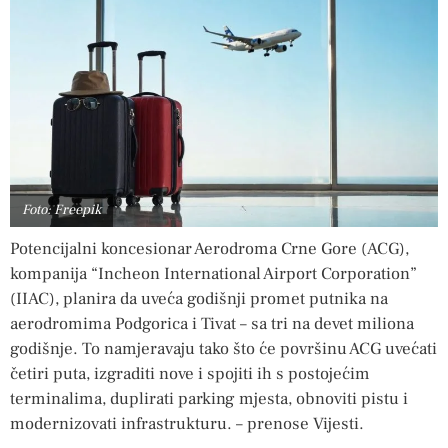
Foto: Freepik
Potencijalni koncesionar Aerodroma Crne Gore (ACG),
kompanija “Incheon International Airport Corporation”
(IIAC), planira da uveća godišnji promet putnika na
aerodromima Podgorica i Tivat – sa tri na devet miliona
godišnje. To namjeravaju tako što će površinu ACG uvećati
četiri puta, izgraditi nove i spojiti ih s postojećim
terminalima, duplirati parking mjesta, obnoviti pistu i
modernizovati infrastrukturu. – prenose Vijesti.