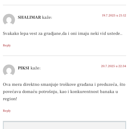
19.7.2025 u 21:12
SHALIMAR
kaže:
Svakako lepa vest za gradjane,da i oni imaju neki vid ustede..
Reply
20.7.2025 u 22:34
PIKSI
kaže:
Ova mera direktno smanjuje troškove građana i preduzeća, što
povećava domaću potrošnju, kao i konkurentnost banaka u
region!
Reply