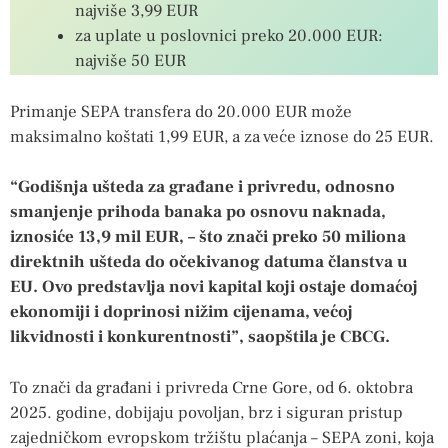
najviše 3,99 EUR
za uplate u poslovnici preko 20.000 EUR:
najviše 50 EUR
Primanje SEPA transfera do 20.000 EUR može
maksimalno koštati 1,99 EUR, a za veće iznose do 25 EUR.
“Godišnja ušteda za građane i privredu, odnosno
smanjenje prihoda banaka po osnovu naknada,
iznosiće 13,9 mil EUR, – što znači preko 50 miliona
direktnih ušteda do očekivanog datuma članstva u
EU. Ovo predstavlja novi kapital koji ostaje domaćoj
ekonomiji i doprinosi nižim cijenama, većoj
likvidnosti i konkurentnosti”, saopštila je CBCG.
To znači da građani i privreda Crne Gore, od 6. oktobra
2025. godine, dobijaju povoljan, brz i siguran pristup
zajedničkom evropskom tržištu plaćanja – SEPA zoni, koja