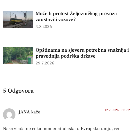
Može li protest Željezničkog prevoza
zaustaviti vozove?
3.8.2026
Opštinama na sjeveru potrebna snažnija i
pravednija podrška države
29.7.2026
5 Odgovora
12.7.2025 u 15:52
JANA
kaže:
Nasa vlada ne ceka momenat ulaska u Evropsku uniju, vec