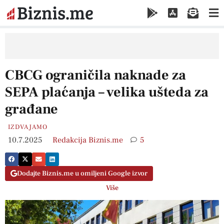
CBCG ograničila naknade za
SEPA plaćanja – velika ušteda za
građane
IZDVAJAMO
10.7.2025
Redakcija Biznis.me
5
Dodajte Biznis.me u omiljeni Google izvor
Više