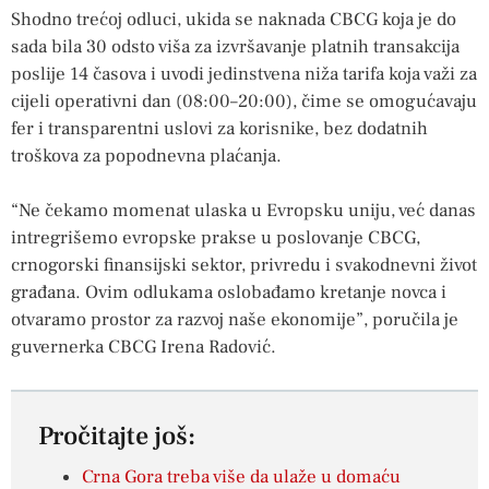
Shodno trećoj odluci, ukida se naknada CBCG koja je do
sada bila 30 odsto viša za izvršavanje platnih transakcija
poslije 14 časova i uvodi jedinstvena niža tarifa koja važi za
cijeli operativni dan (08:00–20:00), čime se omogućavaju
fer i transparentni uslovi za korisnike, bez dodatnih
troškova za popodnevna plaćanja.
“Ne čekamo momenat ulaska u Evropsku uniju, već danas
intregrišemo evropske prakse u poslovanje CBCG,
crnogorski finansijski sektor, privredu i svakodnevni život
građana. Ovim odlukama oslobađamo kretanje novca i
otvaramo prostor za razvoj naše ekonomije”, poručila je
guvernerka CBCG Irena Radović.
Pročitajte još:
Crna Gora treba više da ulaže u domaću