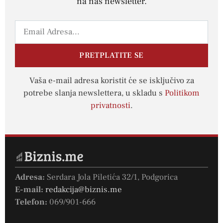
na naš newsletter.
PRETPLATITE SE
Vaša e-mail adresa koristit će se isključivo za
potrebe slanja newslettera, u skladu s
Politikom
privatnosti
.
Adresa:
Serdara Jola Piletića 32/1, Podgorica
E-mail:
redakcija@biznis.me
Telefon:
069/901-666