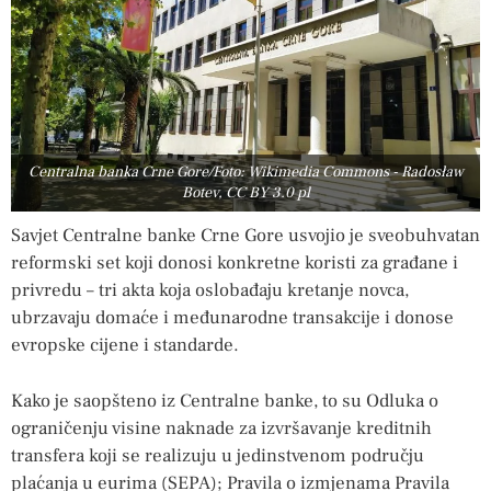
Centralna banka Crne Gore/Foto: Wikimedia Commons - Radosław
Botev, CC BY 3.0 pl
Savjet Centralne banke Crne Gore usvojio je sveobuhvatan
reformski set koji donosi konkretne koristi za građane i
privredu – tri akta koja oslobađaju kretanje novca,
ubrzavaju domaće i međunarodne transakcije i donose
evropske cijene i standarde.
Kako je saopšteno iz Centralne banke, to su Odluka o
ograničenju visine naknade za izvršavanje kreditnih
transfera koji se realizuju u jedinstvenom području
plaćanja u eurima (SEPA); Pravila o izmjenama Pravila