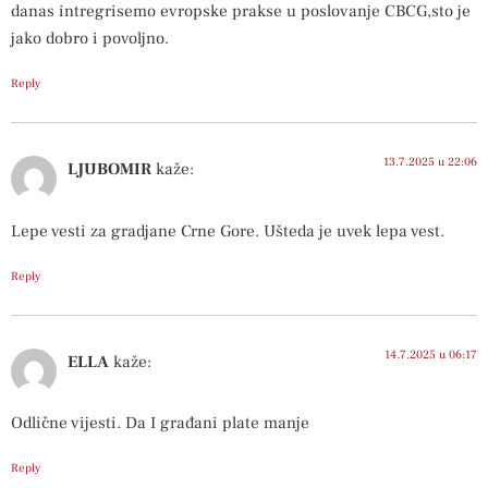
danas intregrisemo evropske prakse u poslovanje CBCG,sto je
jako dobro i povoljno.
Reply
13.7.2025 u 22:06
LJUBOMIR
kaže:
Lepe vesti za gradjane Crne Gore. Ušteda je uvek lepa vest.
Reply
14.7.2025 u 06:17
ELLA
kaže:
Odlične vijesti. Da I građani plate manje
Reply