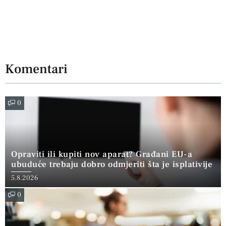
Komentari
0
Opraviti ili kupiti nov aparat? Građani EU-a
ubuduće trebaju dobro odmjeriti šta je isplativije
5.8.2026
0