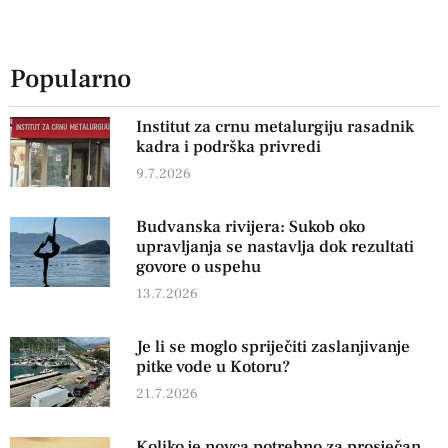
Popularno
Institut za crnu metalurgiju rasadnik
kadra i podrška privredi
9.7.2026
Budvanska rivijera: Sukob oko
upravljanja se nastavlja dok rezultati
govore o uspehu
13.7.2026
Je li se moglo spriječiti zaslanjivanje
pitke vode u Kotoru?
21.7.2026
Koliko je novca potrebno za prosječan