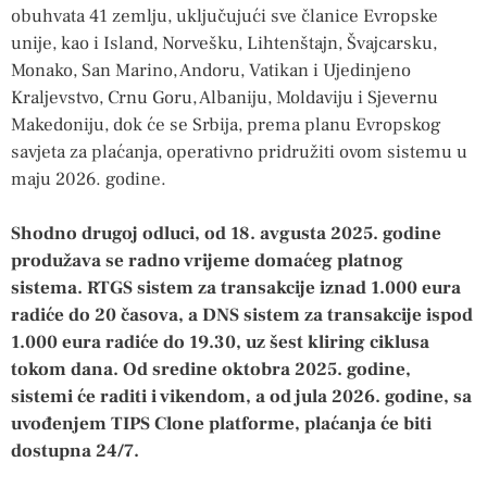
obuhvata 41 zemlju, uključujući sve članice Evropske
unije, kao i Island, Norvešku, Lihtenštajn, Švajcarsku,
Monako, San Marino, Andoru, Vatikan i Ujedinjeno
Kraljevstvo, Crnu Goru, Albaniju, Moldaviju i Sjevernu
Makedoniju, dok će se Srbija, prema planu Evropskog
savjeta za plaćanja, operativno pridružiti ovom sistemu u
maju 2026. godine.
Shodno drugoj odluci, od 18. avgusta 2025. godine
produžava se radno vrijeme domaćeg platnog
sistema. RTGS sistem za transakcije iznad 1.000 eura
radiće do 20 časova, a DNS sistem za transakcije ispod
1.000 eura radiće do 19.30, uz šest kliring ciklusa
tokom dana. Od sredine oktobra 2025. godine,
sistemi će raditi i vikendom, a od jula 2026. godine, sa
uvođenjem TIPS Clone platforme, plaćanja će biti
dostupna 24/7.