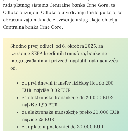
rada platnog sistema Centralne banke Crne Gore; te
Odluka o izmjeni Odluke o utvrđivanju tarife po kojoj se
obračunavaju naknade za vršenje usluga koje obavlja
Centralna banka Crne Gore.
Shodno prvoj odluci, od 6. oktobra 2025, za
izvršenje SEPA kreditnih transfera, banke ne
mogu građanima i privredi naplatiti naknadu veću
od:
za prvi dnevni transfer fizičkog lica do 200
EUR: najviše 0,02 EUR
za elektronske transakcije do 20.000 EUR:
najviše 1,99 EUR
za elektronske transakcije preko 20.000 EUR:
najviše 25 EUR
za uplate u poslovnici do 20.000 EUR: