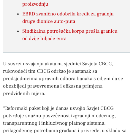
proizvodnju
EBRD zvanično odobrila kredit za gradnju
druge dionice auto-puta
Sindikalna potrošačka korpa prešla granicu
od dvije hiljade eura
U susret usvajanju akata na sjednici Savjeta CBCG,
rukovodeći tim CBCG održao je sastanak sa
predsjednicima upravnih odbora banaka s ciljem da se
obezbijedi pravovremena i efikasna primjena
predviđenih mjera.
“Reformski paket koji je danas usvojio Savjet CBCG
potvrđuje snažnu posvećenost izgradnji modernog,
transparentnog i inkluzivnog platnog sistema,
prilagođenog potrebama građana i privrede, u skladu sa