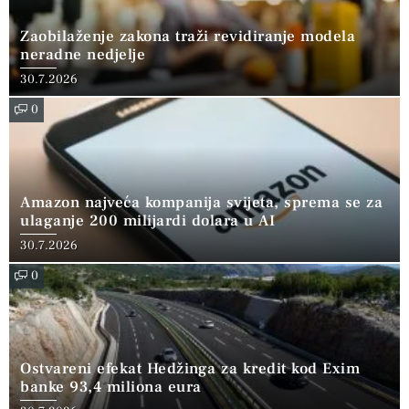
Zaobilaženje zakona traži revidiranje modela
neradne nedjelje
30.7.2026
0
Amazon najveća kompanija svijeta, sprema se za
ulaganje 200 milijardi dolara u AI
30.7.2026
0
Ostvareni efekat Hedžinga za kredit kod Exim
banke 93,4 miliona eura