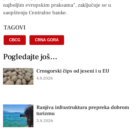
najboljim evropskim praksama”, zaključuje se u
saopštenju Centralne banke.
TAGOVI
CBCG
,
CRNA GORA
Pogledajte još...
Crnogorski čips od jeseni i u EU
4.8.2026
Ranjiva infrastruktura prepreka dobrom
turizmu
3.8.2026