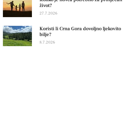
život?
27.7.2026
Koristi li Crna Gora dovoljno ljekovito
bilje?
8.7.2026