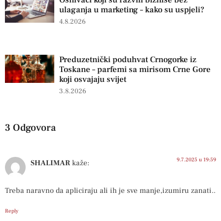
Osnivači koji su razvili biznise bez
ulaganja u marketing – kako su uspjeli?
4.8.2026
Preduzetnički poduhvat Crnogorke iz
Toskane – parfemi sa mirisom Crne Gore
koji osvajaju svijet
3.8.2026
3 Odgovora
9.7.2025 u 19:59
SHALIMAR
kaže:
Treba naravno da apliciraju ali ih je sve manje,izumiru zanati..
Reply