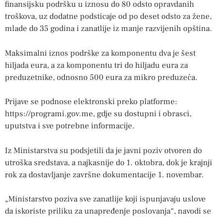
finansijsku podršku u iznosu do 80 odsto opravdanih
troškova, uz dodatne podsticaje od po deset odsto za žene,
mlade do 35 godina i zanatlije iz manje razvijenih opština.
Maksimalni iznos podrške za komponentu dva je šest
hiljada eura, a za komponentu tri do hiljadu eura za
preduzetnike, odnosno 500 eura za mikro preduzeća.
Prijave se podnose elektronski preko platforme:
https://programi.gov.me, gdje su dostupni i obrasci,
uputstva i sve potrebne informacije.
Iz Ministarstva su podsjetili da je javni poziv otvoren do
utroška sredstava, a najkasnije do 1. oktobra, dok je krajnji
rok za dostavljanje završne dokumentacije 1. novembar.
„Ministarstvo poziva sve zanatlije koji ispunjavaju uslove
da iskoriste priliku za unapređenje poslovanja“, navodi se