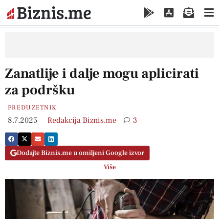
Zanatlije i dalje mogu aplicirati
za podršku
PREDUZETNIK
8.7.2025
Redakcija Biznis.me
3
Dodajte Biznis.me u omiljeni Google izvor
Više