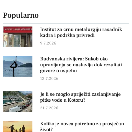
Popularno
Institut za crnu metalurgiju rasadnik
kadra i podrška privredi
9.7.2026
Budvanska rivijera: Sukob oko
upravljanja se nastavlja dok rezultati
govore o uspehu
13.7.2026
Je li se moglo spriječiti zaslanjivanje
pitke vode u Kotoru?
21.7.2026
Koliko je novca potrebno za prosječan
život?