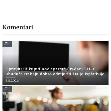
Komentari
0
Opraviti ili kupiti nov aparat? Građani EU-a
ubuduće trebaju dobro odmjeriti šta je isplativije
5.8.2026
0