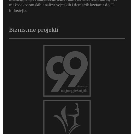
makroekonomskih analiza svjetskih i domaćih kretanja do IT
industrije.
Biznis.me projekti