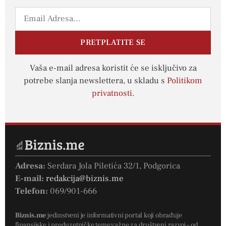
PRETPLATITE SE
Vaša e-mail adresa koristit će se isključivo za
potrebe slanja newslettera, u skladu s
Politikom
privatnosti
.
Adresa:
Serdara Jola Piletića 32/1, Podgorica
E-mail:
redakcija@biznis.me
Telefon:
069/901-666
Biznis.me
jedinstveni je informativni portal koji obrađuje
finansijske i preduzetničke teme važne za društveni razvoj – od