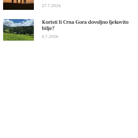
27.7.2026
Koristi li Crna Gora dovoljno ljekovito
bilje?
8.7.2026