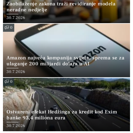
Zaobilaženje zakona traži revidiranje modela
neradne nedjelje
30.7.2026
0
Amazon najveća kompanija svijeta, sprema se za
ulaganje 200 milijardi dolara u AI
30.7.2026
0
Ostvareni efekat Hedžinga za kredit kod Exim
banke 93,4 miliona eura
30.7.2026