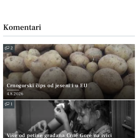
Komentari
2
Crnogorski čips od jeseni i u EU
4.8.2026
1
Više od petine građana Crne Gore na ivici