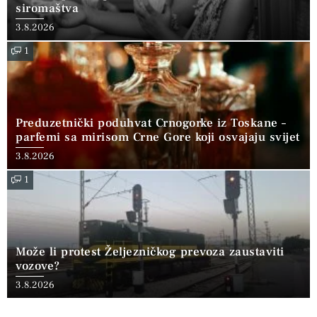
siromaštva
3.8.2026
1
Preduzetnički poduhvat Crnogorke iz Toskane –
parfemi sa mirisom Crne Gore koji osvajaju svijet
3.8.2026
1
Može li protest Željezničkog prevoza zaustaviti
vozove?
3.8.2026