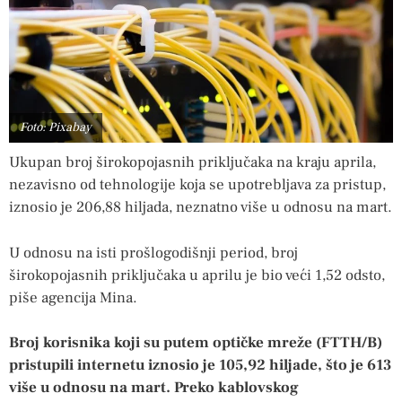
Foto: Pixabay
Ukupan broj širokopojasnih priključaka na kraju aprila,
nezavisno od tehnologije koja se upotrebljava za pristup,
iznosio je 206,88 hiljada, neznatno više u odnosu na mart.
U odnosu na isti prošlogodišnji period, broj
širokopojasnih priključaka u aprilu je bio veći 1,52 odsto,
piše agencija Mina.
Broj korisnika koji su putem optičke mreže (FTTH/B)
pristupili internetu iznosio je 105,92 hiljade, što je 613
više u odnosu na mart. Preko kablovskog