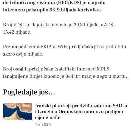
distributivnog sistema (HFC/KDS) je u aprilu
internetu pristupilo 53,9 hiljada korisnika.
Broj VDSL priključaka iznosio je 29,3 hiljade, a ADSL
15,42 hiljade.
Prema podacima EKIP-a, WiFi priključaka je u aprilu bilo
skoro dvije hiljade.
Broj ostalih priključaka (satelitski internet, MPLS,
iznajmljene linije) iznosio je 344, tri manje nego u martu.
Pogledajte još...
Iranski plan koji predviđa zabranu SAD-a
i Izraela u Ormuskom moreuzu podigao
cijene nafte
7.8.2026