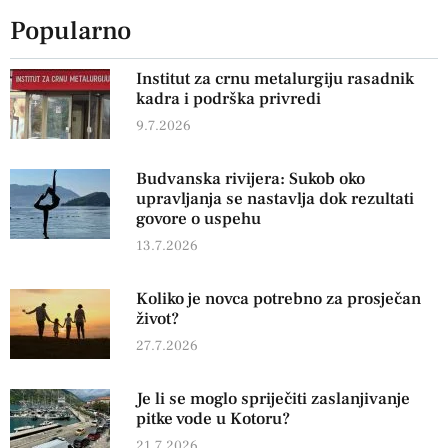
Popularno
Institut za crnu metalurgiju rasadnik
kadra i podrška privredi
9.7.2026
Budvanska rivijera: Sukob oko
upravljanja se nastavlja dok rezultati
govore o uspehu
13.7.2026
Koliko je novca potrebno za prosječan
život?
27.7.2026
Je li se moglo spriječiti zaslanjivanje
pitke vode u Kotoru?
21.7.2026