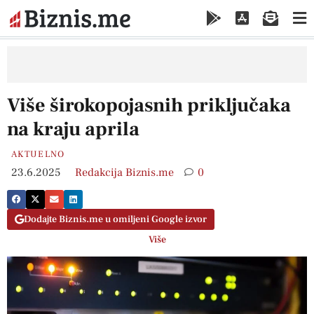
Više širokopojasnih priključaka
na kraju aprila
AKTUELNO
23.6.2025
Redakcija Biznis.me
0
Dodajte Biznis.me u omiljeni Google izvor
Više