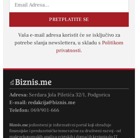
PRETPLATITE SE
Vaša e-mail adresa koristit će se isključivo za
potrebe slanja newslettera, u skladu s
Politikom
privatnosti
.
Adresa:
Serdara Jola Piletića 32/1, Podgorica
E-mail:
redakcija@biznis.me
Telefon:
069/901-666
Biznis.me
jedinstveni je informativni portal koji obrađuje
finansijske i preduzetničke teme važne za društveni razvoj – od
makroekonomskih analiza svjetskih i domaćih kretanja do IT