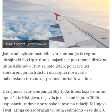
Foto: Freepik - jannoon028
Jedna od najbrže rastućih avio-kompanija iz regiona,
ukrajinski SkyUp Airlines, najavila je pokretanje direktne
linije Kišinjev – Tivat za ljeto 2026, pojačavajući
konkurenciju na tržištu i otvarajući nova vrata
balkanskom turizmu. – prenosi portal Investitor.
Ukrajinska avio-kompanija SkyUp Airlines, koja trenutno
operiše iz Kišinjeva, najavila je da će od 9. juna 2026.
uspostaviti redovne sezonske letove na relaciji Kišinjev –
Tivat. Linija će saobraćati tri puta sedmično – sve do 20.