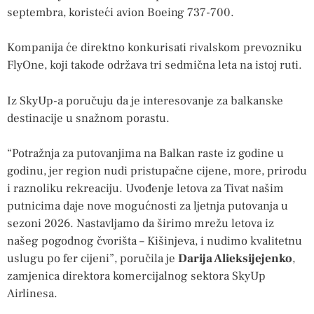
septembra, koristeći avion Boeing 737-700.
Kompanija će direktno konkurisati rivalskom prevozniku
FlyOne, koji takođe održava tri sedmična leta na istoj ruti.
Iz SkyUp-a poručuju da je interesovanje za balkanske
destinacije u snažnom porastu.
“Potražnja za putovanjima na Balkan raste iz godine u
godinu, jer region nudi pristupačne cijene, more, prirodu
i raznoliku rekreaciju. Uvođenje letova za Tivat našim
putnicima daje nove mogućnosti za ljetnja putovanja u
sezoni 2026. Nastavljamo da širimo mrežu letova iz
našeg pogodnog čvorišta – Kišinjeva, i nudimo kvalitetnu
uslugu po fer cijeni”, poručila je
Darija Alieksijejenko
,
zamjenica direktora komercijalnog sektora SkyUp
Airlinesa.