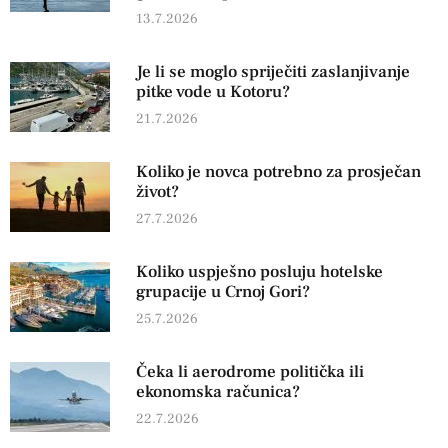
13.7.2026
Je li se moglo spriječiti zaslanjivanje
pitke vode u Kotoru?
21.7.2026
Koliko je novca potrebno za prosječan
život?
27.7.2026
Koliko uspješno posluju hotelske
grupacije u Crnoj Gori?
25.7.2026
Čeka li aerodrome politička ili
ekonomska računica?
22.7.2026