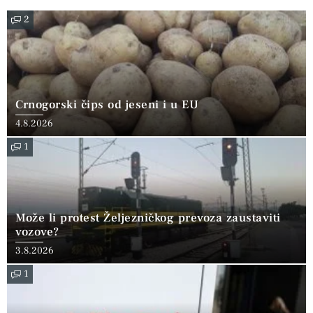
2
Crnogorski čips od jeseni i u EU
4.8.2026
1
Može li protest Željezničkog prevoza zaustaviti
vozove?
3.8.2026
1