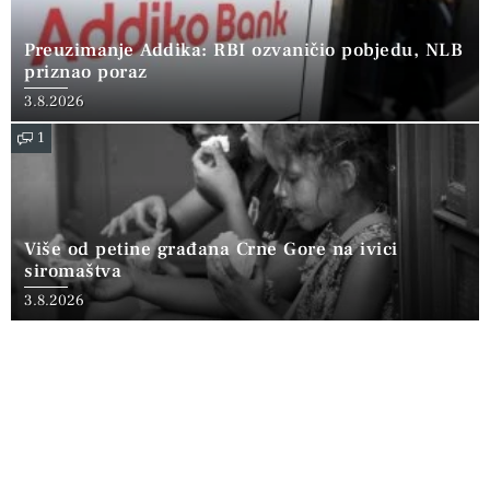
Preuzimanje Addika: RBI ozvaničio pobjedu, NLB
priznao poraz
3.8.2026
1
Više od petine građana Crne Gore na ivici
siromaštva
3.8.2026