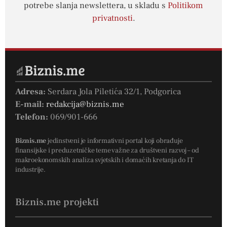
potrebe slanja newslettera, u skladu s
Politikom
privatnosti
.
Adresa:
Serdara Jola Piletića 32/1, Podgorica
E-mail:
redakcija@biznis.me
Telefon:
069/901-666
Biznis.me
jedinstveni je informativni portal koji obrađuje
finansijske i preduzetničke teme važne za društveni razvoj – od
makroekonomskih analiza svjetskih i domaćih kretanja do IT
industrije.
Biznis.me projekti