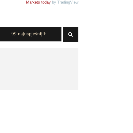
Markets today
by TradingView
99 najuspješnijih