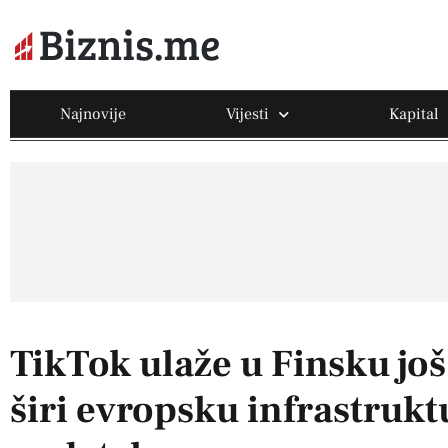
Najnovije
Vijesti
Kapital
TikTok ulaže u Finsku još
širi evropsku infrastrukt