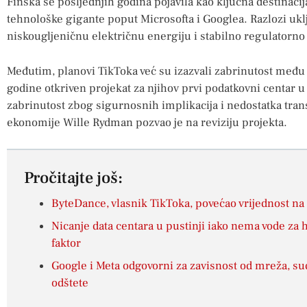
Finska se posljednjih godina pojavila kao ključna destinacij
tehnološke gigante poput Microsofta i Googlea. Razlozi ukl
niskougljeničnu električnu energiju i stabilno regulatorn
Međutim, planovi TikToka već su izazvali zabrinutost među
godine otkriven projekat za njihov prvi podatkovni centar u K
zabrinutost zbog sigurnosnih implikacija i nedostatka tran
ekonomije Wille Rydman pozvao je na reviziju projekta.
Pročitajte još:
ByteDance, vlasnik TikToka, povećao vrijednost na 
Nicanje data centara u pustinji iako nema vode za h
faktor
Google i Meta odgovorni za zavisnost od mreža, sud
odštete