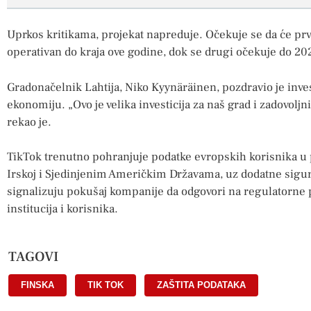
Uprkos kritikama, projekat napreduje. Očekuje se da će prvi
operativan do kraja ove godine, dok se drugi očekuje do 20
Gradonačelnik Lahtija, Niko Kyynäräinen, pozdravio je invest
ekonomiju. „Ovo je velika investicija za naš grad i zadovolj
rekao je.
TikTok trenutno pohranjuje podatke evropskih korisnika u
Irskoj i Sjedinjenim Američkim Državama, uz dodatne sigur
signalizuju pokušaj kompanije da odgovori na regulatorne p
institucija i korisnika.
TAGOVI
FINSKA
,
TIK TOK
,
ZAŠTITA PODATAKA