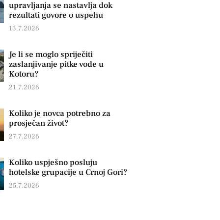
upravljanja se nastavlja dok
rezultati govore o uspehu
13.7.2026
Je li se moglo spriječiti
zaslanjivanje pitke vode u
Kotoru?
21.7.2026
Koliko je novca potrebno za
prosječan život?
27.7.2026
Koliko uspješno posluju
hotelske grupacije u Crnoj Gori?
25.7.2026