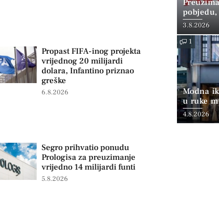
Preuzima
pobjedu,
3.8.2026
1
Propast FIFA-inog projekta
vrijednog 20 milijardi
dolara, Infantino priznao
greške
Modna ik
6.8.2026
u ruke mi
4.8.2026
Segro prihvatio ponudu
Prologisa za preuzimanje
vrijedno 14 milijardi funti
5.8.2026