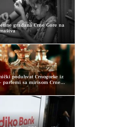
petine građana Crne Gore na
omaštva
nički poduhvat Crnogorke iz
– parfemi sa mirisom Crne
 osvajaju svijet