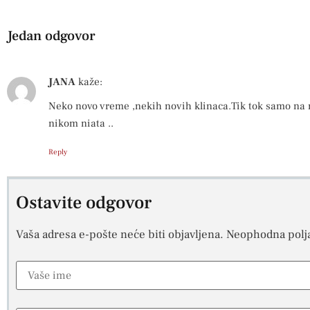
Jedan odgovor
JANA
kaže:
Neko novo vreme ,nekih novih klinaca.Tik tok samo na n
nikom niata ..
Reply
Ostavite odgovor
Vaša adresa e-pošte neće biti objavljena.
Neophodna polj