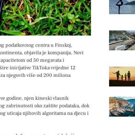
gog podatkovnog centra u Finskoj,
ontinenta, objavila je kompanija. Novi
 kapacitetom od 50 megavata i
ire inicijative TikToka vrijedne 12
a za njegovih više od 200 miliona
ve godine, njen kineski vlasnik
 zabrinutosti oko zaštite podataka, dok
g uticaja njihovih algoritama na djecu i