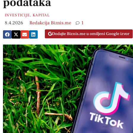
podataka
INVESTICIJE
,
KAPITAL
8.4.2026
Redakcija Biznis.me
1
Dodajte Biznis.me u omiljeni Google izvor