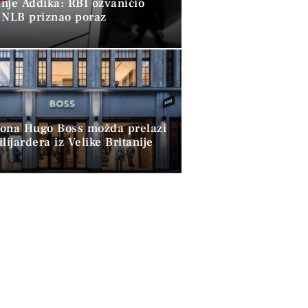
nje Addika: RBI ozvaničio
 NLB priznao poraz
ona Hugo Boss možda prelazi
lijardera iz Velike Britanije