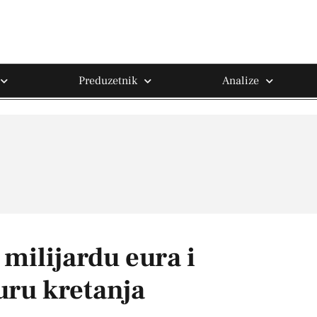
Preduzetnik
Analize
 milijardu eura i
uru kretanja