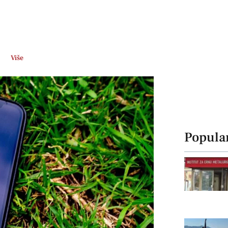
Više
Popula