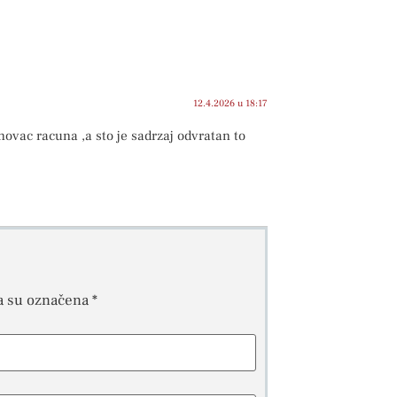
12.4.2026 u 18:17
ovac racuna ,a sto je sadrzaj odvratan to
a su označena
*