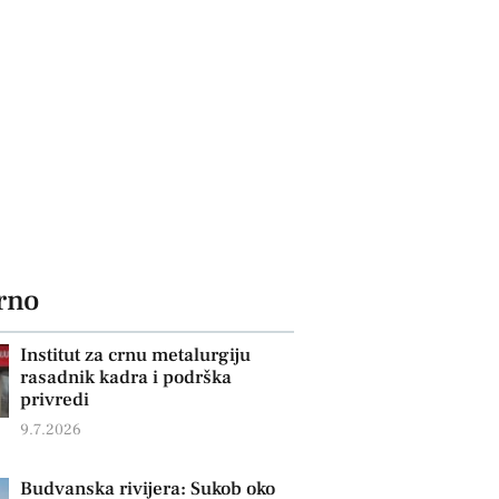
rno
Institut za crnu metalurgiju
rasadnik kadra i podrška
privredi
9.7.2026
Budvanska rivijera: Sukob oko