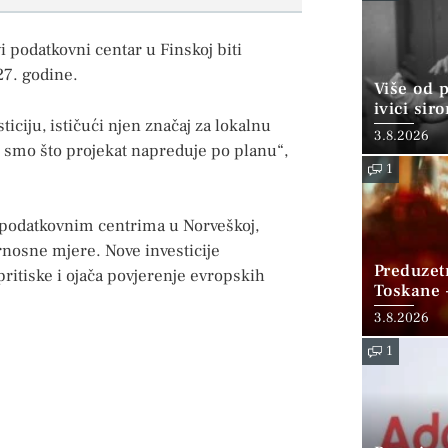
 podatkovni centar u Finskoj biti
27. godine.
Više od 
ivici sir
iciju, ističući njen značaj za lokalnu
3.8.2026
ni smo što projekat napreduje po planu“,
1
 podatkovnim centrima u Norveškoj,
nosne mjere. Nove investicije
Preduzet
ritiske i ojača povjerenje evropskih
Toskane 
Gore koji
3.8.2026
1