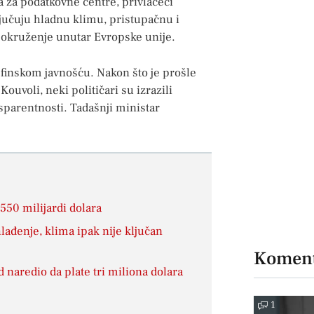
a za podatkovne centre, privlačeći
jučuju hladnu klimu, pristupačnu i
o okruženje unutar Evropske unije.
 finskom javnošću. Nakon što je prošle
ouvoli, neki političari su izrazili
sparentnosti. Tadašnji ministar
550 milijardi dolara
lađenje, klima ipak nije ključan
Koment
 naredio da plate tri miliona dolara
1