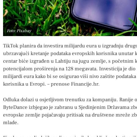
Foto: Pixabay
TikTok planira da investira milijardu eura u izgradnju dru
ubrzavajući kretanje podataka evropskih korisnika unutar k
centar biće izgrađen u Lahtiju na jugu zemlje, s početnim
potencijalom proširenja na 128 megavata. Investicija je dio š
milijardi eura kako bi se osigurao viši nivo zaštite podatak
korisnika u Evropi. – prenose Financije.hr.
Odluka dolazi u osjetljivom trenutku za kompaniju. Ranije o
ByteDance izbjegao je zabranu u Sjedinjenim Državama zbog
evropske zemlje pojačavaju pritisak na društvene mreže zbo
mlade.