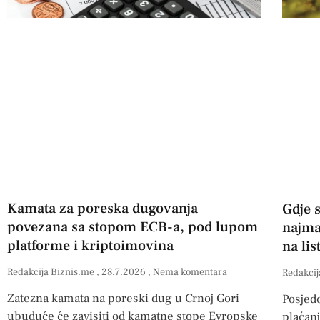
Kamata za poreska dugovanja
Gdje s
povezana sa stopom ECB-a, pod lupom
najman
platforme i kriptoimovina
na lis
Redakcija Biznis.me
28.7.2026
Nema komentara
Redakcij
Zatezna kamata na poreski dug u Crnoj Gori
Posjed
ubuduće će zavisiti od kamatne stope Evropske
plaćan