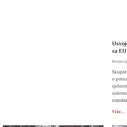
Usvoj
sa EU
Redakcij
Skupšti
o porez
cjelovi
sistem
standa
Više…