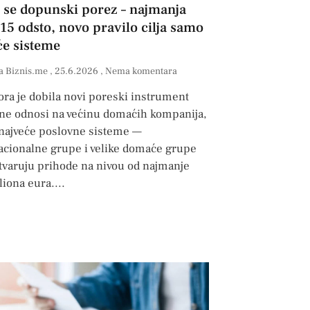
 se dopunski porez – najmanja
 15 odsto, novo pravilo cilja samo
će sisteme
a Biznis.me
25.6.2026
Nema komentara
ora je dobila novi poreski instrument
e ne odnosi na većinu domaćih kompanija,
 najveće poslovne sisteme —
acionalne grupe i velike domaće grupe
stvaruju prihode na nivou od najmanje
liona eura.