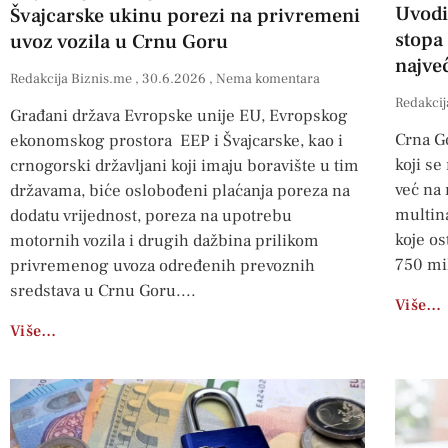
Uvodi
Švajcarske ukinu porezi na privremeni
stopa
uvoz vozila u Crnu Goru
najve
Redakcija Biznis.me
30.6.2026
Nema komentara
Redakcij
Građani država Evropske unije EU, Evropskog
Crna G
ekonomskog prostora EEP i Švajcarske, kao i
koji s
crnogorski državljani koji imaju boravište u tim
već na
državama, biće oslobođeni plaćanja poreza na
multin
dodatu vrijednost, poreza na upotrebu
koje o
motornih vozila i drugih dažbina prilikom
750 mi
privremenog uvoza određenih prevoznih
sredstava u Crnu Goru.
Više…
Više…