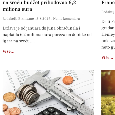
na sreću budžet prihodovao 6,2
Franc
miliona eura
Redakcij
Redakcija Biznis.me
3.8.2026
Nema komentara
Da li F
građane
Država je od januara do juna obračunala i
Henley 
naplatila 6,2 miliona eura poreza na dobitke od
pokaza
igara na sreću.
neto g
Više…
Više…