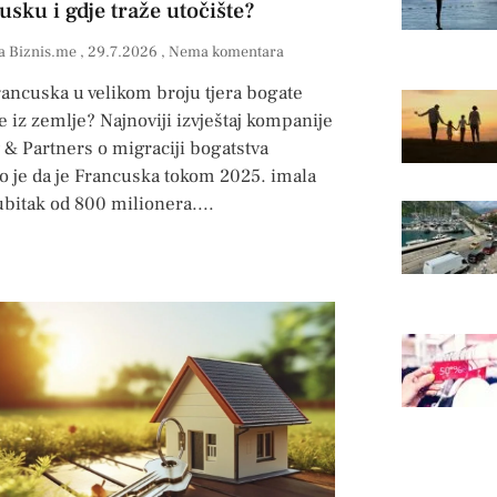
usku i gdje traže utočište?
a Biznis.me
29.7.2026
Nema komentara
rancuska u velikom broju tjera bogate
 iz zemlje? Najnoviji izvještaj kompanije
& Partners o migraciji bogatstva
o je da je Francuska tokom 2025. imala
ubitak od 800 milionera.