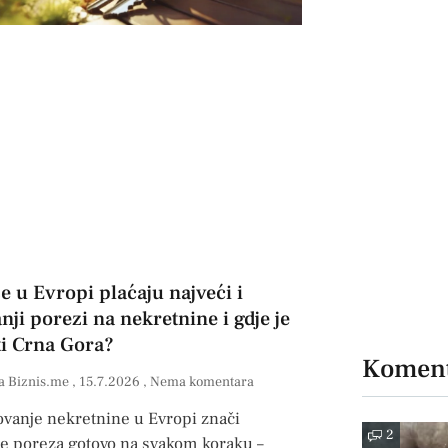
e u Evropi plaćaju najveći i
ji porezi na nekretnine i gdje je
ti Crna Gora?
Koment
a Biznis.me
15.7.2026
Nema komentara
ovanje nekretnine u Evropi znači
2
je poreza gotovo na svakom koraku –