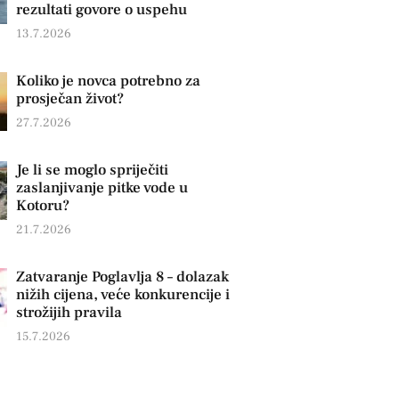
rezultati govore o uspehu
13.7.2026
Koliko je novca potrebno za
prosječan život?
27.7.2026
Je li se moglo spriječiti
zaslanjivanje pitke vode u
Kotoru?
21.7.2026
Zatvaranje Poglavlja 8 – dolazak
nižih cijena, veće konkurencije i
strožijih pravila
15.7.2026