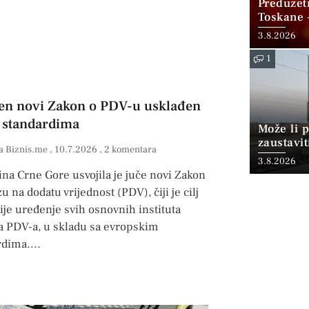
Preduzet
Toskane 
Gore koji
3.8.2026
1
en novi Zakon o PDV-u usklađen
 standardima
Može li p
zaustavit
a Biznis.me
10.7.2026
2 komentara
3.8.2026
na Crne Gore usvojila je juče novi Zakon
u na dodatu vrijednost (PDV), čiji je cilj
tije uređenje svih osnovnih instituta
a PDV-a, u skladu sa evropskim
rdima.