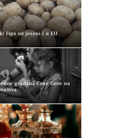
i čips od jeseni i u EU
petine građana Crne Gore na
omaštva