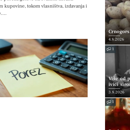
m kupovine, tokom vlasništva, izdavanja i
e.
Crnogorsk
4.8.2026
1
Više od 
ivici sir
3.8.2026
1