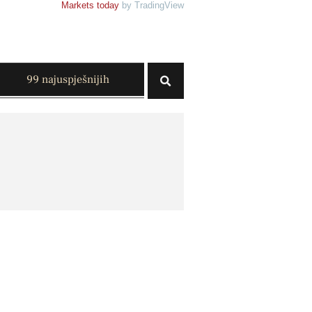
Markets today
by TradingView
99 najuspješnijih