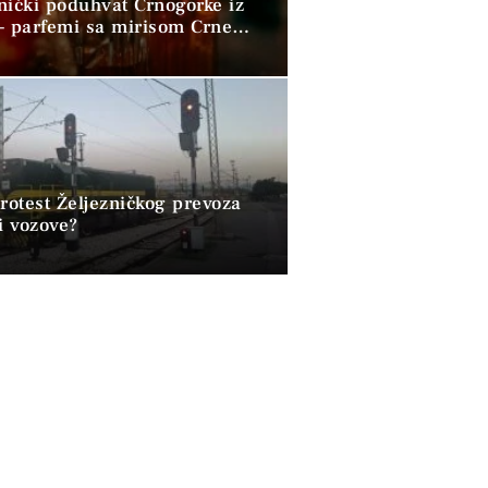
nički poduhvat Crnogorke iz
– parfemi sa mirisom Crne
 osvajaju svijet
rotest Željezničkog prevoza
i vozove?