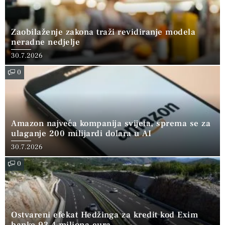
Zaobilaženje zakona traži revidiranje modela
neradne nedjelje
30.7.2026
0
Amazon najveća kompanija svijeta, sprema se za
ulaganje 200 milijardi dolara u AI
30.7.2026
0
Ostvareni efekat Hedžinga za kredit kod Exim
banke 93,4 miliona eura