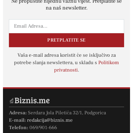
Ne propustite nijednu važnu vijest. Pretplatite se
na naš newsletter.
PRETPLATITE SE
Vaša e-mail adresa koristit će se isključivo za
potrebe slanja newslettera, u skladu s
Politikom
privatnosti
.
Adresa:
Serdara Jola Piletića 32/1, Podgorica
E-mail:
redakcija@biznis.me
Telefon:
069/901-666