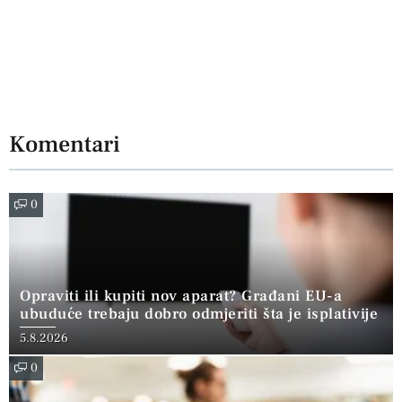
Komentari
0
Opraviti ili kupiti nov aparat? Građani EU-a
ubuduće trebaju dobro odmjeriti šta je isplativije
5.8.2026
0