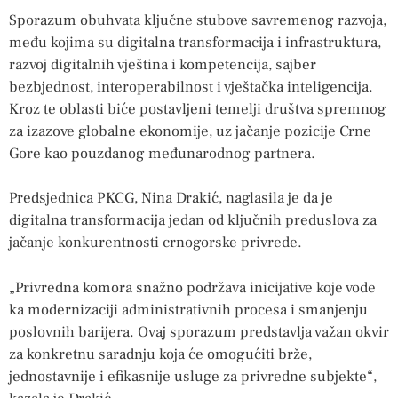
Sporazum obuhvata ključne stubove savremenog razvoja,
među kojima su digitalna transformacija i infrastruktura,
razvoj digitalnih vještina i kompetencija, sajber
bezbjednost, interoperabilnost i vještačka inteligencija.
Kroz te oblasti biće postavljeni temelji društva spremnog
za izazove globalne ekonomije, uz jačanje pozicije Crne
Gore kao pouzdanog međunarodnog partnera.
Predsjednica PKCG, Nina Drakić, naglasila je da je
digitalna transformacija jedan od ključnih preduslova za
jačanje konkurentnosti crnogorske privrede.
„Privredna komora snažno podržava inicijative koje vode
ka modernizaciji administrativnih procesa i smanjenju
poslovnih barijera. Ovaj sporazum predstavlja važan okvir
za konkretnu saradnju koja će omogućiti brže,
jednostavnije i efikasnije usluge za privredne subjekte“,