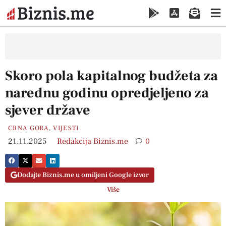
Skoro pola kapitalnog budžeta za
narednu godinu opredjeljeno za
sjever države
CRNA GORA
,
VIJESTI
21.11.2025
Redakcija Biznis.me
0
Dodajte Biznis.me u omiljeni Google izvor
Više