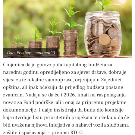
Foto: Pixabay - nattanan23
Činjenica da je gotovo pola kapitalnog budžeta za
narednu godinu opredijeljeno za sjever države, dobra je
vijest za te lokalne samouprave, ocjenjuju u Zajednici
opština, ali ipak očekuju da prijedlog budžeta postane
zvaničan. Nadaju se da će i 2026. imati na raspolaganju
novac za Fond podrške, ali i onaj za pripremu projektne
dokumentacije. I dalje insistiraju da budu dio komisije
koja utvrđuje listu prioritetnih projekata te očekuju da će
biti uvažena njihova inicijativa o nabavci vozila službama
zaštite i spašavanja. – prenosi RTCG