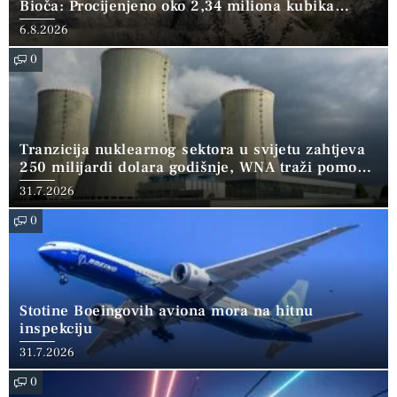
Bioča: Procijenjeno oko 2,34 miliona kubika
kamena
6.8.2026
0
Tranzicija nuklearnog sektora u svijetu zahtjeva
250 milijardi dolara godišnje, WNA traži pomoć
banaka
31.7.2026
0
Stotine Boeingovih aviona mora na hitnu
inspekciju
31.7.2026
0