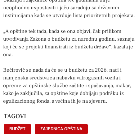
Ukazuju i zajednice opština već godinama da je
neophodno uspostaviti i jaču saradnju sa državnim
institucijama kada se utvrđuje lista prioritetnih projekata.
„A opštine tek tada, kada se ona objavi, čak prilikom
utvrđivanja Zakona o budžetu za narednu godinu, saznaju
koji će se projekti finansirati iz budžeta države“, kazala je
ona.
Bećirović se nada da će se u budžetu za 2026. naći i
namjenska sredstva za nabavku vatrogasnih vozila i
opreme za opštinske službe zaštite i spašavanja, makar,
kako je zaključila, za opštine koje dobijaju podršku iz
egalizacionog fonda, a većina ih je na sjeveru.
TAGOVI
BUDŽET
,
ZAJEDNICA OPŠTINA