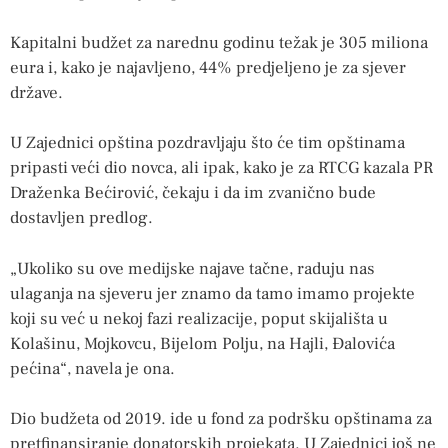
Kapitalni budžet za narednu godinu težak je 305 miliona
eura i, kako je najavljeno, 44% predjeljeno je za sjever
države.
U Zajednici opština pozdravljaju što će tim opštinama
pripasti veći dio novca, ali ipak, kako je za RTCG kazala PR
Draženka Bećirović, čekaju i da im zvanično bude
dostavljen predlog.
„Ukoliko su ove medijske najave tačne, raduju nas
ulaganja na sjeveru jer znamo da tamo imamo projekte
koji su već u nekoj fazi realizacije, poput skijališta u
Kolašinu, Mojkovcu, Bijelom Polju, na Hajli, Đalovića
pećina“, navela je ona.
Dio budžeta od 2019. ide u fond za podršku opštinama za
pretfinansiranje donatorskih projekata. U Zajednici još ne