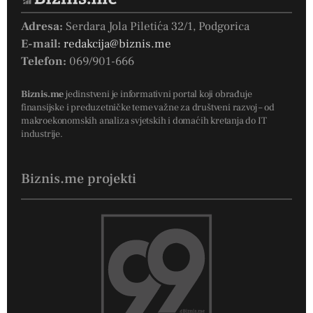
Adresa:
Serdara Jola Piletića 32/1, Podgorica
E-mail:
redakcija@biznis.me
Telefon:
069/901-666
Biznis.me
jedinstveni je informativni portal koji obrađuje
finansijske i preduzetničke teme važne za društveni razvoj – od
makroekonomskih analiza svjetskih i domaćih kretanja do IT
industrije.
Biznis.me projekti