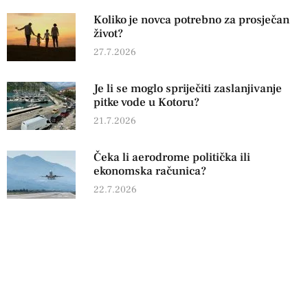
Koliko je novca potrebno za prosječan
život?
27.7.2026
Je li se moglo spriječiti zaslanjivanje
pitke vode u Kotoru?
21.7.2026
Čeka li aerodrome politička ili
ekonomska računica?
22.7.2026