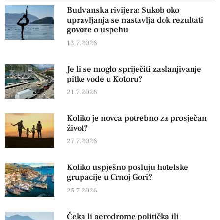
Budvanska rivijera: Sukob oko
upravljanja se nastavlja dok rezultati
govore o uspehu
13.7.2026
Je li se moglo spriječiti zaslanjivanje
pitke vode u Kotoru?
21.7.2026
Koliko je novca potrebno za prosječan
život?
27.7.2026
Koliko uspješno posluju hotelske
grupacije u Crnoj Gori?
25.7.2026
Čeka li aerodrome politička ili