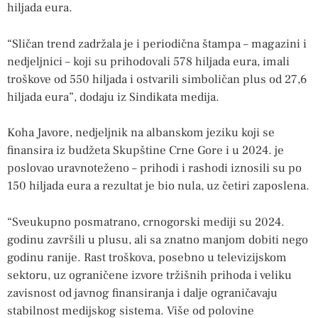
hiljada eura.
“Sličan trend zadržala je i periodična štampa – magazini i
nedjeljnici – koji su prihodovali 578 hiljada eura, imali
troškove od 550 hiljada i ostvarili simboličan plus od 27,6
hiljada eura”, dodaju iz Sindikata medija.
Koha Javore, nedjeljnik na albanskom jeziku koji se
finansira iz budžeta Skupštine Crne Gore i u 2024. je
poslovao uravnoteženo – prihodi i rashodi iznosili su po
150 hiljada eura a rezultat je bio nula, uz četiri zaposlena.
“Sveukupno posmatrano, crnogorski mediji su 2024.
godinu završili u plusu, ali sa znatno manjom dobiti nego
godinu ranije. Rast troškova, posebno u televizijskom
sektoru, uz ograničene izvore tržišnih prihoda i veliku
zavisnost od javnog finansiranja i dalje ograničavaju
stabilnost medijskog sistema. Više od polovine