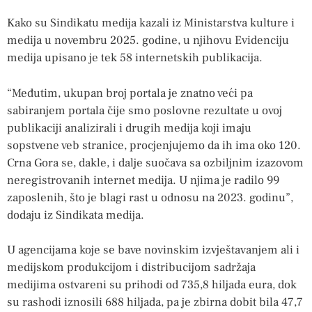
Kako su Sindikatu medija kazali iz Ministarstva kulture i
medija u novembru 2025. godine, u njihovu Evidenciju
medija upisano je tek 58 internetskih publikacija.
“Međutim, ukupan broj portala je znatno veći pa
sabiranjem portala čije smo poslovne rezultate u ovoj
publikaciji analizirali i drugih medija koji imaju
sopstvene veb stranice, procjenjujemo da ih ima oko 120.
Crna Gora se, dakle, i dalje suočava sa ozbiljnim izazovom
neregistrovanih internet medija. U njima je radilo 99
zaposlenih, što je blagi rast u odnosu na 2023. godinu”,
dodaju iz Sindikata medija.
U agencijama koje se bave novinskim izvještavanjem ali i
medijskom produkcijom i distribucijom sadržaja
medijima ostvareni su prihodi od 735,8 hiljada eura, dok
su rashodi iznosili 688 hiljada, pa je zbirna dobit bila 47,7