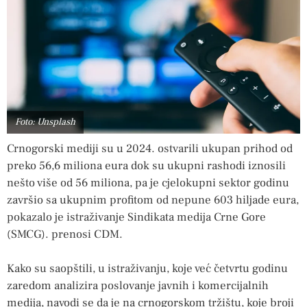
Foto: Unsplash
Crnogorski mediji su u 2024. ostvarili ukupan prihod od
preko 56,6 miliona eura dok su ukupni rashodi iznosili
nešto više od 56 miliona, pa je cjelokupni sektor godinu
završio sa ukupnim profitom od nepune 603 hiljade eura,
pokazalo je istraživanje Sindikata medija Crne Gore
(SMCG). prenosi CDM.
Kako su saopštili, u istraživanju, koje već četvrtu godinu
zaredom analizira poslovanje javnih i komercijalnih
medija, navodi se da je na crnogorskom tržištu, koje broji