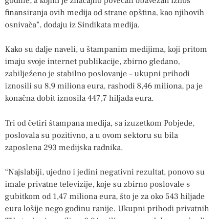
godine, a kojim je značajno povećan obavezan iznos
finansiranja ovih medija od strane opština, kao njihovih
osnivača”, dodaju iz Sindikata medija.
Kako su dalje naveli, u štampanim medijima, koji pritom
imaju svoje internet publikacije, zbirno gledano,
zabilježeno je stabilno poslovanje – ukupni prihodi
iznosili su 8,9 miliona eura, rashodi 8,46 miliona, pa je
konačna dobit iznosila 447,7 hiljada eura.
Tri od četiri štampana medija, sa izuzetkom Pobjede,
poslovala su pozitivno, a u ovom sektoru su bila
zaposlena 293 medijska radnika.
“Najslabiji, ujedno i jedini negativni rezultat, ponovo su
imale privatne televizije, koje su zbirno poslovale s
gubitkom od 1,47 miliona eura, što je za oko 543 hiljade
eura lošije nego godinu ranije. Ukupni prihodi privatnih