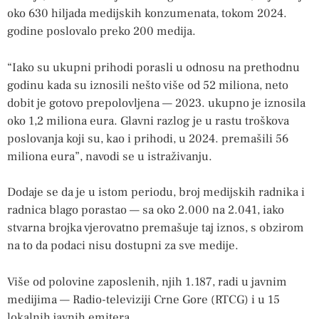
oko 630 hiljada medijskih konzumenata, tokom 2024.
godine poslovalo preko 200 medija.
“Iako su ukupni prihodi porasli u odnosu na prethodnu
godinu kada su iznosili nešto više od 52 miliona, neto
dobit je gotovo prepolovljena — 2023. ukupno je iznosila
oko 1,2 miliona eura. Glavni razlog je u rastu troškova
poslovanja koji su, kao i prihodi, u 2024. premašili 56
miliona eura”, navodi se u istraživanju.
Dodaje se da je u istom periodu, broj medijskih radnika i
radnica blago porastao — sa oko 2.000 na 2.041, iako
stvarna brojka vjerovatno premašuje taj iznos, s obzirom
na to da podaci nisu dostupni za sve medije.
Više od polovine zaposlenih, njih 1.187, radi u javnim
medijima — Radio-televiziji Crne Gore (RTCG) i u 15
lokalnih javnih emitera.