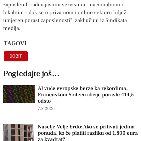
zaposlenih radi u javnim servisima – nacionalnom i
lokalnim – dok se u privatnom i online sektoru bilježi
umjeren porast zaposlenosti”, zaključuju iz Sindikata
medija.
TAGOVI
DOBIT
Pogledajte još...
AI vuče evropske berze ka rekordima,
Francuskom Soitecu akcije porasle 414,5
odsto
7.8.2026
Naselje Velje brdo: Ako se prihvati jedina
ponuda, ko će platiti razliku od 1.800 eura
za kvadrat?