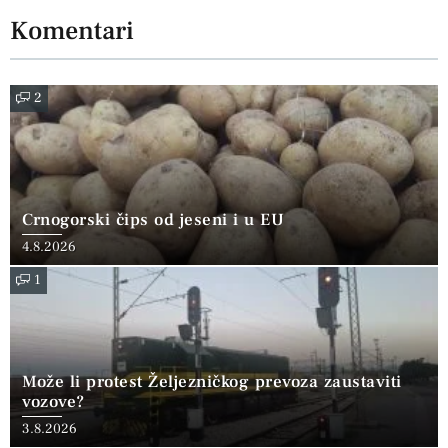
Komentari
2
Crnogorski čips od jeseni i u EU
4.8.2026
1
Može li protest Željezničkog prevoza zaustaviti
vozove?
3.8.2026