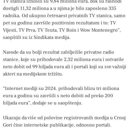
TV stanica iznosili su 9,84 miliona eura, dok su rashodi
dostigli 11,32 miliona a u njima je bilo zaposleno 335
radnika. Od ukupno četrnaest privatnih TV stanica, samo
pet su godinu završile pozitivnim rezultatom i to: TV
Vijesti, TV Prva, TV Teuta, TV Boin i Wow Montenegro”,
saopštili su iz Sindikata medija.
Navode da su bolji rezultat zabilježile privatne radio
stanice, koje su prihodovale 2,32 miliona eura i ostvarile
neto dobit od 99 hiljada eura ali i portali koji su sve važniji
akteri na medijskom tržištu.
“Internet mediji su 2024. prihodovali blizu tri miliona
eura a godinu su završili s neto dobiti od preko 200
hiljada eura”, dodaje se u saopštenju.
Ukazuju da više od polovine registrovanih medija u Crnoj
Gori čine internetske publikacije, odnosno portali.