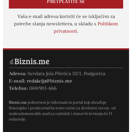
PRETPLATITE SE
Vaša e-mail adresa koristit će se isključivo za
potrebe slanja newslettera, u skladu s
Politikom
privatnosti
.
Adresa:
Serdara Jola Piletića 32/1, Podgorica
E-mail:
redakcija@biznis.me
Telefon:
069/901-666
Biznis.me
jedinstveni je informativni portal koji obrađuje
finansijske i preduzetničke teme važne za društveni razvoj – od
makroekonomskih analiza svjetskih i domaćih kretanja do IT
industrije.