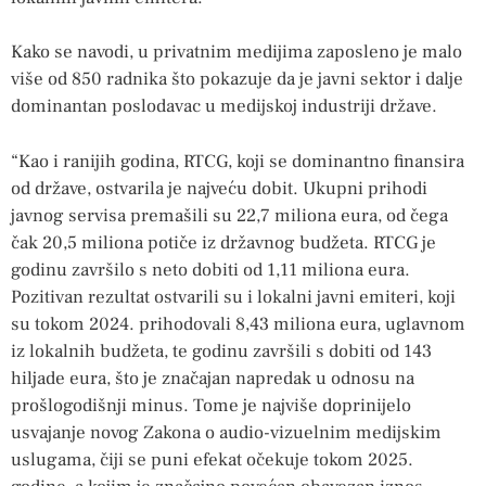
Kako se navodi, u privatnim medijima zaposleno je malo
više od 850 radnika što pokazuje da je javni sektor i dalje
dominantan poslodavac u medijskoj industriji države.
“Kao i ranijih godina, RTCG, koji se dominantno finansira
od države, ostvarila je najveću dobit. Ukupni prihodi
javnog servisa premašili su 22,7 miliona eura, od čega
čak 20,5 miliona potiče iz državnog budžeta. RTCG je
godinu završilo s neto dobiti od 1,11 miliona eura.
Pozitivan rezultat ostvarili su i lokalni javni emiteri, koji
su tokom 2024. prihodovali 8,43 miliona eura, uglavnom
iz lokalnih budžeta, te godinu završili s dobiti od 143
hiljade eura, što je značajan napredak u odnosu na
prošlogodišnji minus. Tome je najviše doprinijelo
usvajanje novog Zakona o audio-vizuelnim medijskim
uslugama, čiji se puni efekat očekuje tokom 2025.