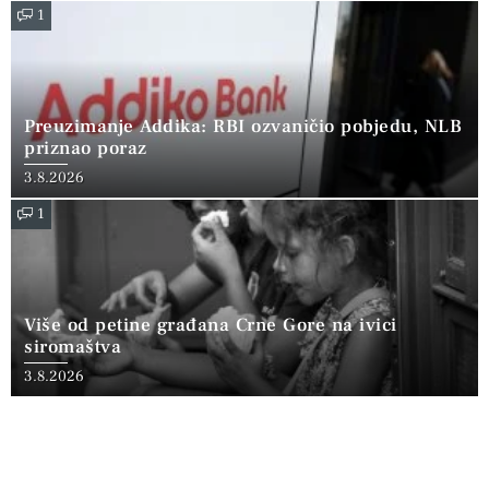
1
Preuzimanje Addika: RBI ozvaničio pobjedu, NLB
priznao poraz
3.8.2026
1
Više od petine građana Crne Gore na ivici
siromaštva
3.8.2026