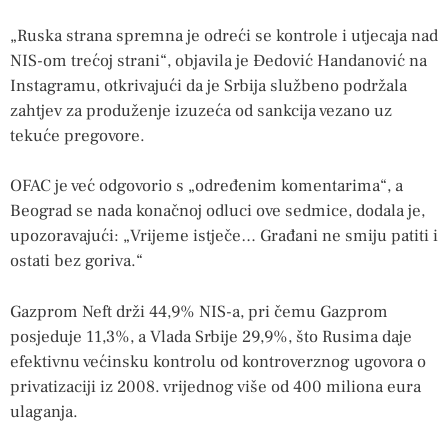
„Ruska strana spremna je odreći se kontrole i utjecaja nad
NIS-om trećoj strani“, objavila je Đedović Handanović na
Instagramu, otkrivajući da je Srbija službeno podržala
zahtjev za produženje izuzeća od sankcija vezano uz
tekuće pregovore.
OFAC je već odgovorio s „određenim komentarima“, a
Beograd se nada konačnoj odluci ove sedmice, dodala je,
upozoravajući: „Vrijeme istječe… Građani ne smiju patiti i
ostati bez goriva.“
Gazprom Neft drži 44,9% NIS-a, pri čemu Gazprom
posjeduje 11,3%, a Vlada Srbije 29,9%, što Rusima daje
efektivnu većinsku kontrolu od kontroverznog ugovora o
privatizaciji iz 2008. vrijednog više od 400 miliona eura
ulaganja.