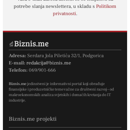
potrebe slanja newslettera, u skladu s
Politikom
privatnosti
.
Adresa:
Serdara Jola Piletića 32/1, Podgorica
E-mail:
redakcija@biznis.me
Telefon:
069/901-666
Biznis.me
jedinstveni je informativni portal koji obrađuje
finansijske i preduzetničke teme važne za društveni razvoj – od
makroekonomskih analiza svjetskih i domaćih kretanja do IT
industrije.
Biznis.me projekti