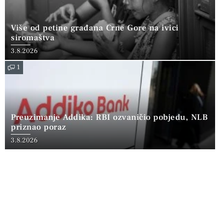
Više od petine građana Crne Gore na ivici
siromaštva
3.8.2026
1
Preuzimanje Addika: RBI ozvaničio pobjedu, NLB
priznao poraz
3.8.2026