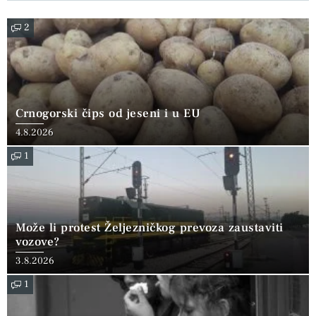
2
Crnogorski čips od jeseni i u EU
4.8.2026
1
Može li protest Željezničkog prevoza zaustaviti
vozove?
3.8.2026
1