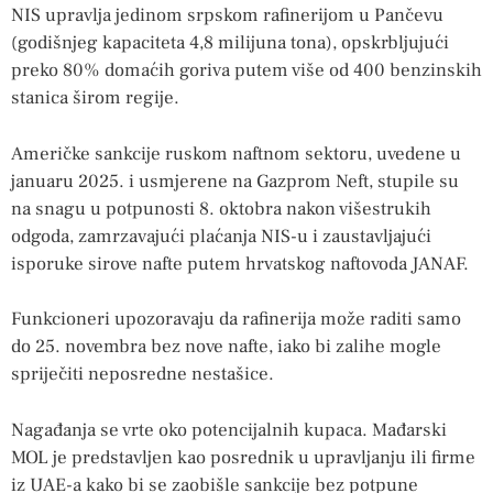
NIS upravlja jedinom srpskom rafinerijom u Pančevu
(godišnjeg kapaciteta 4,8 milijuna tona), opskrbljujući
preko 80% domaćih goriva putem više od 400 benzinskih
stanica širom regije.
Američke sankcije ruskom naftnom sektoru, uvedene u
januaru 2025. i usmjerene na Gazprom Neft, stupile su
na snagu u potpunosti 8. oktobra nakon višestrukih
odgoda, zamrzavajući plaćanja NIS-u i zaustavljajući
isporuke sirove nafte putem hrvatskog naftovoda JANAF.
Funkcioneri upozoravaju da rafinerija može raditi samo
do 25. novembra bez nove nafte, iako bi zalihe mogle
spriječiti neposredne nestašice.
Nagađanja se vrte oko potencijalnih kupaca. Mađarski
MOL je predstavljen kao posrednik u upravljanju ili firme
iz UAE-a kako bi se zaobišle sankcije bez potpune