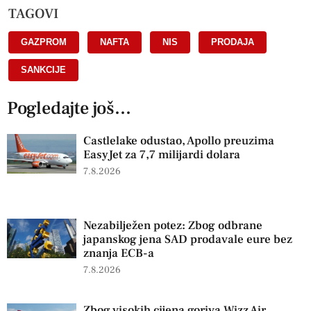
TAGOVI
GAZPROM
,
NAFTA
,
NIS
,
PRODAJA
,
SANKCIJE
Pogledajte još...
Castlelake odustao, Apollo preuzima
EasyJet za 7,7 milijardi dolara
7.8.2026
Nezabilježen potez: Zbog odbrane
japanskog jena SAD prodavale eure bez
znanja ECB-a
7.8.2026
Zbog visokih cijena goriva Wizz Air