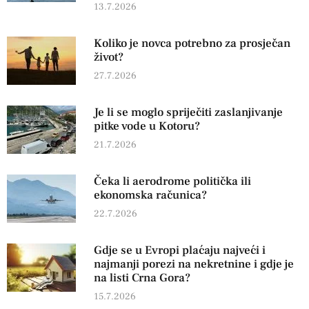
13.7.2026
Koliko je novca potrebno za prosječan
život?
27.7.2026
Je li se moglo spriječiti zaslanjivanje
pitke vode u Kotoru?
21.7.2026
Čeka li aerodrome politička ili
ekonomska računica?
22.7.2026
Gdje se u Evropi plaćaju najveći i
najmanji porezi na nekretnine i gdje je
na listi Crna Gora?
15.7.2026