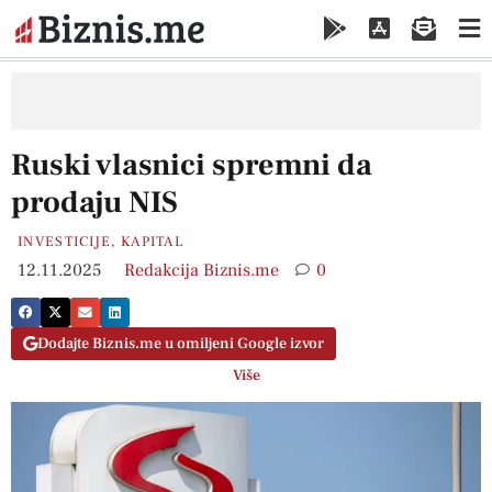
Ruski vlasnici spremni da
prodaju NIS
INVESTICIJE
,
KAPITAL
12.11.2025
Redakcija Biznis.me
0
Dodajte Biznis.me u omiljeni Google izvor
Više