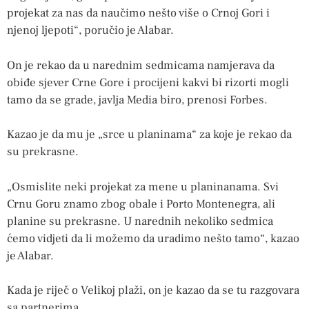
projekat za nas da naučimo nešto više o Crnoj Gori i
njenoj ljepoti“, poručio je Alabar.
On je rekao da u narednim sedmicama namjerava da
obiđe sjever Crne Gore i procijeni kakvi bi rizorti mogli
tamo da se grade, javlja Media biro, prenosi Forbes.
Kazao je da mu je „srce u planinama“ za koje je rekao da
su prekrasne.
„Osmislite neki projekat za mene u planinanama. Svi
Crnu Goru znamo zbog obale i Porto Montenegra, ali
planine su prekrasne. U narednih nekoliko sedmica
ćemo vidjeti da li možemo da uradimo nešto tamo“, kazao
je Alabar.
Kada je riječ o Velikoj plaži, on je kazao da se tu razgovara
sa partnerima.