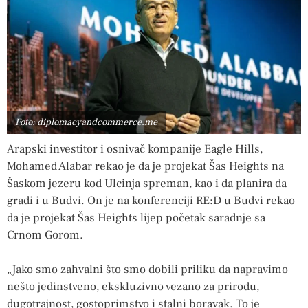
Foto: diplomacyandcommerce.me
Arapski investitor i osnivač kompanije Eagle Hills,
Mohamed Alabar rekao je da je projekat Šas Heights na
Šaskom jezeru kod Ulcinja spreman, kao i da planira da
gradi i u Budvi. On je na konferenciji RE:D u Budvi rekao
da je projekat Šas Heights lijep početak saradnje sa
Crnom Gorom.
„Jako smo zahvalni što smo dobili priliku da napravimo
nešto jedinstveno, ekskluzivno vezano za prirodu,
dugotrajnost, gostoprimstvo i stalni boravak. To je