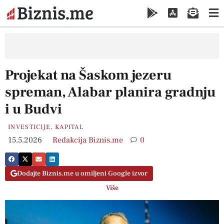
Projekat na Šaskom jezeru
spreman, Alabar planira gradnju
i u Budvi
INVESTICIJE
,
KAPITAL
15.5.2026
Redakcija Biznis.me
0
Dodajte Biznis.me u omiljeni Google izvor
Više