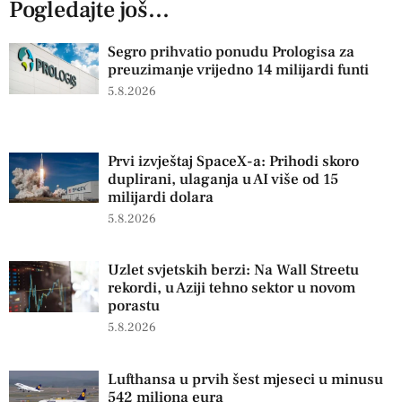
Pogledajte još...
Segro prihvatio ponudu Prologisa za
preuzimanje vrijedno 14 milijardi funti
5.8.2026
Prvi izvještaj SpaceX-a: Prihodi skoro
duplirani, ulaganja u AI više od 15
milijardi dolara
5.8.2026
Uzlet svjetskih berzi: Na Wall Streetu
rekordi, u Aziji tehno sektor u novom
porastu
5.8.2026
Lufthansa u prvih šest mjeseci u minusu
542 miliona eura