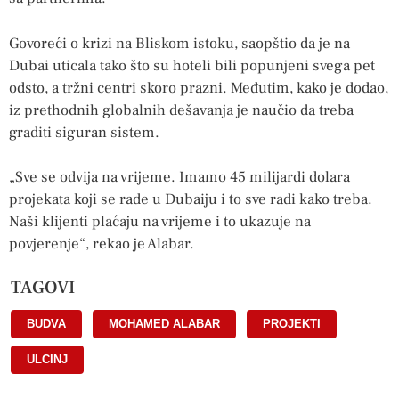
Govoreći o krizi na Bliskom istoku, saopštio da je na
Dubai uticala tako što su hoteli bili popunjeni svega pet
odsto, a tržni centri skoro prazni. Međutim, kako je dodao,
iz prethodnih globalnih dešavanja je naučio da treba
graditi siguran sistem.
„Sve se odvija na vrijeme. Imamo 45 milijardi dolara
projekata koji se rade u Dubaiju i to sve radi kako treba.
Naši klijenti plaćaju na vrijeme i to ukazuje na
povjerenje“, rekao je Alabar.
TAGOVI
BUDVA
,
MOHAMED ALABAR
,
PROJEKTI
,
ULCINJ