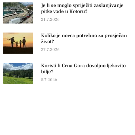
Je li se moglo spriječiti zaslanjivanje
pitke vode u Kotoru?
21.7.2026
Koliko je novca potrebno za prosječan
život?
27.7.2026
Koristi li Crna Gora dovoljno ljekovito
bilje?
8.7.2026