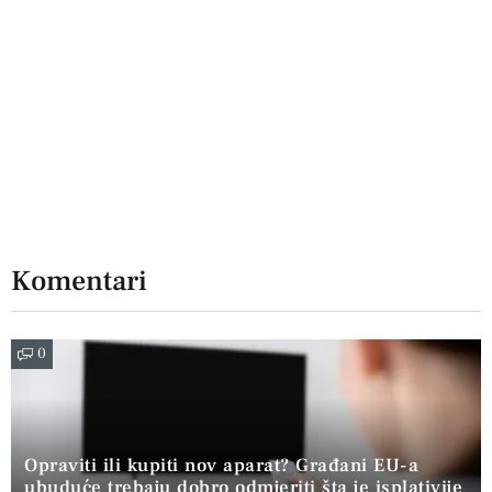
Komentari
0
Opraviti ili kupiti nov aparat? Građani EU-a
ubuduće trebaju dobro odmjeriti šta je isplativije