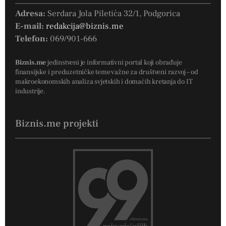
Adresa:
Serdara Jola Piletića 32/1, Podgorica
E-mail:
redakcija@biznis.me
Telefon:
069/901-666
Biznis.me
jedinstveni je informativni portal koji obrađuje
finansijske i preduzetničke teme važne za društveni razvoj – od
makroekonomskih analiza svjetskih i domaćih kretanja do IT
industrije.
Biznis.me projekti