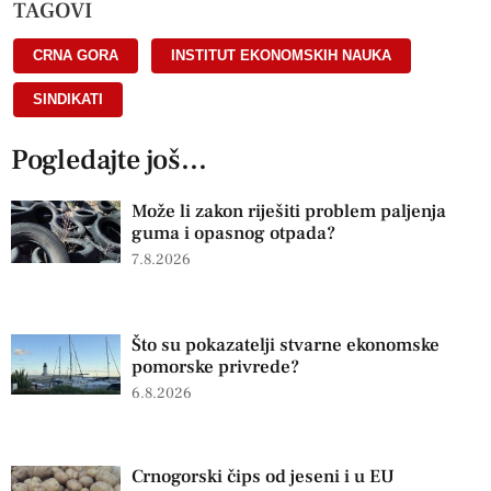
TAGOVI
CRNA GORA
,
INSTITUT EKONOMSKIH NAUKA
,
SINDIKATI
Pogledajte još...
Može li zakon riješiti problem paljenja
guma i opasnog otpada?
7.8.2026
Što su pokazatelji stvarne ekonomske
pomorske privrede?
6.8.2026
Crnogorski čips od jeseni i u EU