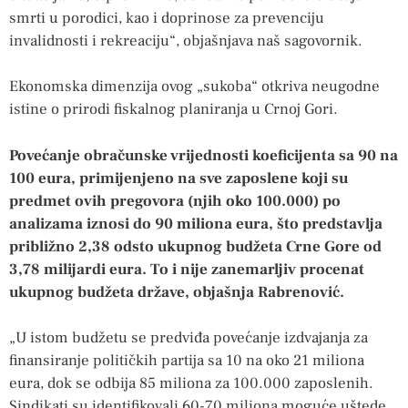
smrti u porodici, kao i doprinose za prevenciju
invalidnosti i rekreaciju“, objašnjava naš sagovornik.
Ekonomska dimenzija ovog „sukoba“ otkriva neugodne
istine o prirodi fiskalnog planiranja u Crnoj Gori.
Povećanje obračunske vrijednosti koeficijenta sa 90 na
100 eura, primijenjeno na sve zaposlene koji su
predmet ovih pregovora (njih oko 100.000) po
analizama iznosi do 90 miliona eura, što predstavlja
približno 2,38 odsto ukupnog budžeta Crne Gore od
3,78 milijardi eura. To i nije zanemarljiv procenat
ukupnog budžeta države, objašnja Rabrenović.
„U istom budžetu se predviđa povećanje izdvajanja za
finansiranje političkih partija sa 10 na oko 21 miliona
eura, dok se odbija 85 miliona za 100.000 zaposlenih.
Sindikati su identifikovali 60-70 miliona moguće uštede