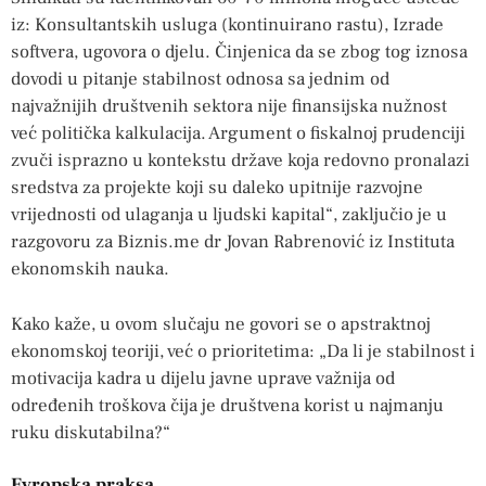
iz: Konsultantskih usluga (kontinuirano rastu), Izrade
softvera, ugovora o djelu. Činjenica da se zbog tog iznosa
dovodi u pitanje stabilnost odnosa sa jednim od
najvažnijih društvenih sektora nije finansijska nužnost
već politička kalkulacija. Argument o fiskalnoj prudenciji
zvuči isprazno u kontekstu države koja redovno pronalazi
sredstva za projekte koji su daleko upitnije razvojne
vrijednosti od ulaganja u ljudski kapital“, zaključio je u
razgovoru za Biznis.me dr Jovan Rabrenović iz Instituta
ekonomskih nauka.
Kako kaže, u ovom slučaju ne govori se o apstraktnoj
ekonomskoj teoriji, već o prioritetima: „Da li je stabilnost i
motivacija kadra u dijelu javne uprave važnija od
određenih troškova čija je društvena korist u najmanju
ruku diskutabilna?“
Evropska praksa