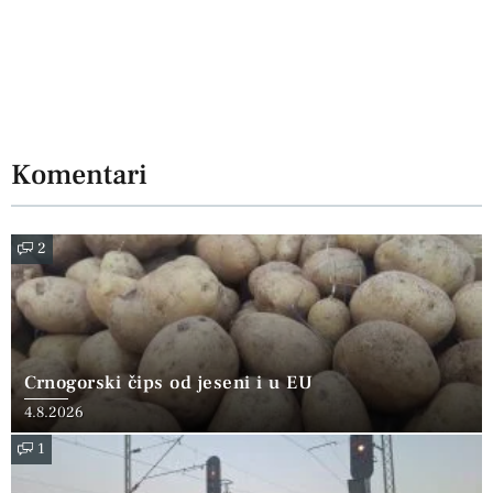
Komentari
2
Crnogorski čips od jeseni i u EU
4.8.2026
1