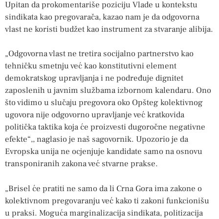
Upitan da prokomentariše poziciju Vlade u kontekstu
sindikata kao pregovarača, kazao nam je da odgovorna
vlast ne koristi budžet kao instrument za stvaranje alibija.
„Odgovorna vlast ne tretira socijalno partnerstvo kao
tehničku smetnju već kao konstitutivni element
demokratskog upravljanja i ne podređuje dignitet
zaposlenih u javnim službama izbornom kalendaru. Ono
što vidimo u slučaju pregovora oko Opšteg kolektivnog
ugovora nije odgovorno upravljanje već kratkovida
politička taktika koja će proizvesti dugoročne negativne
efekte“,, naglasio je naš sagovornik. Upozorio je da
Evropska unija ne ocjenjuje kandidate samo na osnovu
transponiranih zakona već stvarne prakse.
„Brisel će pratiti ne samo da li Crna Gora ima zakone o
kolektivnom pregovaranju već kako ti zakoni funkcionišu
u praksi. Moguća marginalizacija sindikata, politizacija