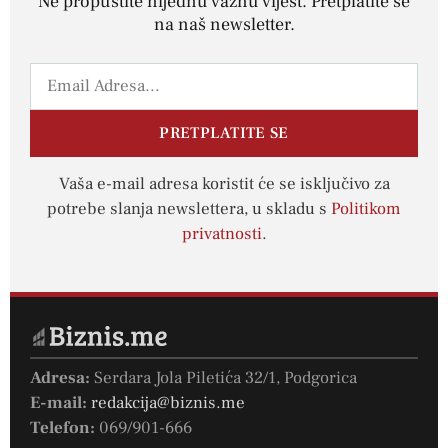
Ne propustite nijednu važnu vijest. Pretplatite se
na naš newsletter.
PRETPLATITE SE
Vaša e-mail adresa koristit će se isključivo za
potrebe slanja newslettera, u skladu s
Politikom
privatnosti
.
Adresa:
Serdara Jola Piletića 32/1, Podgorica
E-mail:
redakcija@biznis.me
Telefon:
069/901-666