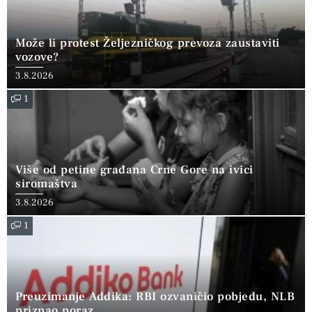
Može li protest Željezničkog prevoza zaustaviti
vozove?
3.8.2026
1
Više od petine građana Crne Gore na ivici
siromaštva
3.8.2026
1
Preuzimanje Addika: RBI ozvaničio pobjedu, NLB
priznao poraz