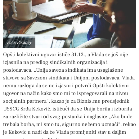
Foto: Pixabay
Opšti kolektivni ugovor ističe 31.12., a Vlada se još nije
izjasnila na predlog sindikalnih organizacija i
poslodavaca. „Unija saveza sindikata ima usaglašene
stavove sa Savezom sindikata i Unijom poslodavaca. Vlada
nema razloga da se ne izjasni i potvrdi Opšti kolektivni
ugovor na način kako smo mi to ispregovarali na nivou
socijalnih partnera“, kazao je za Biznis.me predsjednik
USSCG Srđa Keković, ističući da se Unija borila i izborila
za različite stvari od svog postanka i naglasio: „Ako bude
trebala borba, mi smo tu, sigurno nećemo uzmaći“, rekao
je Keković u nadi da će Vlada promijeniti stav u daljim