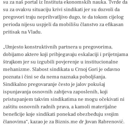
su za naš portal iz Instituta ekonomskih nauka. Tvrde da
su za ovakvu situaciju krivi sindikati jer su dozvoli da
pregovori traju neprihvatljivo dugo, te da tokom cijelog
perioda nijesu uspjeli da mobilišu članstvo za efikasan
pritisak na Vladu.
„Umjesto konstruktivnih partnera u pregovorima,
dobijamo aktere koji pribјegavaju eskalaciji i priјetnjama
štrajkom jer su izgubili povјerenje u institucionalne
mehanizme. Slabost sindikata u Crnoj Gori je odavno
poznata i čini se da nema naznaka poboljšanja.
Sindikalno pregovaranje često je jalov pokušaj
ispunjavanja osnovnih zahtjeva zaposlenih, koji
pristupanjem takvim sindikatima ne mogu očekivati ni
zaštitu osnovnih radnih prava, a kamoli materijalne
beneficije koje sindikati ponekad obezbeđuju svojim
članovima“, kazao je za Biznis.me dr Jovan Rabrenović.