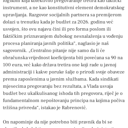
logikom koja kolektivno pregovaranje tretira kao taktički
instrument, a ne kao konstitutivni element demokratskog
upravljanja. Razgovor socijalnih partnera sa premijerom
dolazi u trenutku kada je budžet za 2026. godinu već
usvojen, što ovu najavu čini ili pro forma poslom ili
faktičkim priznavanjem dubokog nesnalaženja u vođenju
procesa planiranja javnih politika“, naglasio je naš
sagovornik. „Centralno pitanje nije samo da li će
obračunska vrijednost koeficijenta biti povećana sa 90 na
100 eura, već kako država tretira one koji rade u javnoj
administraciji i kakve poruke šalje o prirodi svoje obaveze
prema zaposlenima u javnim službama. Kada sindikati
mjesecima pregovaraju bez rezultata, a Vlada usvaja
budžet bez ukalkulisanog ishoda tih pregovora, riječ je o
fundamentalnom nepoštovanju principa na kojima počiva
tržišna privreda“, istakao je Rabrenović.
On napominje da nije potrebno biti pravnik da bi se