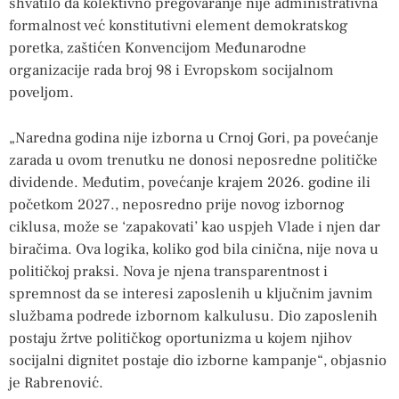
shvatilo da kolektivno pregovaranje nije administrativna
formalnost već konstitutivni element demokratskog
poretka, zaštićen Konvencijom Međunarodne
organizacije rada broj 98 i Evropskom socijalnom
poveljom.
„Naredna godina nije izborna u Crnoj Gori, pa povećanje
zarada u ovom trenutku ne donosi neposredne političke
dividende. Međutim, povećanje krajem 2026. godine ili
početkom 2027., neposredno prije novog izbornog
ciklusa, može se ‘zapakovati’ kao uspjeh Vlade i njen dar
biračima. Ova logika, koliko god bila cinična, nije nova u
političkoj praksi. Nova je njena transparentnost i
spremnost da se interesi zaposlenih u ključnim javnim
službama podrede izbornom kalkulusu. Dio zaposlenih
postaju žrtve političkog oportunizma u kojem njihov
socijalni dignitet postaje dio izborne kampanje“, objasnio
je Rabrenović.