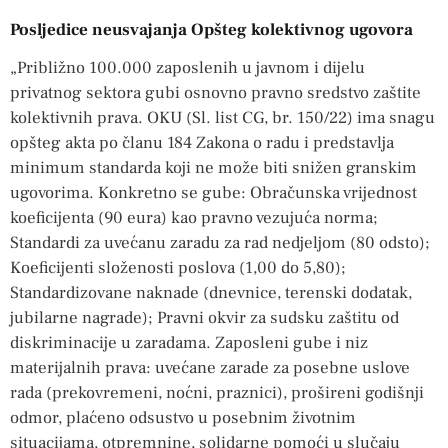
Posljedice neusvajanja Opšteg kolektivnog ugovora
„Približno 100.000 zaposlenih u javnom i dijelu
privatnog sektora gubi osnovno pravno sredstvo zaštite
kolektivnih prava. OKU (Sl. list CG, br. 150/22) ima snagu
opšteg akta po članu 184 Zakona o radu i predstavlja
minimum standarda koji ne može biti snižen granskim
ugovorima. Konkretno se gube: Obračunska vrijednost
koeficijenta (90 eura) kao pravno vezujuća norma;
Standardi za uvećanu zaradu za rad nedjeljom (80 odsto);
Koeficijenti složenosti poslova (1,00 do 5,80);
Standardizovane naknade (dnevnice, terenski dodatak,
jubilarne nagrade); Pravni okvir za sudsku zaštitu od
diskriminacije u zaradama. Zaposleni gube i niz
materijalnih prava: uvećane zarade za posebne uslove
rada (prekovremeni, noćni, praznici), prošireni godišnji
odmor, plaćeno odsustvo u posebnim životnim
situacijama, otpremnine, solidarne pomoći u slučaju