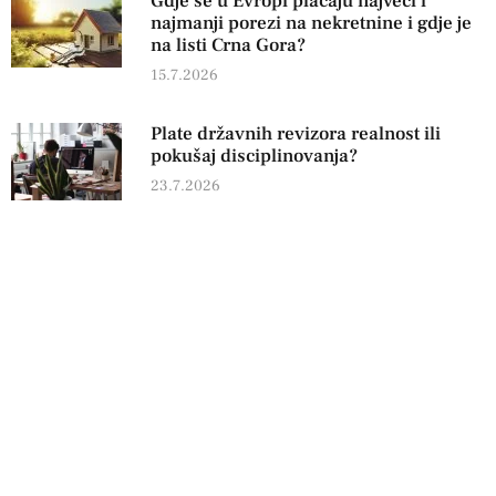
Gdje se u Evropi plaćaju najveći i
najmanji porezi na nekretnine i gdje je
na listi Crna Gora?
15.7.2026
Plate državnih revizora realnost ili
pokušaj disciplinovanja?
23.7.2026