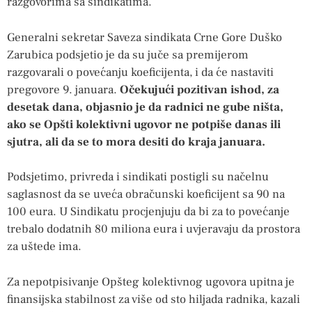
razgovorima sa sindikatima.
Generalni sekretar Saveza sindikata Crne Gore Duško
Zarubica podsjetio je da su juče sa premijerom
razgovarali o povećanju koeficijenta, i da će nastaviti
pregovore 9. januara.
Očekujući pozitivan ishod, za
desetak dana, objasnio je da radnici ne gube ništa,
ako se Opšti kolektivni ugovor ne potpiše danas ili
sjutra, ali da se to mora desiti do kraja januara.
Podsjetimo, privreda i sindikati postigli su načelnu
saglasnost da se uveća obračunski koeficijent sa 90 na
100 eura. U Sindikatu procjenjuju da bi za to povećanje
trebalo dodatnih 80 miliona eura i uvjeravaju da prostora
za uštede ima.
Za nepotpisivanje Opšteg kolektivnog ugovora upitna je
finansijska stabilnost za više od sto hiljada radnika, kazali