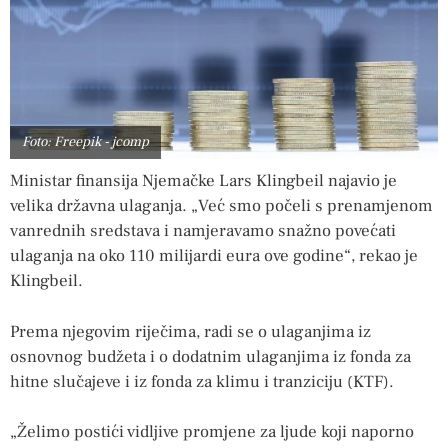
Foto: Freepik - jcomp
Ministar finansija Njemačke Lars Klingbeil najavio je
velika državna ulaganja. „Već smo počeli s prenamjenom
vanrednih sredstava i namjeravamo snažno povećati
ulaganja na oko 110 milijardi eura ove godine“, rekao je
Klingbeil.
Prema njegovim riječima, radi se o ulaganjima iz
osnovnog budžeta i o dodatnim ulaganjima iz fonda za
hitne slučajeve i iz fonda za klimu i tranziciju (KTF).
„Želimo postići vidljive promjene za ljude koji naporno