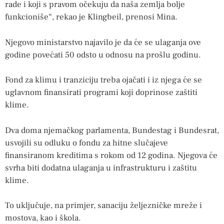
rade i koji s pravom očekuju da naša zemlja bolje
funkcioniše“, rekao je Klingbeil, prenosi Mina.
Njegovo ministarstvo najavilo je da će se ulaganja ove
godine povećati 50 odsto u odnosu na prošlu godinu.
Fond za klimu i tranziciju treba ojačati i iz njega će se
uglavnom finansirati programi koji doprinose zaštiti
klime.
Dva doma njemačkog parlamenta, Bundestag i Bundesrat,
usvojili su odluku o fondu za hitne slučajeve
finansiranom kreditima s rokom od 12 godina. Njegova će
svrha biti dodatna ulaganja u infrastrukturu i zaštitu
klime.
To uključuje, na primjer, sanaciju željezničke mreže i
mostova, kao i škola.