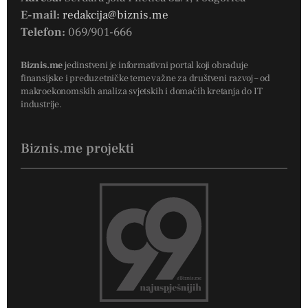
E-mail:
redakcija@biznis.me
Telefon:
069/901-666
Biznis.me
jedinstveni je informativni portal koji obrađuje
finansijske i preduzetničke teme važne za društveni razvoj – od
makroekonomskih analiza svjetskih i domaćih kretanja do IT
industrije.
Biznis.me projekti