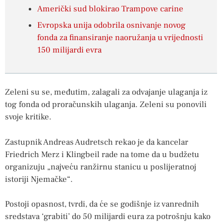
Američki sud blokirao Trampove carine
Evropska unija odobrila osnivanje novog
fonda za finansiranje naoružanja u vrijednosti
150 milijardi evra
Zeleni su se, međutim, zalagali za odvajanje ulaganja iz
tog fonda od proračunskih ulaganja. Zeleni su ponovili
svoje kritike.
Zastupnik Andreas Audretsch rekao je da kancelar
Friedrich Merz i Klingbeil rade na tome da u budžetu
organizuju „najveću ranžirnu stanicu u poslijeratnoj
istoriji Njemačke“.
Postoji opasnost, tvrdi, da će se godišnje iz vanrednih
sredstava ‘grabiti’ do 50 milijardi eura za potrošnju kako