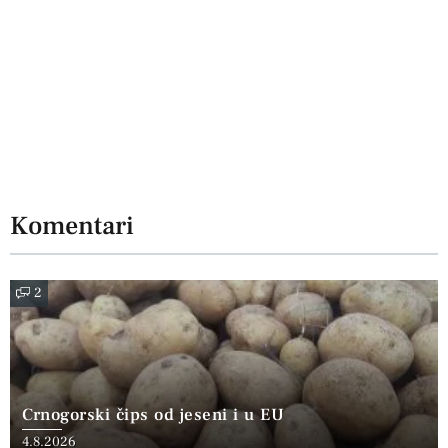
Komentari
2
Crnogorski čips od jeseni i u EU
4.8.2026