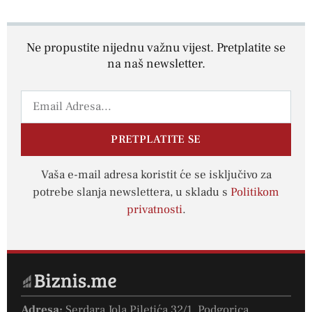
Ne propustite nijednu važnu vijest. Pretplatite se
na naš newsletter.
PRETPLATITE SE
Vaša e-mail adresa koristit će se isključivo za
potrebe slanja newslettera, u skladu s
Politikom
privatnosti
.
Adresa:
Serdara Jola Piletića 32/1, Podgorica