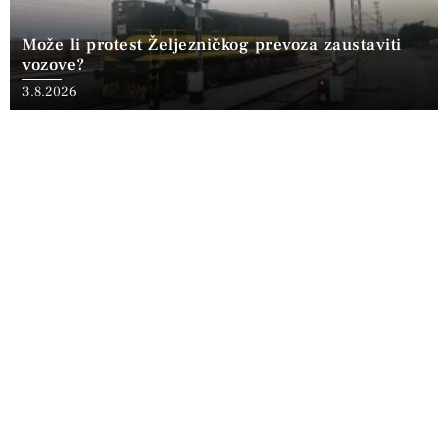
Može li protest Željezničkog prevoza zaustaviti
vozove?
3.8.2026