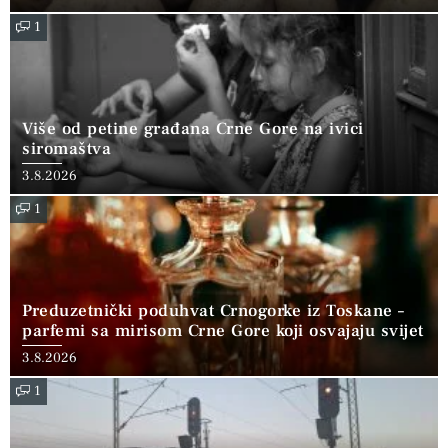
1
Više od petine građana Crne Gore na ivici
siromaštva
3.8.2026
1
Preduzetnički poduhvat Crnogorke iz Toskane –
parfemi sa mirisom Crne Gore koji osvajaju svijet
3.8.2026
1