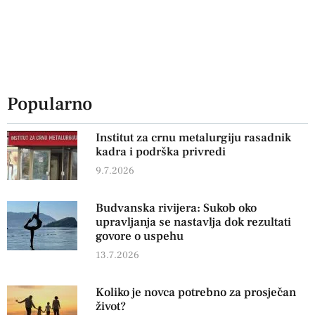
Popularno
Institut za crnu metalurgiju rasadnik
kadra i podrška privredi
9.7.2026
Budvanska rivijera: Sukob oko
upravljanja se nastavlja dok rezultati
govore o uspehu
13.7.2026
Koliko je novca potrebno za prosječan
život?