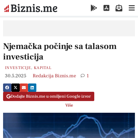
Njemačka počinje sa talasom
investicija
INVESTICIJE
,
KAPITAL
30.5.2025
Redakcija Biznis.me
1
Dodajte Biznis.me u omiljeni Google izvor
Više