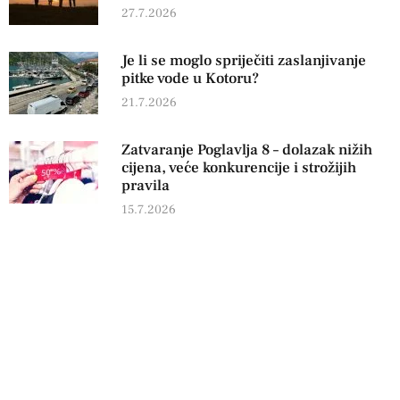
27.7.2026
Je li se moglo spriječiti zaslanjivanje
pitke vode u Kotoru?
21.7.2026
Zatvaranje Poglavlja 8 – dolazak nižih
cijena, veće konkurencije i strožijih
pravila
15.7.2026