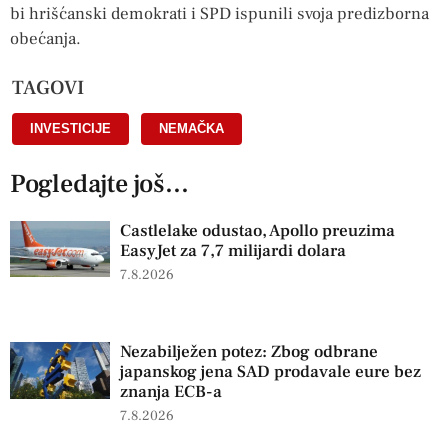
bi hrišćanski demokrati i SPD ispunili svoja predizborna
obećanja.
TAGOVI
INVESTICIJE
,
NEMAČKA
Pogledajte još...
Castlelake odustao, Apollo preuzima
EasyJet za 7,7 milijardi dolara
7.8.2026
Nezabilježen potez: Zbog odbrane
japanskog jena SAD prodavale eure bez
znanja ECB-a
7.8.2026