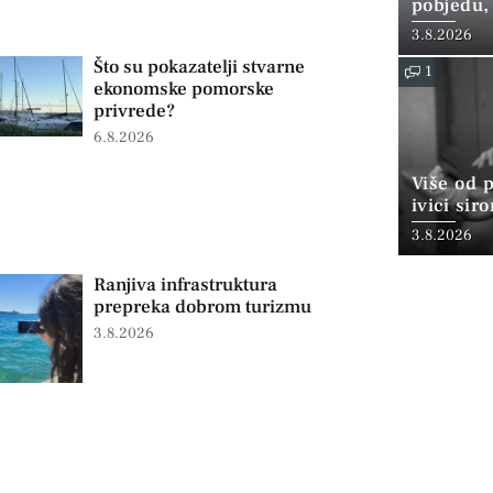
pobjedu,
3.8.2026
Što su pokazatelji stvarne
1
ekonomske pomorske
privrede?
6.8.2026
Više od 
ivici sir
3.8.2026
Ranjiva infrastruktura
prepreka dobrom turizmu
3.8.2026