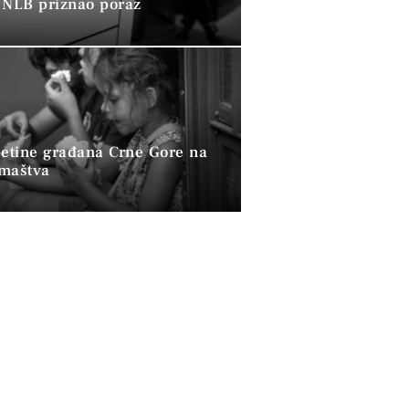
 NLB priznao poraz
petine građana Crne Gore na
omaštva