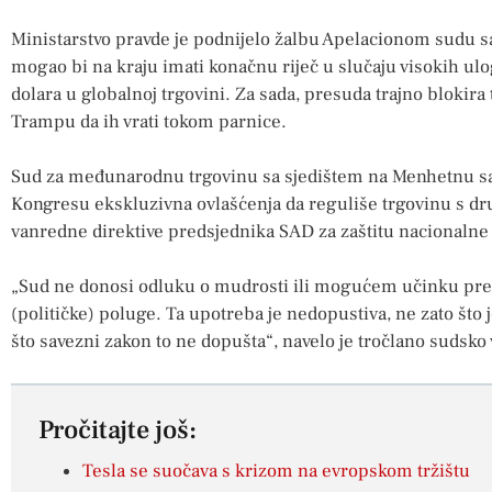
Ministarstvo pravde je podnijelo žalbu Apelacionom sudu
mogao bi na kraju imati konačnu riječ u slučaju visokih ulo
dolara u globalnoj trgovini. Za sada, presuda trajno blokira
Trampu da ih vrati tokom parnice.
Sud za međunarodnu trgovinu sa sjedištem na Menhetnu sao
Kongresu ekskluzivna ovlašćenja da reguliše trgovinu s d
vanredne direktive predsjednika SAD za zaštitu nacionalne
„Sud ne donosi odluku o mudrosti ili mogućem učinku pre
(političke) poluge. Ta upotreba je nedopustiva, ne zato što 
što savezni zakon to ne dopušta“, navelo je tročlano sudsko 
Pročitajte još:
Tesla se suočava s krizom na evropskom tržištu