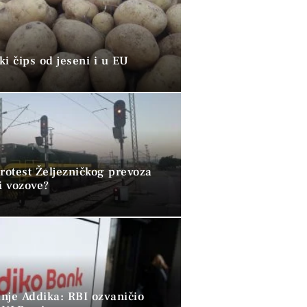
i čips od jeseni i u EU
rotest Željezničkog prevoza
i vozove?
nje Addika: RBI ozvaničio