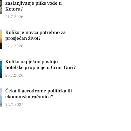
zaslanjivanje pitke vode u
Kotoru?
21.7.2026
Koliko je novca potrebno za
prosječan život?
27.7.2026
Koliko uspješno posluju
hotelske grupacije u Crnoj Gori?
25.7.2026
Čeka li aerodrome politička ili
ekonomska računica?
22.7.2026