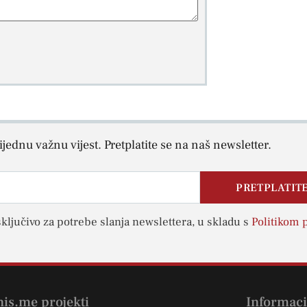
jednu važnu vijest. Pretplatite se na naš newsletter.
PRETPLATITE
sključivo za potrebe slanja newslettera, u skladu s
Politikom p
nis.me projekti
Informaci