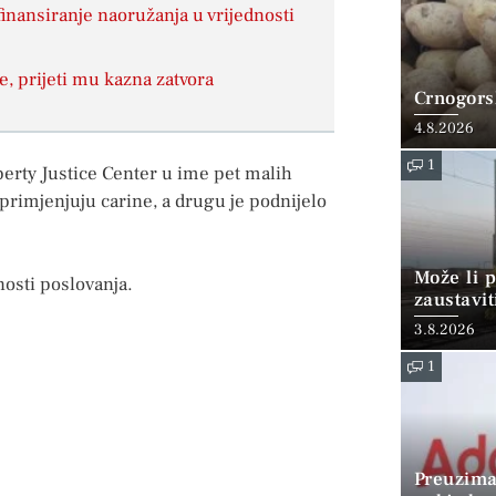
inansiranje naoružanja u vrijednosti
, prijeti mu kazna zatvora
Crnogorsk
4.8.2026
1
berty Justice Center u ime pet malih
primjenjuju carine, a drugu je podnijelo
Može li p
nosti poslovanja.
zaustavit
3.8.2026
1
Preuzima