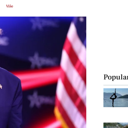
Više
Popula