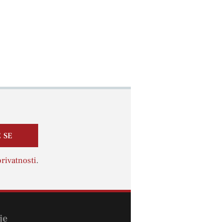
 SE
rivatnosti
.
je