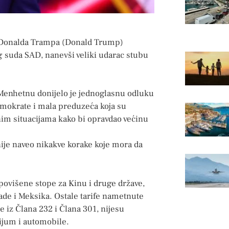
 Donalda Trampa (Donald Trump)
g suda SAD, nanevši veliki udarac stubu
 Menhetnu donijelo je jednoglasnu odluku
emokrate i mala preduzeća koja su
im situacijama kako bi opravdao većinu
 nije naveo nikakve korake koje mora da
ovišene stope za Kinu i druge države,
nade i Meksika. Ostale tarife nametnute
 iz Člana 232 i Člana 301, nijesu
ijum i automobile.