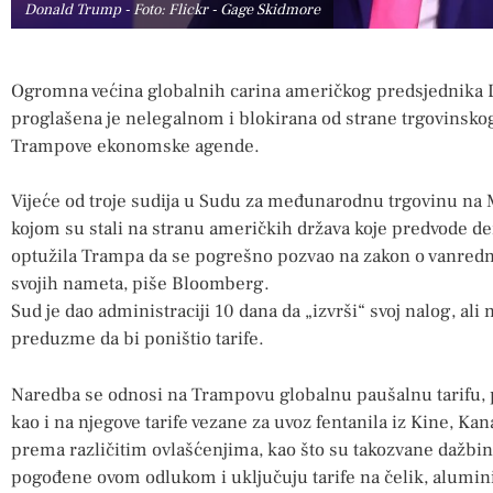
Donald Trump - Foto: Flickr - Gage Skidmore
Ogromna većina globalnih carina američkog predsjednika
proglašena je nelegalnom i blokirana od strane trgovinsko
Trampove ekonomske agende.
Vijeće od troje sudija u Sudu za međunarodnu trgovinu na
kojom su stali na stranu američkih država koje predvode d
optužila Trampa da se pogrešno pozvao na zakon o vanredn
svojih nameta, piše Bloomberg.
Sud je dao administraciji 10 dana da „izvrši“ svoj nalog, ali
preduzme da bi poništio tarife.
Naredba se odnosi na Trampovu globalnu paušalnu tarifu, p
kao i na njegove tarife vezane za uvoz fentanila iz Kine, Ka
prema različitim ovlašćenjima, kao što su takozvane dažbine
pogođene ovom odlukom i uključuju tarife na čelik, alumin