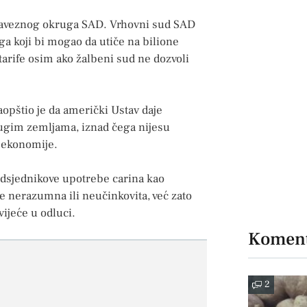
 saveznog okruga SAD. Vrhovni sud SAD
ga koji bi mogao da utiče na bilione
 tarife osim ako žalbeni sud ne dozvoli
pštio je da američki Ustav daje
rugim zemljama, iznad čega nijesu
 ekonomije.
dsjednikove upotrebe carina kao
je nerazumna ili neučinkovita, već zato
vijeće u odluci.
Koment
2