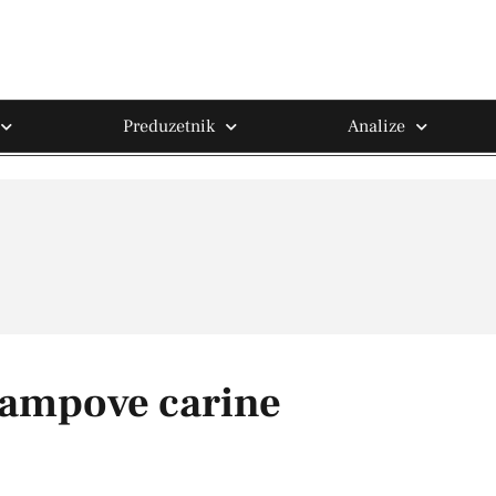
Preduzetnik
Analize
rampove carine