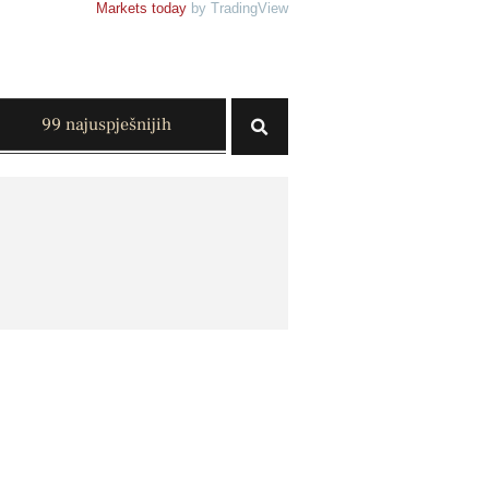
Markets today
by TradingView
99 najuspješnijih