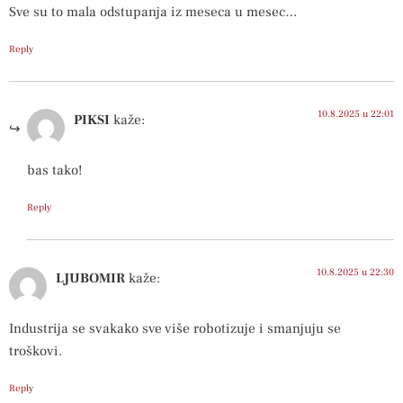
Sve su to mala odstupanja iz meseca u mesec…
Reply
10.8.2025 u 22:01
PIKSI
kaže:
bas tako!
Reply
10.8.2025 u 22:30
LJUBOMIR
kaže:
Industrija se svakako sve više robotizuje i smanjuju se
troškovi.
Reply