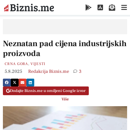
Neznatan pad cijena industrijskih
proizvoda
CRNA GORA
,
VIJESTI
5.8.2025
Redakcija Biznis.me
3
Dodajte Biznis.me u omiljeni Google izvor
Više