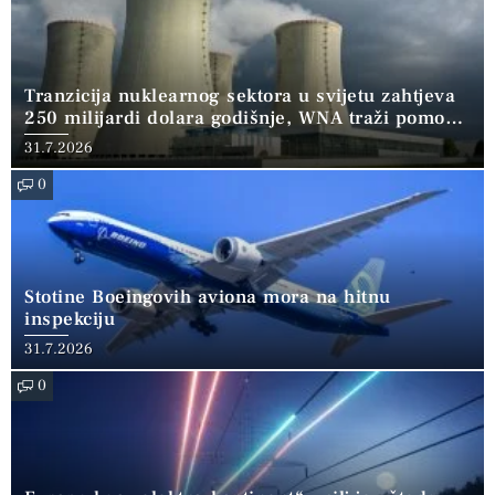
Tranzicija nuklearnog sektora u svijetu zahtjeva
250 milijardi dolara godišnje, WNA traži pomoć
banaka
31.7.2026
0
Stotine Boeingovih aviona mora na hitnu
inspekciju
31.7.2026
0