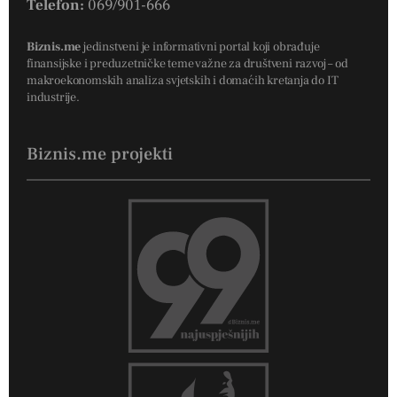
Telefon:
069/901-666
Biznis.me
jedinstveni je informativni portal koji obrađuje
finansijske i preduzetničke teme važne za društveni razvoj – od
makroekonomskih analiza svjetskih i domaćih kretanja do IT
industrije.
Biznis.me projekti