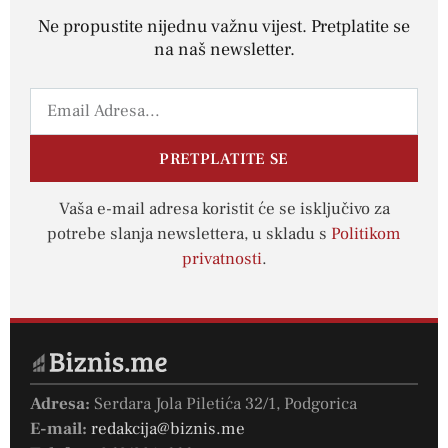
Ne propustite nijednu važnu vijest. Pretplatite se
na naš newsletter.
PRETPLATITE SE
Vaša e-mail adresa koristit će se isključivo za
potrebe slanja newslettera, u skladu s
Politikom
privatnosti
.
Adresa:
Serdara Jola Piletića 32/1, Podgorica
E-mail:
redakcija@biznis.me