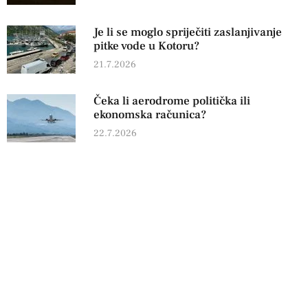
Je li se moglo spriječiti zaslanjivanje
pitke vode u Kotoru?
21.7.2026
Čeka li aerodrome politička ili
ekonomska računica?
22.7.2026