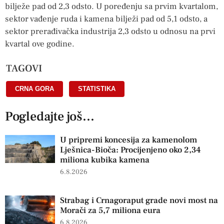
bilježe pad od 2,3 odsto. U poređenju sa prvim kvartalom,
sektor vađenje ruda i kamena bilježi pad od 5,1 odsto, a
sektor prerađivačka industrija 2,3 odsto u odnosu na prvi
kvartal ove godine.
TAGOVI
CRNA GORA
,
STATISTIKA
Pogledajte još...
U pripremi koncesija za kamenolom
Lješnica-Bioča: Procijenjeno oko 2,34
miliona kubika kamena
6.8.2026
Strabag i Crnagoraput grade novi most na
Morači za 5,7 miliona eura
6.8.2026