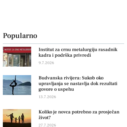
Popularno
Institut za crnu metalurgiju rasadnik
kadra i podrška privredi
9.7.2026
Budvanska rivijera: Sukob oko
upravljanja se nastavlja dok rezultati
govore o uspehu
13.7.2026
Koliko je novca potrebno za prosječan
život?
27.7.2026