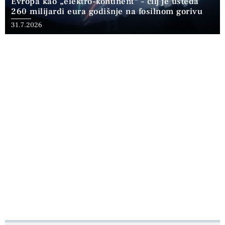
Evropa kao „elektro-kontinent“ – cilj je ušteda
260 milijardi eura godišnje na fosilnom gorivu
31.7.2026