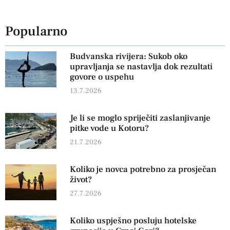
Popularno
Budvanska rivijera: Sukob oko
upravljanja se nastavlja dok rezultati
govore o uspehu
13.7.2026
Je li se moglo spriječiti zaslanjivanje
pitke vode u Kotoru?
21.7.2026
Koliko je novca potrebno za prosječan
život?
27.7.2026
Koliko uspješno posluju hotelske