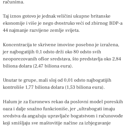
računima.
Taj iznos gotovo je jednak veličini ukupne britanske
ekonomije i više je nego dvostruko veći od zbirnog BDP-a
44 najmanje razvijene zemlje svijeta.
Koncentracija te skrivene imovine posebno je izražena,
jer najbogatijih 0,1 odsto drži oko 80 odsto svih
neoporezovanih ofšor sredstava, što predstavlja oko 2,84
biliona dolara (2,47 biliona eura).
Unutar te grupe, mali sloj od 0,01 odsto najbogatijih
kontroliše 1,77 biliona dolara (1,53 biliona eura).
Halum je za Euronews rekao da poslovni model poreskih
oaza i dalje snažno funkcioniše, jer „ultrabogati imaju
sredstva da angažuju upravljače bogatstvom i računovođe
koji smišljaju sve maštovitije načine za izbjegavanje