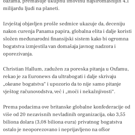
oazama, premašuje ukupnu imovinu najsiromašnijih 4,1
milijardu ljudi na planeti.
Izvještaj objavljen prošle sedmice ukazuje da, deceniju
nakon curenja Panama papira, globalna elita i dalje koristi
složen međunarodni finansijski sistem kako bi ogromna
bogatstva izmjestila van domašaja javnog nadzora i
oporezivanja.
Christian Hallum, zadužen za poreska pitanja u Oxfamu,
rekao je za Euronews da ultrabogati i dalje skrivaju
„okeane bogatstva“ i upozorio da to nije samo pitanje
vještog računovodstva, već i „moći i nekažnjivosti“.
Prema podacima ove britanske globalne konfederacije od
više od 20 nezavisnih nevladinih organizacija, oko 3,55
biliona dolara (3,08 biliona eura) privatnog bogatstva
ostalo je neoporezovano i neprijavljeno na ofšor