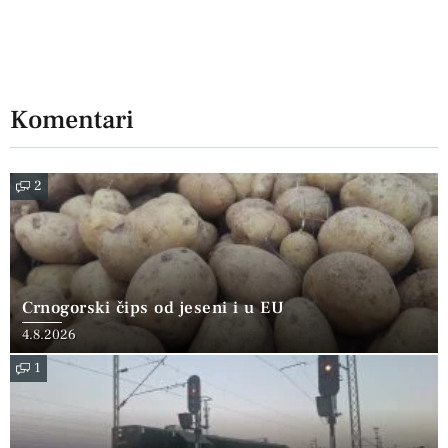
Komentari
2
Crnogorski čips od jeseni i u EU
4.8.2026
1