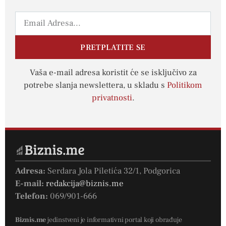
PRETPLATITE SE
Vaša e-mail adresa koristit će se isključivo za
potrebe slanja newslettera, u skladu s
Politikom
privatnosti
.
Adresa:
Serdara Jola Piletića 32/1, Podgorica
E-mail:
redakcija@biznis.me
Telefon:
069/901-666
Biznis.me
jedinstveni je informativni portal koji obrađuje