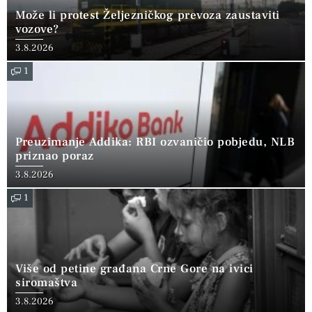
Može li protest Željezničkog prevoza zaustaviti
vozove?
3.8.2026
1
Preuzimanje Addika: RBI ozvaničio pobjedu, NLB
priznao poraz
3.8.2026
1
Više od petine građana Crne Gore na ivici
siromaštva
3.8.2026