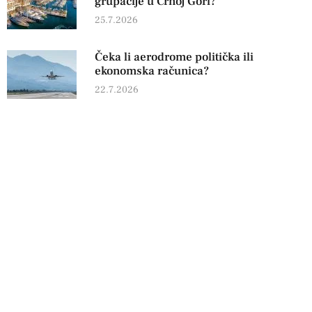
grupacije u Crnoj Gori?
25.7.2026
Čeka li aerodrome politička ili
ekonomska računica?
22.7.2026