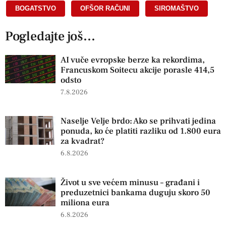
BOGATSTVO
,
OFŠOR RAČUNI
,
SIROMAŠTVO
Pogledajte još...
AI vuče evropske berze ka rekordima,
Francuskom Soitecu akcije porasle 414,5
odsto
7.8.2026
Naselje Velje brdo: Ako se prihvati jedina
ponuda, ko će platiti razliku od 1.800 eura
za kvadrat?
6.8.2026
Život u sve većem minusu – građani i
preduzetnici bankama duguju skoro 50
miliona eura
6.8.2026