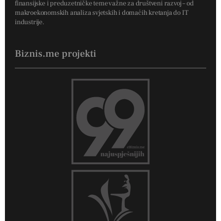
finansijske i preduzetničke teme važne za društveni razvoj – od
makroekonomskih analiza svjetskih i domaćih kretanja do IT
industrije.
Biznis.me projekti