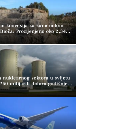
mi koncesija za kamenolom
Bioča: Procijenjeno oko 2,34
kubika kamena
a nuklearnog sektora u svijetu
250 milijardi dolara godišnje,
ži pomoć banaka