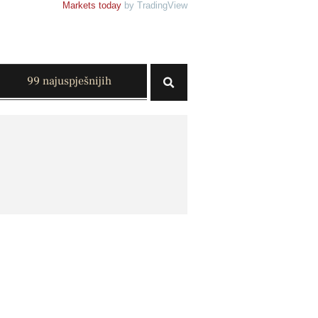
Markets today
by TradingView
99 najuspješnijih