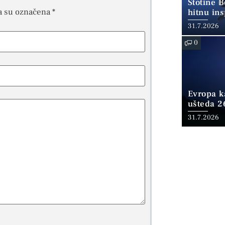
Stotine 
a su označena
*
hitnu ins
31.7.2026
0
Evropa ka
ušteda 2
fosilnom
31.7.2026