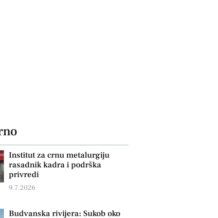
rno
Institut za crnu metalurgiju
rasadnik kadra i podrška
privredi
9.7.2026
Budvanska rivijera: Sukob oko