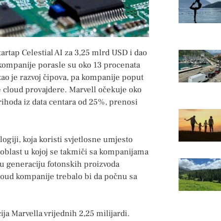
artap Celestial AI za 3,25 mlrd USD i dao
kompanije porasle su oko 13 procenata
ao je razvoj čipova, pa kompanije poput
e cloud provajdere. Marvell očekuje oko
prihoda iz data centara od 25%, prenosi
ogiji, koja koristi svjetlosne umjesto
 oblast u kojoj se takmiči sa kompanijama
u generaciju fotonskih proizvoda
 cloud kompanije trebalo bi da počnu sa
ija Marvella vrijednih 2,25 milijardi.