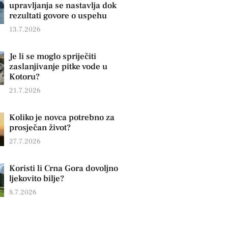
upravljanja se nastavlja dok
rezultati govore o uspehu
13.7.2026
Je li se moglo spriječiti
zaslanjivanje pitke vode u
Kotoru?
21.7.2026
Koliko je novca potrebno za
prosječan život?
27.7.2026
Koristi li Crna Gora dovoljno
ljekovito bilje?
8.7.2026