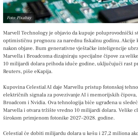
Foto: Pixabay
Marvell Technology je objavio da kupuje poluprovodnički st
optimističnu prognozu za narednu fiskalnu godinu. Akcije 
nakon objave. Bum generativne vještačke inteligencije ubrz
Marvella i Broadcoma dizajniraju specijalne čipove za velik
10 milijardi dolara prihoda iduće godine, uključujući rast 
Reuters, piše eKapija.
Kupovina Celestial AI daje Marvellu pristup fotonskoj tehnol
električnih signala za povezivanje AI i memorijskih čipova,
Broadcom i Nvidia. Ova tehnologija biće ugrađena u sledeć
Marvella i otvara tržište vredno 10 milijardi dolara. Velike
širokom primjenom fotonike 2027–2028. godine.
Celestial će dobiti milijardu dolara u kešu i 27,2 miliona akc