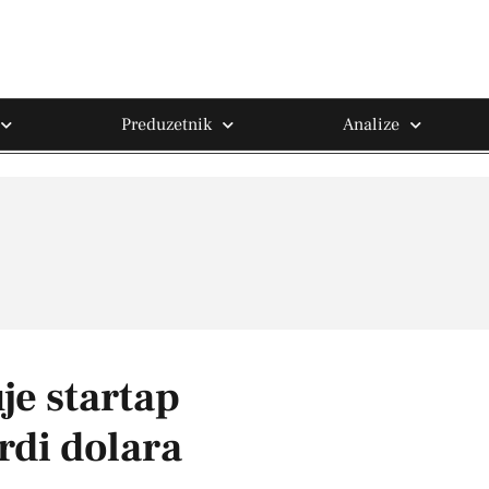
Preduzetnik
Analize
je startap
ardi dolara