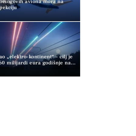
Boeingovih aviona mora na
pekciju
o „elektro-kontinent“ – cilj je
60 milijardi eura godišnje na
 gorivu