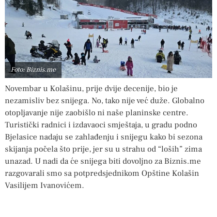
Foto: Biznis.me
Novembar u Kolašinu, prije dvije decenije, bio je
nezamisliv bez snijega. No, tako nije već duže. Globalno
otopljavanje nije zaobišlo ni naše planinske centre.
Turistički radnici i izdavaoci smještaja, u gradu podno
Bjelasice nadaju se zahlađenju i snijegu kako bi sezona
skijanja počela što prije, jer su u strahu od “loših” zima
unazad. U nadi da će snijega biti dovoljno za Biznis.me
razgovarali smo sa potpredsjednikom Opštine Kolašin
Vasilijem Ivanovićem.