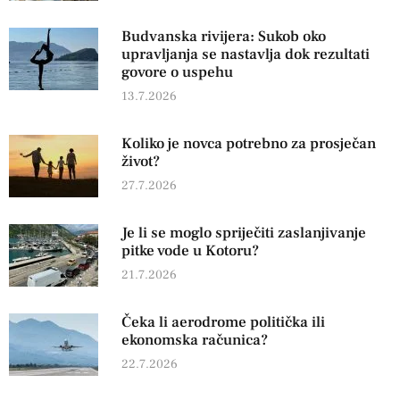
Budvanska rivijera: Sukob oko
upravljanja se nastavlja dok rezultati
govore o uspehu
13.7.2026
Koliko je novca potrebno za prosječan
život?
27.7.2026
Je li se moglo spriječiti zaslanjivanje
pitke vode u Kotoru?
21.7.2026
Čeka li aerodrome politička ili
ekonomska računica?
22.7.2026