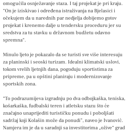
omogućila osnježavanje staza. I taj projekat je pri kraju.
“On je iziskivao i određena istraživanja na Bjelasici i
očekujem da u narednih par nedjelja dobijemo gotov
projekat i krenemo dalje u tendersku proceduru jer su
sredstva za tu stavku u državnom budžetu odavno
spremna“.
Minulo ljeto je pokazalo da se turisti sve više interesuju
za planinski i seoski turizam. Idealni klimatski uslovi,
tokom vrelih ljetnjih dana, pogoduju sportistima za
pripreme, pa u opštini planiraju i modernizovanje
sportskih zona.
“To podrazumijeva izgradnju po dva odbojkaška, teniska,
košarkaška, fudbalski teren i atletsku stazu što će
značajno unaprijediti turističku ponudu i poboljšati
sadržaj koji Kolašin može da ponudi”, naveo je Ivanović.
Namjera im je da u saradnji sa investitorima „ožive“ grad