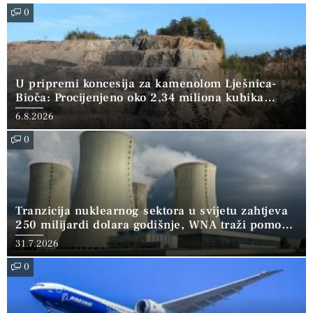
0
U pripremi koncesija za kamenolom Lješnica-
Bioča: Procijenjeno oko 2,34 miliona kubika
kamena
6.8.2026
0
Tranzicija nuklearnog sektora u svijetu zahtjeva
250 milijardi dolara godišnje, WNA traži pomoć
banaka
31.7.2026
0