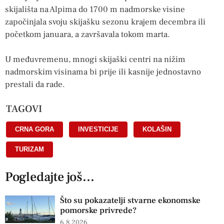
skijališta na Alpima do 1700 m nadmorske visine
započinjala svoju skijašku sezonu krajem decembra ili
početkom januara, a završavala tokom marta.
U međuvremenu, mnogi skijaški centri na nižim
nadmorskim visinama bi prije ili kasnije jednostavno
prestali da rade.
TAGOVI
CRNA GORA
,
INVESTICIJE
,
KOLAŠIN
,
TURIZAM
Pogledajte još...
Što su pokazatelji stvarne ekonomske
pomorske privrede?
6.8.2026