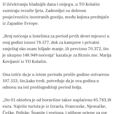
U iščekivanju hladnijih dana i snijegu, u TO Kolašin
sumiraju rezulte ljeta. Zadovoljni su dobrom
posjećenošću inostranih gostiju, među kojima prednjače
iz Zapadne Evrope.
„Broj noćenja u hotelima za period prvih devet mjeseci u
ovoj godini iznosi 78.577, dok za kampove i privatni
smještaj oko osam hiljade manje, ili precizno 70.372, što
je ukupno 148.949 noćenja“ kazala je za Biznis.me, Marija
Kovijanić iz TO Kolašin.
Ona ističe da je u istom periodu prošle godine ostvareno
107.553, što,kako tvrdi, potvrđuje da je ova godina u
odnosu na isti prošlogodišnji period bolja.
„Do 01.oktobra je od boravišne takse naplaćeno 85.783,18
eura. Najviše turista je iz Izraela, Francuske, Njemačke,
Češke, Poljske, Španije i regiona, i njihove ocjene za sve