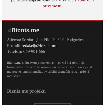
potrebe slanja newslettera, u skladu s
Politikom
privatnosti
.
Adresa:
Serdara Jola Piletića 32/1, Podgorica
E-mail:
redakcija@biznis.me
Telefon:
069/901-666
Biznis.me
jedinstveni je informativni portal koji obrađuje
finansijske i preduzetničke teme važne za društveni razvoj – od
makroekonomskih analiza svjetskih i domaćih kretanja do IT
industrije.
Biznis.me projekti