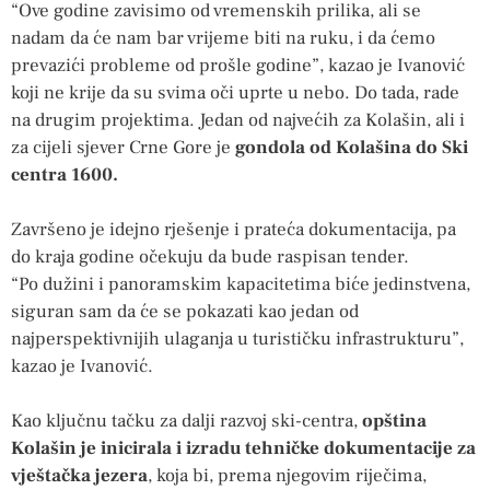
“Ove godine zavisimo od vremenskih prilika, ali se
nadam da će nam bar vrijeme biti na ruku, i da ćemo
prevazići probleme od prošle godine”, kazao je Ivanović
koji ne krije da su svima oči uprte u nebo. Do tada, rade
na drugim projektima. Jedan od najvećih za Kolašin, ali i
za cijeli sjever Crne Gore je
gondola od Kolašina do Ski
centra 1600.
Završeno je idejno rješenje i prateća dokumentacija, pa
do kraja godine očekuju da bude raspisan tender.
“Po dužini i panoramskim kapacitetima biće jedinstvena,
siguran sam da će se pokazati kao jedan od
najperspektivnijih ulaganja u turističku infrastrukturu”,
kazao je Ivanović.
Kao ključnu tačku za dalji razvoj ski-centra,
opština
Kolašin je inicirala i izradu tehničke dokumentacije za
vještačka jezera
, koja bi, prema njegovim riječima,