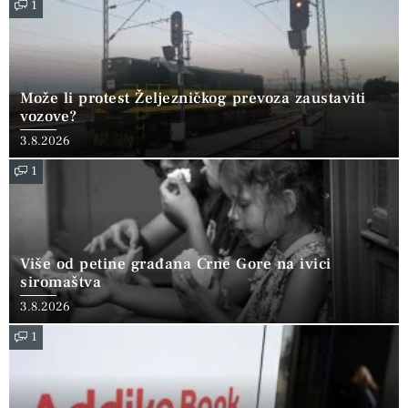
1
Može li protest Željezničkog prevoza zaustaviti
vozove?
3.8.2026
1
Više od petine građana Crne Gore na ivici
siromaštva
3.8.2026
1