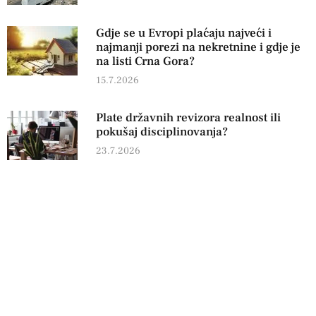
Gdje se u Evropi plaćaju najveći i
najmanji porezi na nekretnine i gdje je
na listi Crna Gora?
15.7.2026
Plate državnih revizora realnost ili
pokušaj disciplinovanja?
23.7.2026