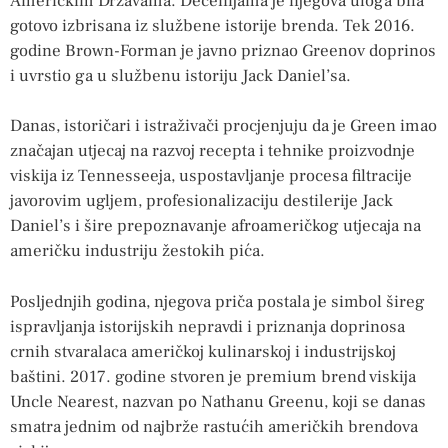
Američkim Državama. Decenijama je njegova uloga bila
gotovo izbrisana iz službene istorije brenda. Tek 2016.
godine Brown-Forman je javno priznao Greenov doprinos
i uvrstio ga u službenu istoriju Jack Daniel’sa.
Danas, istoričari i istraživači procjenjuju da je Green imao
značajan utjecaj na razvoj recepta i tehnike proizvodnje
viskija iz Tennesseeja, uspostavljanje procesa filtracije
javorovim ugljem, profesionalizaciju destilerije Jack
Daniel’s i šire prepoznavanje afroameričkog utjecaja na
američku industriju žestokih pića.
Posljednjih godina, njegova priča postala je simbol šireg
ispravljanja istorijskih nepravdi i priznanja doprinosa
crnih stvaralaca američkoj kulinarskoj i industrijskoj
baštini. 2017. godine stvoren je premium brend viskija
Uncle Nearest, nazvan po Nathanu Greenu, koji se danas
smatra jednim od najbrže rastućih američkih brendova