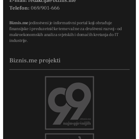
E-mail:
redakcija@biznis.me
Telefon:
069/901-666
Biznis.me
jedinstveni je informativni portal koji obrađuje
finansijske i preduzetničke teme važne za društveni razvoj – od
makroekonomskih analiza svjetskih i domaćih kretanja do IT
industrije.
Biznis.me projekti