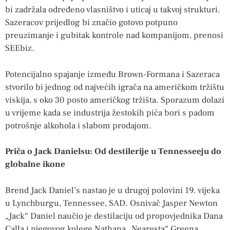
bi zadržala određeno vlasništvo i uticaj u takvoj strukturi.
Sazeracov prijedlog bi značio gotovo potpuno
preuzimanje i gubitak kontrole nad kompanijom, prenosi
SEEbiz.
Potencijalno spajanje između Brown-Formana i Sazeraca
stvorilo bi jednog od najvećih igrača na američkom tržištu
viskija, s oko 30 posto američkog tržišta. Sporazum dolazi
u vrijeme kada se industrija žestokih pića bori s padom
potrošnje alkohola i slabom prodajom.
Priča o Jack Danielsu: Od destilerije u Tennesseeju do
globalne ikone
Brend Jack Daniel’s nastao je u drugoj polovini 19. vijeka
u Lynchburgu, Tennessee, SAD. Osnivač Jasper Newton
„Jack“ Daniel naučio je destilaciju od propovjednika Dana
Calla i njegovog kolege Nathana „Nearesta“ Greena,