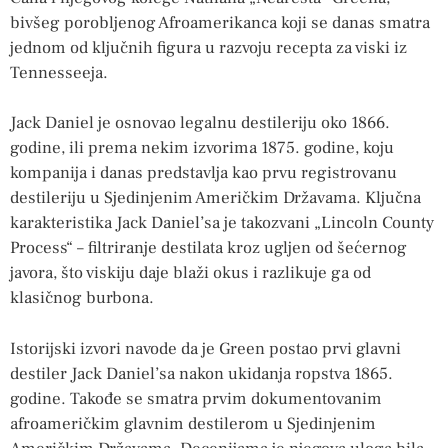
bivšeg porobljenog Afroamerikanca koji se danas smatra
jednom od ključnih figura u razvoju recepta za viski iz
Tennesseeja.
Jack Daniel je osnovao legalnu destileriju oko 1866.
godine, ili prema nekim izvorima 1875. godine, koju
kompanija i danas predstavlja kao prvu registrovanu
destileriju u Sjedinjenim Američkim Državama. Ključna
karakteristika Jack Daniel’sa je takozvani „Lincoln County
Process“ – filtriranje destilata kroz ugljen od šećernog
javora, što viskiju daje blaži okus i razlikuje ga od
klasičnog burbona.
Istorijski izvori navode da je Green postao prvi glavni
destiler Jack Daniel’sa nakon ukidanja ropstva 1865.
godine. Takođe se smatra prvim dokumentovanim
afroameričkim glavnim destilerom u Sjedinjenim