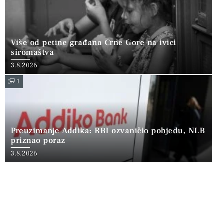
Više od petine građana Crne Gore na ivici
siromaštva
3.8.2026
1
Preuzimanje Addika: RBI ozvaničio pobjedu, NLB
priznao poraz
3.8.2026