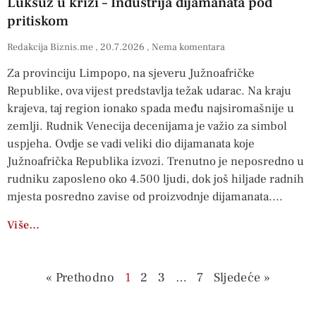
Luksuz u krizi – Industrija dijamanata pod
pritiskom
Redakcija Biznis.me
20.7.2026
Nema komentara
Za provinciju Limpopo, na sjeveru Južnoafričke
Republike, ova vijest predstavlja težak udarac. Na kraju
krajeva, taj region ionako spada među najsiromašnije u
zemlji. Rudnik Venecija decenijama je važio za simbol
uspjeha. Ovdje se vadi veliki dio dijamanata koje
Južnoafrička Republika izvozi. Trenutno je neposredno u
rudniku zaposleno oko 4.500 ljudi, dok još hiljade radnih
mjesta posredno zavise od proizvodnje dijamanata.
Više…
« Prethodno
1
2
3
…
7
Sljedeće »