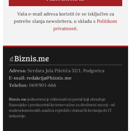
Vaša e-mail adresa koristit će se isključivo za
potrebe slanja newslettera, u skladu s
Politikom
privatnosti
.
Adresa:
Serdara Jola Piletića 32/1, Podgorica
E-mail:
redakcija@biznis.me
Telefon:
069/901-666
Biznis.me
jedinstveni je informativni portal koji obrađuje
finansijske i preduzetničke teme važne za društveni razvoj – od
makroekonomskih analiza svjetskih i domaćih kretanja do IT
industrije.