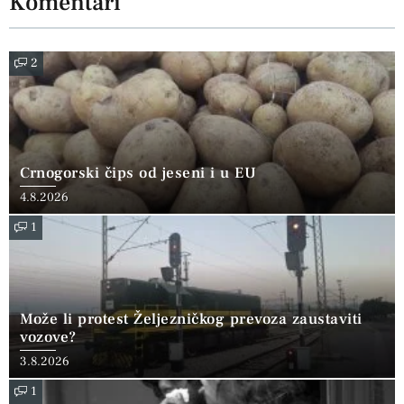
Komentari
2
Crnogorski čips od jeseni i u EU
4.8.2026
1
Može li protest Željezničkog prevoza zaustaviti
vozove?
3.8.2026
1