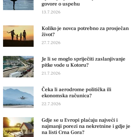
govore o uspehu
13.7.2026
Koliko je novca potrebno za prosječan
život?
27.7.2026
Je li se moglo spriječiti zaslanjivanje
pitke vode u Kotoru?
21.7.2026
Čeka li aerodrome politička ili
ekonomska računica?
22.7.2026
Gdje se u Evropi plaćaju najveći i
najmanji porezi na nekretnine i gdje je
na listi Crna Gora?