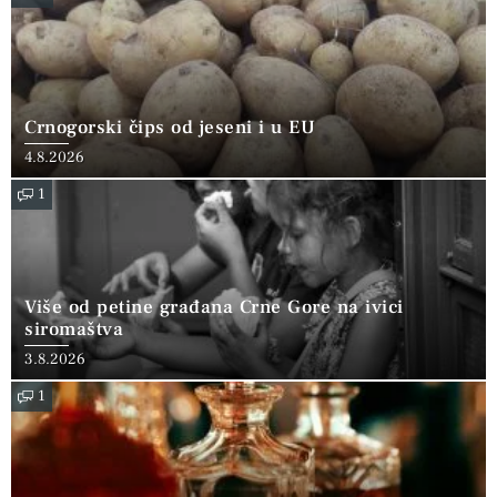
Crnogorski čips od jeseni i u EU
4.8.2026
1
Više od petine građana Crne Gore na ivici
siromaštva
3.8.2026
1