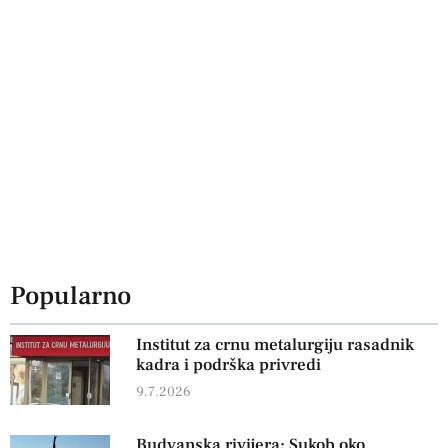
Popularno
Institut za crnu metalurgiju rasadnik
kadra i podrška privredi
9.7.2026
Budvanska rivijera: Sukob oko