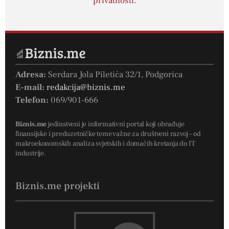
privatnosti
.
Adresa:
Serdara Jola Piletića 32/1, Podgorica
E-mail:
redakcija@biznis.me
Telefon:
069/901-666
Biznis.me
jedinstveni je informativni portal koji obrađuje
finansijske i preduzetničke teme važne za društveni razvoj – od
makroekonomskih analiza svjetskih i domaćih kretanja do IT
industrije.
Biznis.me projekti