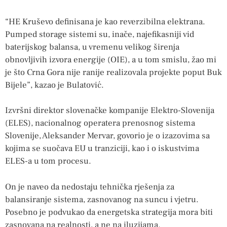
“HE Kruševo definisana je kao reverzibilna elektrana.
Pumped storage sistemi su, inače, najefikasniji vid
baterijskog balansa, u vremenu velikog širenja
obnovljivih izvora energije (OIE), a u tom smislu, žao mi
je što Crna Gora nije ranije realizovala projekte poput Buk
Bijele”, kazao je Bulatović.
Izvršni direktor slovenačke kompanije Elektro-Slovenija
(ELES), nacionalnog operatera prenosnog sistema
Slovenije, Aleksander Mervar, govorio je o izazovima sa
kojima se suočava EU u tranziciji, kao i o iskustvima
ELES-a u tom procesu.
On je naveo da nedostaju tehnička rješenja za
balansiranje sistema, zasnovanog na suncu i vjetru.
Posebno je podvukao da energetska strategija mora biti
zasnovana na realnosti, a ne na iluzijama.