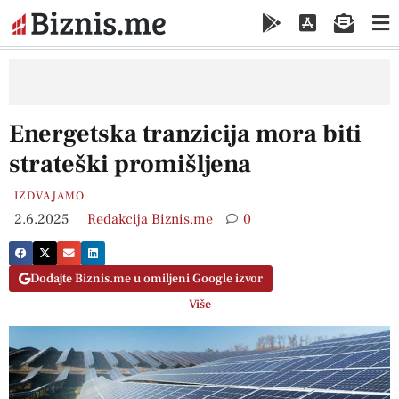
Energetska tranzicija mora biti
strateški promišljena
IZDVAJAMO
2.6.2025
Redakcija Biznis.me
0
Dodajte Biznis.me u omiljeni Google izvor
Više