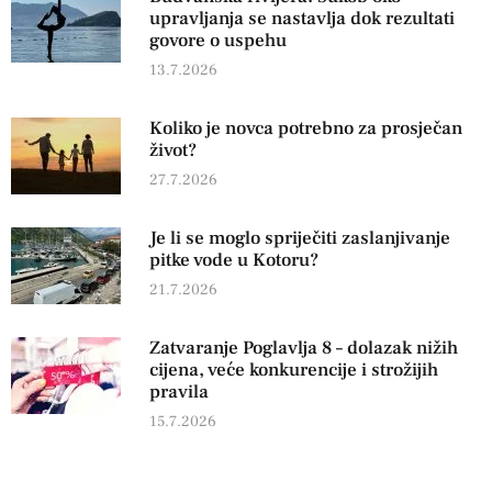
upravljanja se nastavlja dok rezultati
govore o uspehu
13.7.2026
Koliko je novca potrebno za prosječan
život?
27.7.2026
Je li se moglo spriječiti zaslanjivanje
pitke vode u Kotoru?
21.7.2026
Zatvaranje Poglavlja 8 – dolazak nižih
cijena, veće konkurencije i strožijih
pravila
15.7.2026