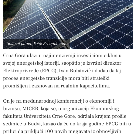
Solarni panel, Foto: Freepik.com
Crna Gora ulazi u najintenzivniji investicioni ciklus u
svojoj energetskoj istoriji, saopštio je izvršni direktor
Elektroprivrede (EPCG), Ivan Bulatović i dodao da taj
proces energetske tranzicije mora biti strateški
promišljen i zasnovan na realnim kapacitetima.
On je na međunarodnoj konferenciji o ekonomiji i
biznisu, MICEB, koja se, u organizaciji Ekonomskog
fakulteta Univerziteta Crne Gore, održala krajem prošle
sedmice u Budvi, kazao da će do kraja godine EPCG biti u
prilici da priključi 100 novih megavata iz obnovljivih