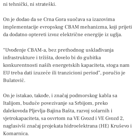
ni tehnički, ni strateški.
On je dodao da se Crna Gora suočava sa izazovima
implementacije evropskog CBAM mehanizma, koji prijeti
da dodatno optereti izvoz električne energije iz uglja.
“Uvođenje CBAM-a, bez prethodnog usklađivanja
infrastrukture i tržišta, dovelo bi do gubitka
konkurentnosti naših energetskih kapaciteta, stoga nam
EU treba dati izuzeće ili tranzicioni period”, poručio je
Bulatović.
On je istakao, takođe, i značaj podmorskog kabla sa
Italijom, buduće povezivanje sa Srbijom, preko
dalekovoda Pljevlja-Bajina Bašta, razvoj solarnih i
vjetrokapaciteta, sa osvrtom na VE Gvozd i VE Gvozd 2,
naglasivši značaj projekata hidroelektrana (HE) Kruševo i
Komarnica.