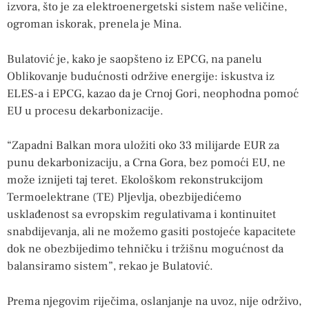
izvora, što je za elektroenergetski sistem naše veličine,
ogroman iskorak, prenela je Mina.
Bulatović je, kako je saopšteno iz EPCG, na panelu
Oblikovanje budućnosti održive energije: iskustva iz
ELES-a i EPCG, kazao da je Crnoj Gori, neophodna pomoć
EU u procesu dekarbonizacije.
“Zapadni Balkan mora uložiti oko 33 milijarde EUR za
punu dekarbonizaciju, a Crna Gora, bez pomoći EU, ne
može iznijeti taj teret. Ekološkom rekonstrukcijom
Termoelektrane (TE) Pljevlja, obezbijedićemo
usklađenost sa evropskim regulativama i kontinuitet
snabdijevanja, ali ne možemo gasiti postojeće kapacitete
dok ne obezbijedimo tehničku i tržišnu mogućnost da
balansiramo sistem”, rekao je Bulatović.
Prema njegovim riječima, oslanjanje na uvoz, nije održivo,