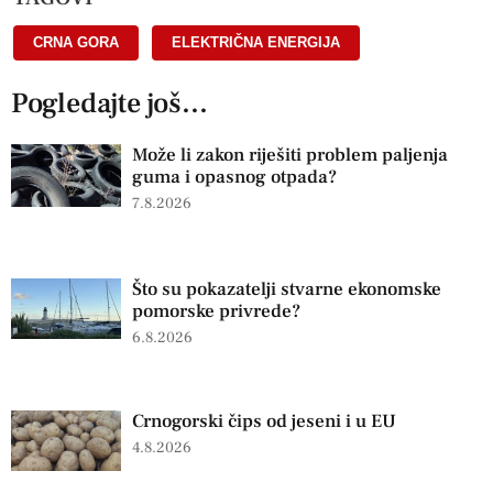
CRNA GORA
,
ELEKTRIČNA ENERGIJA
Pogledajte još...
Može li zakon riješiti problem paljenja
guma i opasnog otpada?
7.8.2026
Što su pokazatelji stvarne ekonomske
pomorske privrede?
6.8.2026
Crnogorski čips od jeseni i u EU
4.8.2026