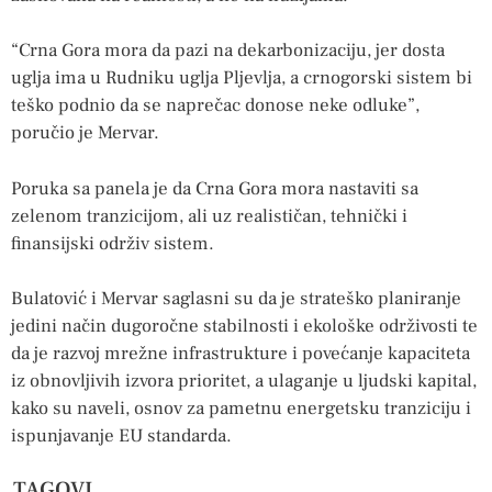
“Crna Gora mora da pazi na dekarbonizaciju, jer dosta
uglja ima u Rudniku uglja Pljevlja, a crnogorski sistem bi
teško podnio da se naprečac donose neke odluke”,
poručio je Mervar.
Poruka sa panela je da Crna Gora mora nastaviti sa
zelenom tranzicijom, ali uz realističan, tehnički i
finansijski održiv sistem.
Bulatović i Mervar saglasni su da je strateško planiranje
jedini način dugoročne stabilnosti i ekološke održivosti te
da je razvoj mrežne infrastrukture i povećanje kapaciteta
iz obnovljivih izvora prioritet, a ulaganje u ljudski kapital,
kako su naveli, osnov za pametnu energetsku tranziciju i
ispunjavanje EU standarda.
TAGOVI