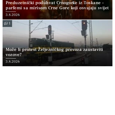
Preduzetnički poduhvat Crnogorke iz Toskane –
parfemi sa mirisom Crne Gore koji osvajaju svijet
3.8.2026
1
Može li protest Željezničkog prevoza zaustaviti
vozove?
3.8.2026