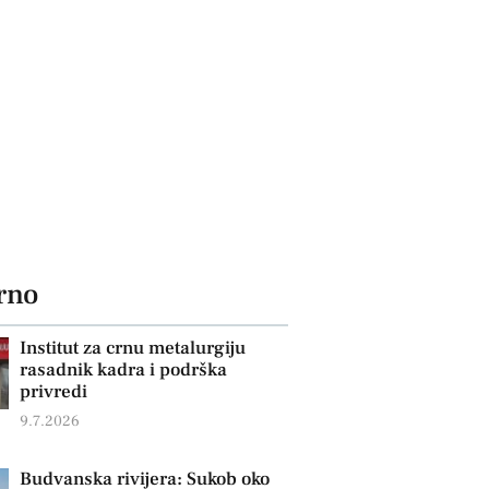
rno
Institut za crnu metalurgiju
rasadnik kadra i podrška
privredi
9.7.2026
Budvanska rivijera: Sukob oko