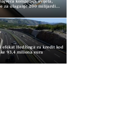
ajveća kompanija svijeta,
e za ulaganje 200 milijardi
 AI
i efekat Hedžinga za kredit kod
ke 93,4 miliona eura