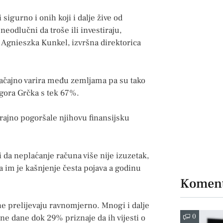
 sigurno i onih koji i dalje žive od
eodlučni da troše ili investiraju,
 Agnieszka Kunkel, izvršna direktorica
ačajno varira među zemljama pa su tako
ajgora Grčka s tek 67%.
rajno pogoršale njihovu finansijsku
da neplaćanje računa više nije izuzetak,
 im je kašnjenje česta pojava a godinu
Koment
e ne prelijevaju ravnomjerno. Mnogi i dalje
0
e dane dok 29% priznaje da ih vijesti o