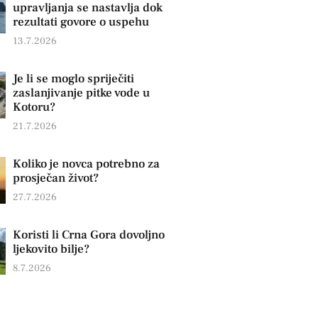
upravljanja se nastavlja dok
rezultati govore o uspehu
13.7.2026
Je li se moglo spriječiti
zaslanjivanje pitke vode u
Kotoru?
21.7.2026
Koliko je novca potrebno za
prosječan život?
27.7.2026
Koristi li Crna Gora dovoljno
ljekovito bilje?
8.7.2026