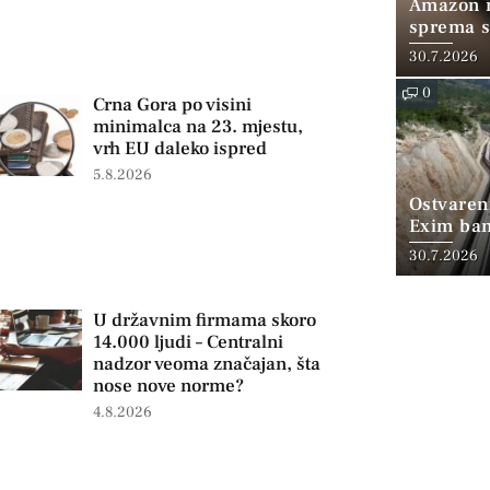
Amazon n
sprema s
dolara u
30.7.2026
0
Crna Gora po visini
minimalca na 23. mjestu,
vrh EU daleko ispred
5.8.2026
Ostvaren
Exim ban
30.7.2026
U državnim firmama skoro
14.000 ljudi – Centralni
nadzor veoma značajan, šta
nose nove norme?
4.8.2026