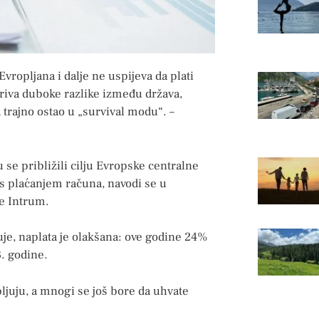
vropljana i dalje ne uspijeva da plati
kriva duboke razlike između država,
a trajno ostao u „survival modu“. –
 se približili cilju Evropske centralne
i s plaćanjem računa, navodi se u
e Intrum.
uje, naplata je olakšana: ove godine 24%
. godine.
juju, a mnogi se još bore da uhvate