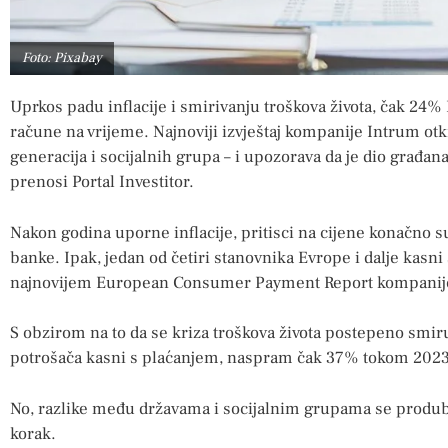
Foto: Pixabay
Uprkos padu inflacije i smirivanju troškova života, čak 24% E
račune na vrijeme. Najnoviji izvještaj kompanije Intrum ot
generacija i socijalnih grupa – i upozorava da je dio građan
prenosi Portal Investitor.
Nakon godina uporne inflacije, pritisci na cijene konačno su
banke. Ipak, jedan od četiri stanovnika Evrope i dalje kasn
najnovijem European Consumer Payment Report kompanij
S obzirom na to da se kriza troškova života postepeno smir
potrošača kasni s plaćanjem, naspram čak 37% tokom 2023
No, razlike među državama i socijalnim grupama se produbl
korak.