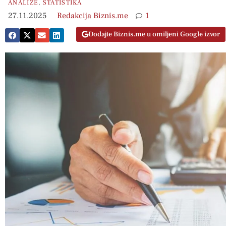
ANALIZE
,
STATISTIKA
27.11.2025
Redakcija Biznis.me
1
Dodajte Biznis.me u omiljeni Google izvor