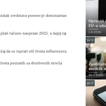
ostatak sredstava ponovo je dominantan
Opraviti 
EU-a ubu
šta je isp
5.8.2026
lati račune naspram 2025. u kojoj taj
0
šaj da se isprati stil života influensera.
 života poznatih sa društvenih mreža
Zaobilaže
modela n
30.7.2026
0