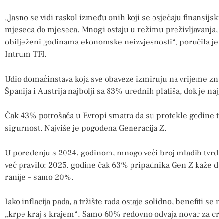
„Jasno se vidi raskol između onih koji se osjećaju finansijski
mjeseca do mjeseca. Mnogi ostaju u režimu preživljavanja, n
obilježeni godinama ekonomske neizvjesnosti“, poručila je
Intrum TFI.
Udio domaćinstava koja sve obaveze izmiruju na vrijeme zn
Španija i Austrija najbolji sa 83% urednih platiša, dok je n
Čak 43% potrošača u Evropi smatra da su protekle godine t
sigurnost. Najviše je pogođena Generacija Z.
U poređenju s 2024. godinom, mnogo veći broj mladih tvrdi 
već pravilo: 2025. godine čak 63% pripadnika Gen Z kaže da
ranije – samo 20%.
Iako inflacija pada, a tržište rada ostaje solidno, benefiti s
„krpe kraj s krajem“. Samo 60% redovno odvaja novac za crn