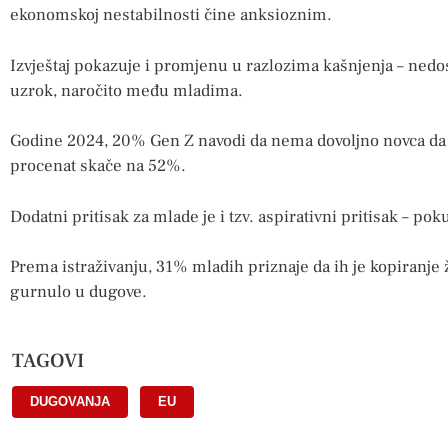
ekonomskoj nestabilnosti čine anksioznim.
Izvještaj pokazuje i promjenu u razlozima kašnjenja – ned
uzrok, naročito među mladima.
Godine 2024, 20% Gen Z navodi da nema dovoljno novca da p
procenat skače na 52%.
Dodatni pritisak za mlade je i tzv. aspirativni pritisak – poku
Prema istraživanju, 31% mladih priznaje da ih je kopiranje
gurnulo u dugove.
TAGOVI
DUGOVANJA
,
EU