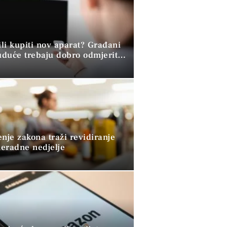
ili kupiti nov aparat? Građani
duće trebaju dobro odmjeriti
lativije
nje zakona traži revidiranje
eradne nedjelje