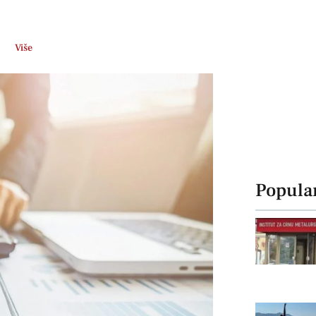
Više
Popula