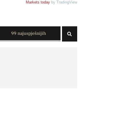
Markets today
by TradingView
99 najuspješnijih