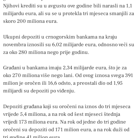
Njihovi krediti su u avgustu ove godine bili narasli na 1,1
milijardu eura, ali su se u protekla tri mjeseca smanjili za
skoro 200 miliona eura.
Ukupni depoziti u crnogorskim bankama na kraju
novembra iznosili su 6,02 milijarde eura, odnosno veći su
za oko 280 miliona nego prije godinu.
Građani u bankama imaju 2,34 milijarde eura, što je za
oko 270 miliona više nego lani. Od ovog iznosa svega 391
milion je oročen ili 16,6 odsto, a preostali dio od 1,95
milijardi su depoziti po viđenju.
Depoziti građana koji su oročeni na iznos do tri mjeseca
vrijede 5,4 miliona, a na rok od šest mjeseci štednja
vrijedi 173 miliona eura. Na rok od jedne do tri godine
oročeni su depoziti od 171 milion eura, a na rok duži od
tri godine 41 milion eura.