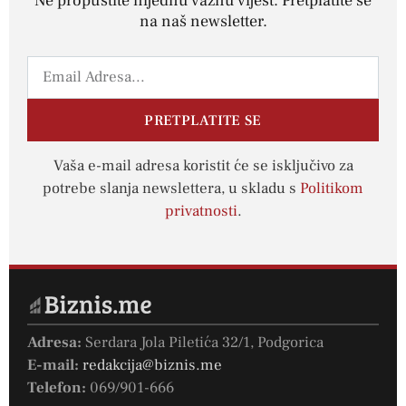
Ne propustite nijednu važnu vijest. Pretplatite se
na naš newsletter.
PRETPLATITE SE
Vaša e-mail adresa koristit će se isključivo za
potrebe slanja newslettera, u skladu s
Politikom
privatnosti
.
Adresa:
Serdara Jola Piletića 32/1, Podgorica
E-mail:
redakcija@biznis.me
Telefon:
069/901-666