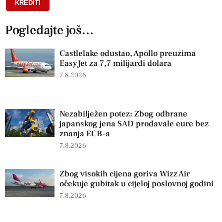
KREDITI
Pogledajte još...
Castlelake odustao, Apollo preuzima
EasyJet za 7,7 milijardi dolara
7.8.2026
Nezabilježen potez: Zbog odbrane
japanskog jena SAD prodavale eure bez
znanja ECB-a
7.8.2026
Zbog visokih cijena goriva Wizz Air
očekuje gubitak u cijeloj poslovnoj godini
7.8.2026