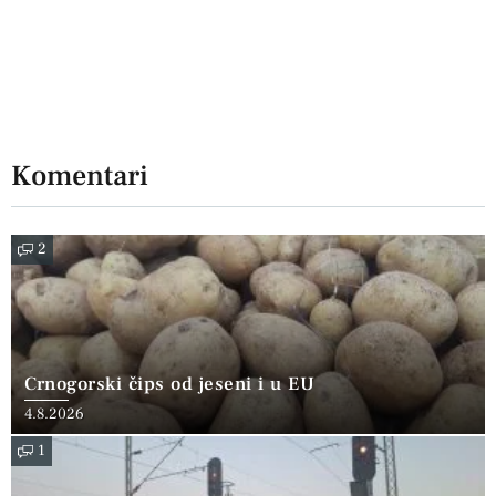
Komentari
2
Crnogorski čips od jeseni i u EU
4.8.2026
1