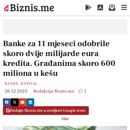
Banke za 11 mjeseci odobrile
skoro dvije milijarde eura
kredita. Građanima skoro 600
miliona u kešu
BANKE
,
KAPITAL
26.12.2025
Redakcija Biznis.me
1
Dodajte Biznis.me u omiljeni Google izvor
Više