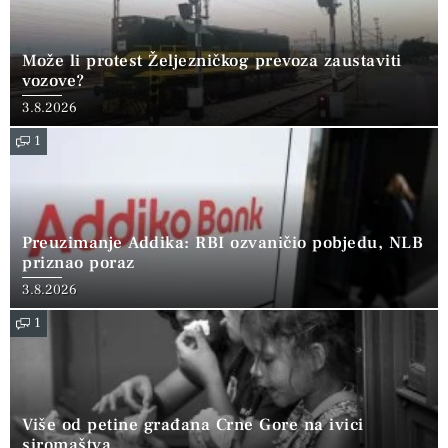
Može li protest Željezničkog prevoza zaustaviti
vozove?
3.8.2026
1
Preuzimanje Addika: RBI ozvaničio pobjedu, NLB
priznao poraz
3.8.2026
1
Više od petine građana Crne Gore na ivici
siromaštva