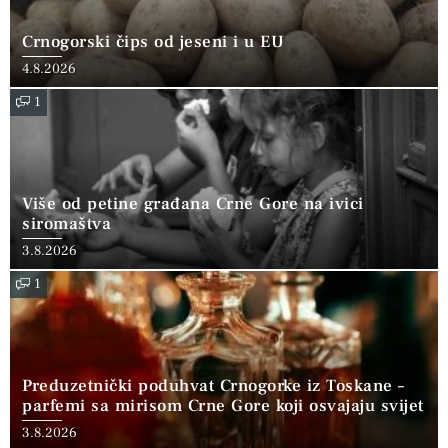
Crnogorski čips od jeseni i u EU
4.8.2026
1
Više od petine građana Crne Gore na ivici
siromaštva
3.8.2026
1
Preduzetnički poduhvat Crnogorke iz Toskane –
parfemi sa mirisom Crne Gore koji osvajaju svijet
3.8.2026