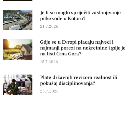
Je li se moglo spriječiti zaslanjivanje
pitke vode u Kotoru?
21.7.2026
Gdje se u Evropi plaćaju najveći i
najmanji porezi na nekretnine i gdje je
na listi Crna Gora?
15.7.2026
Plate državnih revizora realnost ili
pokušaj disciplinovanja?
23.7.2026