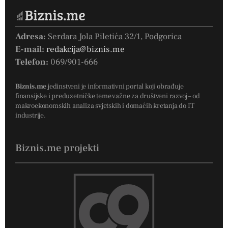
Adresa:
Serdara Jola Piletića 32/1, Podgorica
E-mail:
redakcija@biznis.me
Telefon:
069/901-666
Biznis.me
jedinstveni je informativni portal koji obrađuje
finansijske i preduzetničke teme važne za društveni razvoj – od
makroekonomskih analiza svjetskih i domaćih kretanja do IT
industrije.
Biznis.me projekti