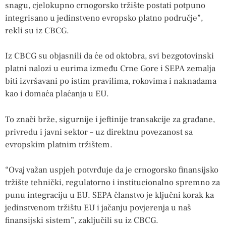
snagu, cjelokupno crnogorsko tržište postati potpuno
integrisano u jedinstveno evropsko platno područje”,
rekli su iz CBCG.
Iz CBCG su objasnili da će od oktobra, svi bezgotovinski
platni nalozi u eurima između Crne Gore i SEPA zemalja
biti izvršavani po istim pravilima, rokovima i naknadama
kao i domaća plaćanja u EU.
To znači brže, sigurnije i jeftinije transakcije za građane,
privredu i javni sektor – uz direktnu povezanost sa
evropskim platnim tržištem.
“Ovaj važan uspjeh potvrđuje da je crnogorsko finansijsko
tržište tehnički, regulatorno i institucionalno spremno za
punu integraciju u EU. SEPA članstvo je ključni korak ka
jedinstvenom tržištu EU i jačanju povjerenja u naš
finansijski sistem”, zaključili su iz CBCG.