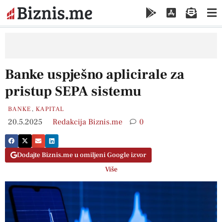
Banke uspješno aplicirale za
pristup SEPA sistemu
BANKE
,
KAPITAL
20.5.2025
Redakcija Biznis.me
0
Dodajte Biznis.me u omiljeni Google izvor
Više