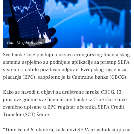
Foto: Unsplash.com
Sve banke koje posluju u okviru crnogorskog finansijskog
sistema uspješno su podnijele aplikacije za pristup SEPA
sistemu i dobile pozitivan odgovor Evropskog savjeta za
plaćanja (EPC), saopšteno je iz Centralne banke (CBCG).
Kako se navodi u objavi na društvene mreže CBCG, 13.
juna ove godine sve licencirane banke iz Crne Gore biće
zvanično upisane u EPC registar učesnika SEPA Credit
Transfer (SCT) šeme.
“Time će od 6. oktobra, kada novi SEPA pravilnik stupa na