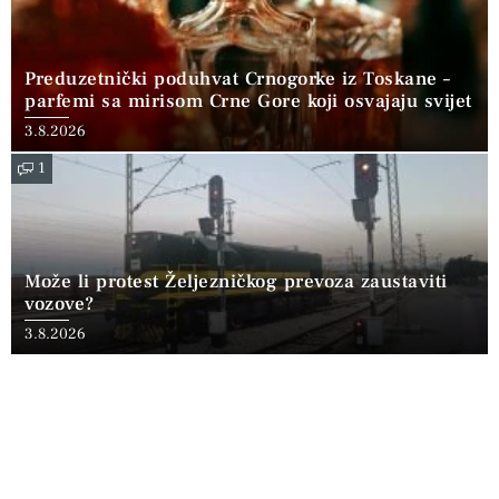
Preduzetnički poduhvat Crnogorke iz Toskane –
parfemi sa mirisom Crne Gore koji osvajaju svijet
3.8.2026
1
Može li protest Željezničkog prevoza zaustaviti
vozove?
3.8.2026