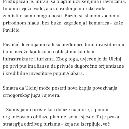
Pristupačan je, miran, sa blagim uzvišenjima i ravnicama.
Imamo svježu vodu, a uz dovođenje morske vode –
zamislite samo mogućnosti. Bazen sa slanom vodom u
prirodnom hladu, bez buke, zagađenja i komaraca – kaže
Pavličić.
Pavličić decenijama radi sa međunarodnim investitorima
i ima mrežu kontakata u oblastima kapitala,
infrastrukture i turizma. Zbog toga, uvjeren je da Ulcinj
po prvi put ima šansu da privuče dugoročno orijentisane
i kredibilne investitore poput Alabara.
Smatra da Ulcinj može postati nova kapija povezivanja
crnogorskog juga i sjevera.
– Zamišljamo turiste koji dolaze na more, a potom
organizovano obilaze planine, sela i sjever. To je prava
strategija održivog turizma – koja ne iscrpljuje, već