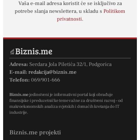
Vaša e-mail adresa koristit će se isključivo za
potrebe slanja newslettera, u skladu s
Politikom
privatnosti
.
Adresa:
Serdara Jola Piletića 32/1, Podgorica
E-mail:
redakcija@biznis.me
Telefon:
069/901-666
Biznis.me
jedinstveni je informativni portal koji obrađuje
finansijske i preduzetničke teme važne za društveni razvoj – od
makroekonomskih analiza svjetskih i domaćih kretanja do IT
industrije.
Biznis.me projekti