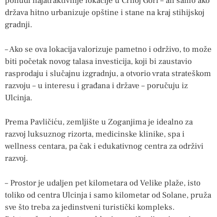
ponudi najatraktivnije lokacije u Crnoj Gori – ali samo ako
država hitno urbanizuje opštine i stane na kraj stihijskoj
gradnji.
– Ako se ova lokacija valorizuje pametno i održivo, to može
biti početak novog talasa investicija, koji bi zaustavio
rasprodaju i slučajnu izgradnju, a otvorio vrata strateškom
razvoju – u interesu i građana i države – poručuju iz
Ulcinja.
Prema Pavličiću, zemljište u Zoganjima je idealno za
razvoj luksuznog rizorta, medicinske klinike, spa i
wellness centara, pa čak i edukativnog centra za održivi
razvoj.
– Prostor je udaljen pet kilometara od Velike plaže, isto
toliko od centra Ulcinja i samo kilometar od Solane, pruža
sve što treba za jedinstveni turistički kompleks.