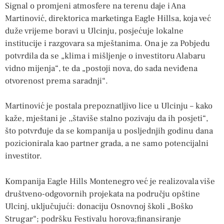
Signal o promjeni atmosfere na terenu daje i Ana
Martinović, direktorica marketinga Eagle Hillsa, koja već
duže vrijeme boravi u Ulcinju, posjećuje lokalne
institucije i razgovara sa mještanima. Ona je za Pobjedu
potvrdila da se „klima i mišljenje o investitoru Alabaru
vidno mijenja“, te da „postoji nova, do sada neviđena
otvorenost prema saradnji“.
Martinović je postala prepoznatljivo lice u Ulcinju – kako
kaže, mještani je ,,štaviše stalno pozivaju da ih posjeti“,
što potvrđuje da se kompanija u posljednjih godinu dana
pozicionirala kao partner grada, a ne samo potencijalni
investitor.
Kompanija Eagle Hills Montenegro već je realizovala više
društveno-odgovornih projekata na području opštine
Ulcinj, uključujući: donaciju Osnovnoj školi „Boško
Strugar“; podršku Festivalu horova;finansiranje