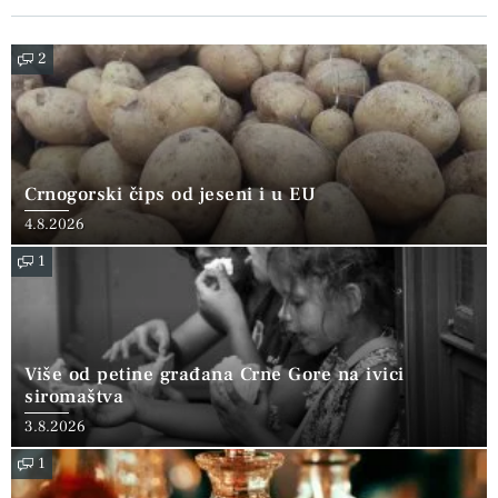
2
Crnogorski čips od jeseni i u EU
4.8.2026
1
Više od petine građana Crne Gore na ivici
siromaštva
3.8.2026
1