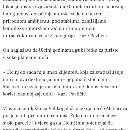
lokaciji postoji svježa voda na 70 metara dubine, a postoji
i mogućnost dovođenja morske vode do bazena. U
prirodnom ambijentu, pod stablima, zamišljamo
kompleks s morskom vodom i kompletnom
infrastrukturom visoke kategorije – kaže Pavličić.
On naglašava da Ulcinj godinama gubi bitku za turiste
visoke platežne moći.
– Ulcinj do sada nije imao klijentelu koja zaista zaslužuje
ono što ova destinacija nudi – ljepotu, čistoću, mir.
Masovni turizam je narušio imidž i ne donosi stvarnu
korist lokalnoj zajednici – kaže Pavličić.
Vlasnici zemljišta na Velikoj plaži očekuju da će Alabarova
posjeta biti prelomni trenutak. Žele da mu predstave
svoje parcele i uvjere ga da Ulcinj ima potencijal da