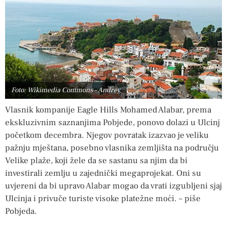
Foto: Wikimedia Commons - Andrey
Vlasnik kompanije Eagle Hills Mohamed Alabar, prema
ekskluzivnim saznanjima Pobjede, ponovo dolazi u Ulcinj
početkom decembra. Njegov povratak izazvao je veliku
pažnju mještana, posebno vlasnika zemljišta na području
Velike plaže, koji žele da se sastanu sa njim da bi
investirali zemlju u zajednički megaprojekat. Oni su
uvjereni da bi upravo Alabar mogao da vrati izgubljeni sjaj
Ulcinja i privuče turiste visoke platežne moći. – piše
Pobjeda.