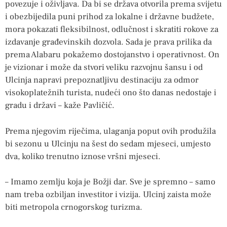
povezuje i oživljava. Da bi se država otvorila prema svijetu
i obezbijedila puni prihod za lokalne i državne budžete,
mora pokazati fleksibilnost, odlučnost i skratiti rokove za
izdavanje građevinskih dozvola. Sada je prava prilika da
prema Alabaru pokažemo dostojanstvo i operativnost. On
je vizionar i može da stvori veliku razvojnu šansu i od
Ulcinja napravi prepoznatljivu destinaciju za odmor
visokoplatežnih turista, nudeći ono što danas nedostaje i
gradu i državi – kaže Pavličić.
Prema njegovim riječima, ulaganja poput ovih produžila
bi sezonu u Ulcinju na šest do sedam mjeseci, umjesto
dva, koliko trenutno iznose vršni mjeseci.
– Imamo zemlju koja je Božji dar. Sve je spremno – samo
nam treba ozbiljan investitor i vizija. Ulcinj zaista može
biti metropola crnogorskog turizma.