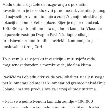
Među onima koji žele da razgovaraju s poznatim
investitorom je i ekskluzivni punomoćnik vlasnika jednog
od najvećih privatnih imanja u zoni Zoganji – atraktivnoj
lokaciji nadomak Velike plaže. Riječ je o parceli od čak
100.000 kvadratnih metara u jednom komadu. Vlasnika
te parcele zastupa Dragan Pavličić, dugogodišnji
predstavnik renomiranih američkih kompanija koje su
poslovale u Crnoj Gori.
To je zemlja za svjetsku investiciju – mir, svježa voda,
mogućnost dovođenja morske vode, idealna klima.
Pavličić za Pobjedu otkriva da ovaj lokalitet, udaljen svega
pet kilometara od mora i kilometar od granice nekadašnje
Solane, ima sve preduslove za razvoj elitnog turizma.
– Radi se o jedinstvenom komadu zemlje – 100.000
kvadrata u jednom komadu, s jednim vlasnikom. Na toj