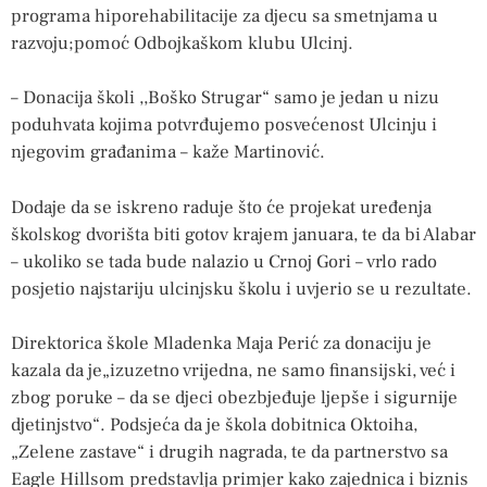
programa hiporehabilitacije za djecu sa smetnjama u
razvoju;pomoć Odbojkaškom klubu Ulcinj.
– Donacija školi ,,Boško Strugar“ samo je jedan u nizu
poduhvata kojima potvrđujemo posvećenost Ulcinju i
njegovim građanima – kaže Martinović.
Dodaje da se iskreno raduje što će projekat uređenja
školskog dvorišta biti gotov krajem januara, te da bi Alabar
– ukoliko se tada bude nalazio u Crnoj Gori – vrlo rado
posjetio najstariju ulcinjsku školu i uvjerio se u rezultate.
Direktorica škole Mladenka Maja Perić za donaciju je
kazala da je„izuzetno vrijedna, ne samo finansijski, već i
zbog poruke – da se djeci obezbjeđuje ljepše i sigurnije
djetinjstvo“. Podsjeća da je škola dobitnica Oktoiha,
„Zelene zastave“ i drugih nagrada, te da partnerstvo sa
Eagle Hillsom predstavlja primjer kako zajednica i biznis