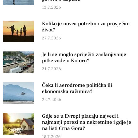
13.7.2026
Koliko je novca potrebno za prosječan
život?
27.7.2026
Je li se moglo spriječiti zaslanjivanje
pitke vode u Kotoru?
21.7.2026
Čeka li aerodrome politička ili
ekonomska računica?
22.7.2026
Gdje se u Evropi plaćaju najveći i
najmanji porezi na nekretnine i gdje je
na listi Crna Gora?
15.7.2026