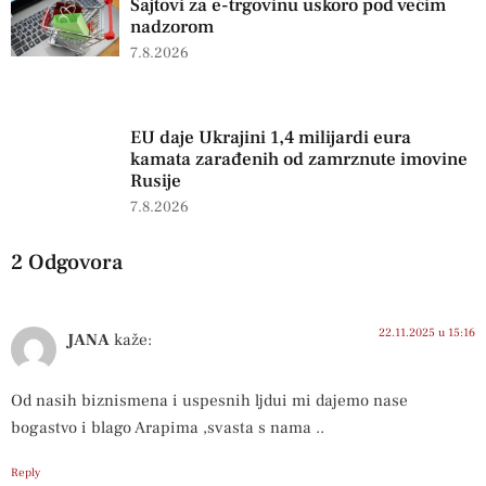
Sajtovi za e-trgovinu uskoro pod većim
nadzorom
7.8.2026
EU daje Ukrajini 1,4 milijardi eura
kamata zarađenih od zamrznute imovine
Rusije
7.8.2026
2 Odgovora
22.11.2025 u 15:16
JANA
kaže:
Od nasih biznismena i uspesnih ljdui mi dajemo nase
bogastvo i blago Arapima ,svasta s nama ..
Reply