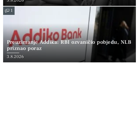
3.8.2026
1
Preuzimanje Addika: RBI ozvaničio pobjedu, NLB
priznao poraz
3.8.2026