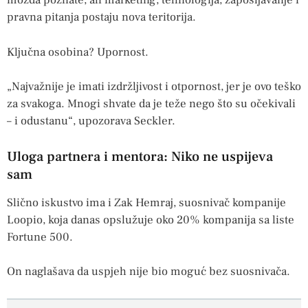
možda poznate, ali marketing, tehnologija, zapošljavanje i
pravna pitanja postaju nova teritorija.
Ključna osobina? Upornost.
„Najvažnije je imati izdržljivost i otpornost, jer je ovo teško
za svakoga. Mnogi shvate da je teže nego što su očekivali
– i odustanu“, upozorava Seckler.
Uloga partnera i mentora: Niko ne uspijeva
sam
Slično iskustvo ima i Zak Hemraj, suosnivač kompanije
Loopio, koja danas opslužuje oko 20% kompanija sa liste
Fortune 500.
On naglašava da uspjeh nije bio moguć bez suosnivača.