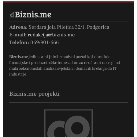
Adresa:
Serdara Jola Piletića 32/1, Podgorica
E-mail:
redakcija@biznis.me
Telefon:
069/901-666
Biznis.me
jedinstveni je informativni portal koji obrađuje
finansijske i preduzetničke teme važne za društveni razvoj – od
makroekonomskih analiza svjetskih i domaćih kretanja do IT
industrije.
Biznis.me projekti