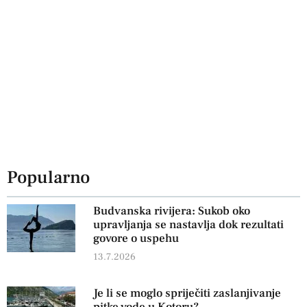
Popularno
Budvanska rivijera: Sukob oko
upravljanja se nastavlja dok rezultati
govore o uspehu
13.7.2026
Je li se moglo spriječiti zaslanjivanje
pitke vode u Kotoru?