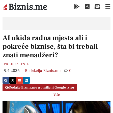
AI ukida radna mjesta ali i
pokreće biznise, šta bi trebali
znati menadžeri?
PREDUZETNIK
9.4.2026
Redakcija Biznis.me
0
Dodajte Biznis.me u omiljeni Google izvor
Više