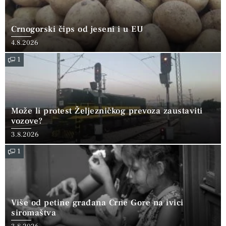
Crnogorski čips od jeseni i u EU
4.8.2026
1
Može li protest Željezničkog prevoza zaustaviti
vozove?
3.8.2026
1
Više od petine građana Crne Gore na ivici
siromaštva