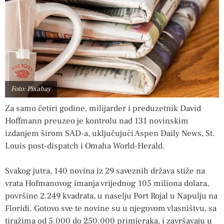
Foto: Pixabay
Za samo četiri godine, milijarder i preduzetnik David
Hoffmann preuzeo je kontrolu nad 131 novinskim
izdanjem širom SAD-a, uključujući Aspen Daily News, St.
Louis post-dispatch i Omaha World-Herald.
Svakog jutra, 140 novina iz 29 saveznih država stiže na
vrata Hofmanovog imanja vrijednog 105 miliona dolara,
površine 2.249 kvadrata, u naselju Port Rojal u Napulju na
Floridi. Gotovo sve te novine su u njegovom vlasništvu, sa
tiražima od 5.000 do 250.000 primjeraka, i završavaju u