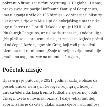
pokrenuo firmu za izvršni regruting DHR global. Danas,
preko svoje grupacije Hoffmann Family of Companies,
ima ulaganja u više od 125 biznisa – od vinarija u Misuriju
i krstarenja rijekom Misisipi do hokejaškog tima iz niže
lige u Esteru na Floridi. Takođe kupuje i NHL klub
Pittsburgh Penguins, uz uslov da transakciju odobri liga.
„Ne plaši se da preuzme rizik, jer zna kako izgleda početi
ni od čega“, kaže njegov sin Greg, koji vodi porodični
biznis sa nekretninama. „Svoje temeljne vrijednosti nije
gradio na uspjehu, već na onome u šta vjeruje.“
Početak misije
Upravo ga je putovanje 2021. godine, kada je otišao da
posjeti unuke Henryja i Georgea, koji igraju hokej, i
unuku Adelaidu, koja trenira fudbal, na sjevernoj obali
Čikaga, uvelo u novinski biznis. I dalje veliki ljubitelj
sporta, želio je da čita o utakmicama djece i vidi njihove