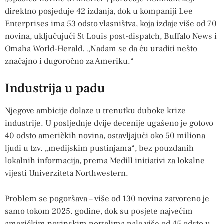
direktno posjeduje 42 izdanja, dok u kompaniji Lee
Enterprises ima 53 odsto vlasništva, koja izdaje više od 70
novina, uključujući St Louis post-dispatch, Buffalo News i
Omaha World-Herald. „Nadam se da ću uraditi nešto
značajno i dugoročno za Ameriku.“
Industrija u padu
Njegove ambicije dolaze u trenutku duboke krize
industrije. U posljednje dvije decenije ugašeno je gotovo
40 odsto američkih novina, ostavljajući oko 50 miliona
ljudi u tzv. „medijskim pustinjama“, bez pouzdanih
lokalnih informacija, prema Medill initiativi za lokalne
vijesti Univerziteta Northwestern.
Problem se pogoršava – više od 130 novina zatvoreno je
samo tokom 2025. godine, dok su posjete najvećim
američkim novinskim portalima pale više od 45 odsto u