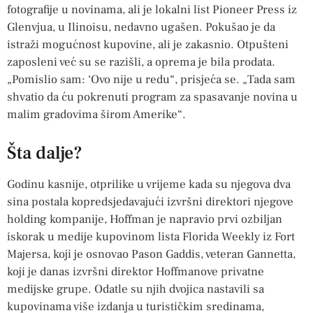
fotografije u novinama, ali je lokalni list Pioneer Press iz
Glenvjua, u Ilinoisu, nedavno ugašen. Pokušao je da
istraži mogućnost kupovine, ali je zakasnio. Otpušteni
zaposleni već su se razišli, a oprema je bila prodata.
„Pomislio sam: ‘Ovo nije u redu“, prisjeća se. „Tada sam
shvatio da ću pokrenuti program za spasavanje novina u
malim gradovima širom Amerike“.
Šta dalje?
Godinu kasnije, otprilike u vrijeme kada su njegova dva
sina postala kopredsjedavajući izvršni direktori njegove
holding kompanije, Hoffman je napravio prvi ozbiljan
iskorak u medije kupovinom lista Florida Weekly iz Fort
Majersa, koji je osnovao Pason Gaddis, veteran Gannetta,
koji je danas izvršni direktor Hoffmanove privatne
medijske grupe. Odatle su njih dvojica nastavili sa
kupovinama više izdanja u turističkim sredinama,