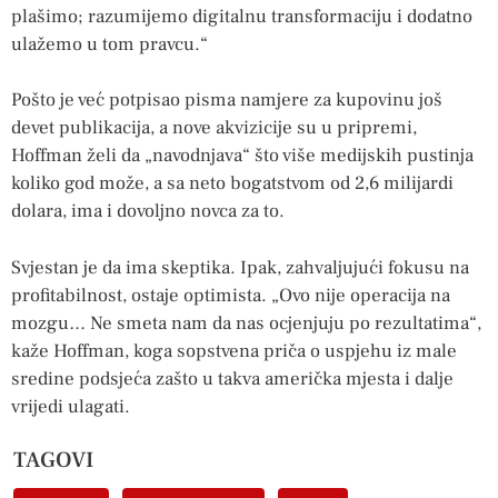
plašimo; razumijemo digitalnu transformaciju i dodatno
ulažemo u tom pravcu.“
Pošto je već potpisao pisma namjere za kupovinu još
devet publikacija, a nove akvizicije su u pripremi,
Hoffman želi da „navodnjava“ što više medijskih pustinja
koliko god može, a sa neto bogatstvom od 2,6 milijardi
dolara, ima i dovoljno novca za to.
Svjestan je da ima skeptika. Ipak, zahvaljujući fokusu na
profitabilnost, ostaje optimista. „Ovo nije operacija na
mozgu… Ne smeta nam da nas ocjenjuju po rezultatima“,
kaže Hoffman, koga sopstvena priča o uspjehu iz male
sredine podsjeća zašto u takva američka mjesta i dalje
vrijedi ulagati.
TAGOVI