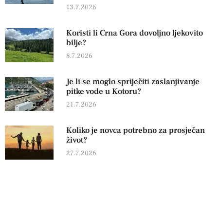
13.7.2026
Koristi li Crna Gora dovoljno ljekovito
bilje?
8.7.2026
Je li se moglo spriječiti zaslanjivanje
pitke vode u Kotoru?
21.7.2026
Koliko je novca potrebno za prosječan
život?
27.7.2026