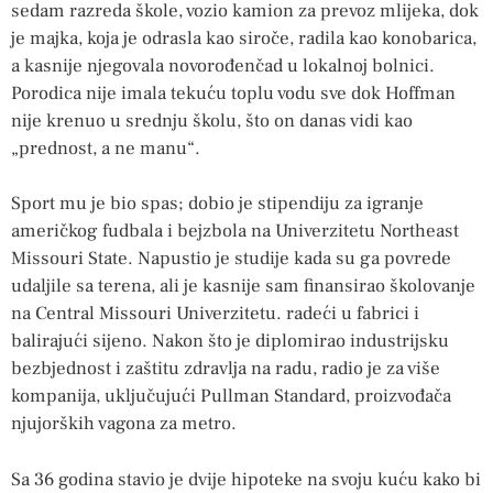
sedam razreda škole, vozio kamion za prevoz mlijeka, dok
je majka, koja je odrasla kao siroče, radila kao konobarica,
a kasnije njegovala novorođenčad u lokalnoj bolnici.
Porodica nije imala tekuću toplu vodu sve dok Hoffman
nije krenuo u srednju školu, što on danas vidi kao
„prednost, a ne manu“.
Sport mu je bio spas; dobio je stipendiju za igranje
američkog fudbala i bejzbola na Univerzitetu Northeast
Missouri State. Napustio je studije kada su ga povrede
udaljile sa terena, ali je kasnije sam finansirao školovanje
na Central Missouri Univerzitetu. radeći u fabrici i
balirajući sijeno. Nakon što je diplomirao industrijsku
bezbjednost i zaštitu zdravlja na radu, radio je za više
kompanija, uključujući Pullman Standard, proizvođača
njujorških vagona za metro.
Sa 36 godina stavio je dvije hipoteke na svoju kuću kako bi