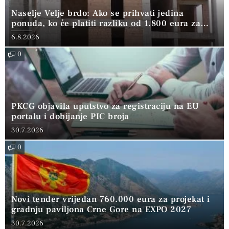
Naselje Velje brdo: Ako se prihvati jedina
ponuda, ko će platiti razliku od 1.800 eura za
kvadrat?
6.8.2026
0
PKCG objavila uputstvo za registraciju na EU
portalu i dobijanje PIC broja
30.7.2026
0
Novi tender vrijedan 760.000 eura za projekat i
gradnju paviljona Crne Gore na EXPO 2027
30.7.2026