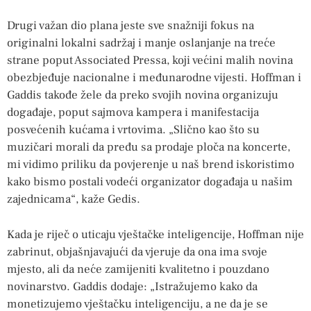
Drugi važan dio plana jeste sve snažniji fokus na
originalni lokalni sadržaj i manje oslanjanje na treće
strane poput Associated Pressa, koji većini malih novina
obezbjeđuje nacionalne i međunarodne vijesti. Hoffman i
Gaddis takođe žele da preko svojih novina organizuju
događaje, poput sajmova kampera i manifestacija
posvećenih kućama i vrtovima. „Slično kao što su
muzičari morali da pređu sa prodaje ploča na koncerte,
mi vidimo priliku da povjerenje u naš brend iskoristimo
kako bismo postali vodeći organizator događaja u našim
zajednicama“, kaže Gedis.
Kada je riječ o uticaju vještačke inteligencije, Hoffman nije
zabrinut, objašnjavajući da vjeruje da ona ima svoje
mjesto, ali da neće zamijeniti kvalitetno i pouzdano
novinarstvo. Gaddis dodaje: „Istražujemo kako da
monetizujemo vještačku inteligenciju, a ne da je se