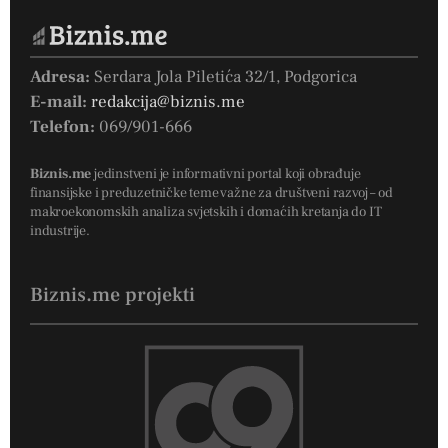
Adresa:
Serdara Jola Piletića 32/1, Podgorica
E-mail:
redakcija@biznis.me
Telefon:
069/901-666
Biznis.me
jedinstveni je informativni portal koji obrađuje
finansijske i preduzetničke teme važne za društveni razvoj – od
makroekonomskih analiza svjetskih i domaćih kretanja do IT
industrije.
Biznis.me projekti