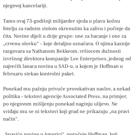
njegovoj kancelariji.
Tamo ovaj 73-godišnji milijarder sjeda u plavu kožnu
fotelju za radnim stolom okrenutim ka zalivu i počinje da
čita. Novine dijeli u dvije grupe: one za bacanje i one za
„crvenu olovku“ – koje detaljno označava. O njima kasnije
razgovara sa Nathanom Bekkeom, vršiocem dužnosti
izvršnog direktora kompanije Lee Enterprises, jednog od
najvećih lanaca novina u SAD-u, u kojem je Hoffman u
februaru stekao kontrolni paket.
Ponekad mu pažnju privuče provokativan naslov, a nekad
politika – tekstovi agencije Associated Press, na primjer,
po njegovom mišljenju ponekad naginju ulijevo. Ne
sviđaju mu se ni tekstovi koji grad ne prikazuju „na pravi
način“.
„Spasiću novine u Americi“, poručuje Hoffman, koji