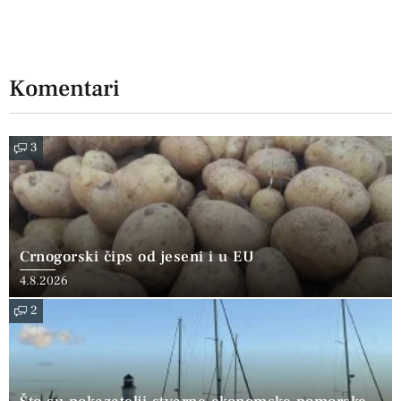
Komentari
3
Crnogorski čips od jeseni i u EU
4.8.2026
2