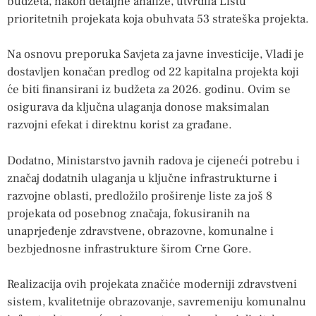
budžeta, nakon detaljne analize, utvrdila Listu
prioritetnih projekata koja obuhvata 53 strateška projekta.
Na osnovu preporuka Savjeta za javne investicije, Vladi je
dostavljen konačan predlog od 22 kapitalna projekta koji
će biti finansirani iz budžeta za 2026. godinu. Ovim se
osigurava da ključna ulaganja donose maksimalan
razvojni efekat i direktnu korist za građane.
Dodatno, Ministarstvo javnih radova je cijeneći potrebu i
značaj dodatnih ulaganja u ključne infrastrukturne i
razvojne oblasti, predložilo proširenje liste za još 8
projekata od posebnog značaja, fokusiranih na
unaprjeđenje zdravstvene, obrazovne, komunalne i
bezbjednosne infrastrukture širom Crne Gore.
Realizacija ovih projekata značiće moderniji zdravstveni
sistem, kvalitetnije obrazovanje, savremeniju komunalnu