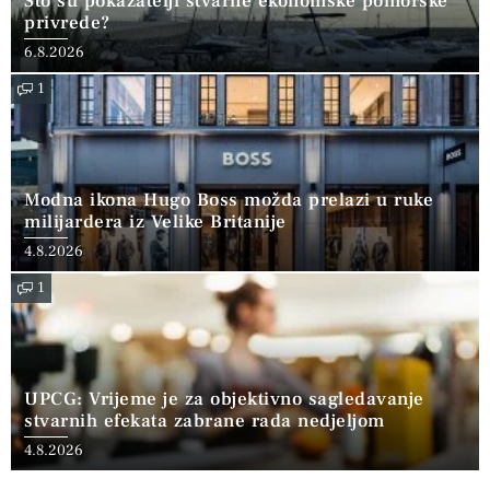
Što su pokazatelji stvarne ekonomske pomorske
privrede?
6.8.2026
1
Modna ikona Hugo Boss možda prelazi u ruke
milijardera iz Velike Britanije
4.8.2026
1
UPCG: Vrijeme je za objektivno sagledavanje
stvarnih efekata zabrane rada nedjeljom
4.8.2026