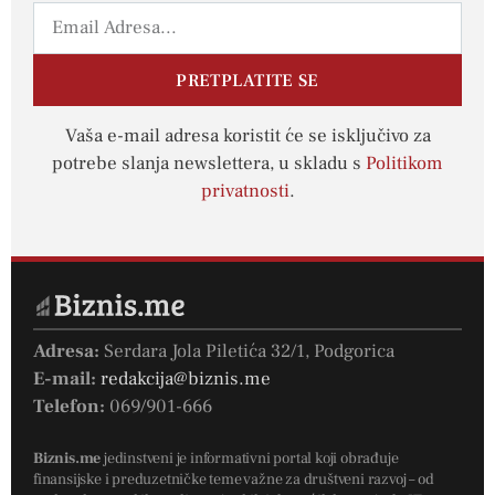
PRETPLATITE SE
Vaša e-mail adresa koristit će se isključivo za
potrebe slanja newslettera, u skladu s
Politikom
privatnosti
.
Adresa:
Serdara Jola Piletića 32/1, Podgorica
E-mail:
redakcija@biznis.me
Telefon:
069/901-666
Biznis.me
jedinstveni je informativni portal koji obrađuje
finansijske i preduzetničke teme važne za društveni razvoj – od