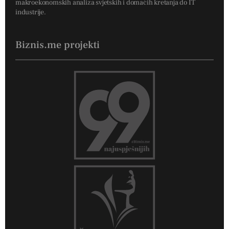
makroekonomskih analiza svjetskih i domaćih kretanja do IT
industrije.
Biznis.me projekti