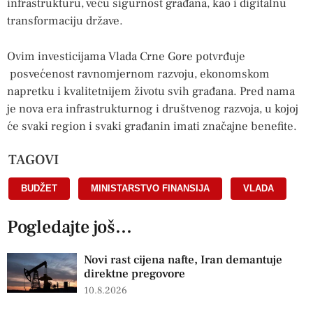
infrastrukturu, veću sigurnost građana, kao i digitalnu
transformaciju države.
Ovim investicijama Vlada Crne Gore potvrđuje
posvećenost ravnomjernom razvoju, ekonomskom
napretku i kvalitetnijem životu svih građana. Pred nama
je nova era infrastrukturnog i društvenog razvoja, u kojoj
će svaki region i svaki građanin imati značajne benefite.
TAGOVI
BUDŽET
,
MINISTARSTVO FINANSIJA
,
VLADA
Pogledajte još...
Novi rast cijena nafte, Iran demantuje
direktne pregovore
10.8.2026