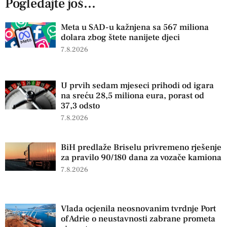
Pogledajte još...
Meta u SAD-u kažnjena sa 567 miliona
dolara zbog štete nanijete djeci
7.8.2026
U prvih sedam mjeseci prihodi od igara
na sreću 28,5 miliona eura, porast od
37,3 odsto
7.8.2026
BiH predlaže Briselu privremeno rješenje
za pravilo 90/180 dana za vozače kamiona
7.8.2026
Vlada ocjenila neosnovanim tvrdnje Port
of Adrie o neustavnosti zabrane prometa