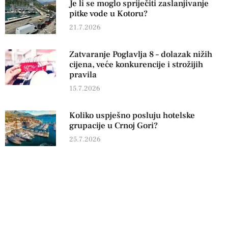
Je li se moglo spriječiti zaslanjivanje
pitke vode u Kotoru?
21.7.2026
Zatvaranje Poglavlja 8 – dolazak nižih
cijena, veće konkurencije i strožijih
pravila
15.7.2026
Koliko uspješno posluju hotelske
grupacije u Crnoj Gori?
25.7.2026