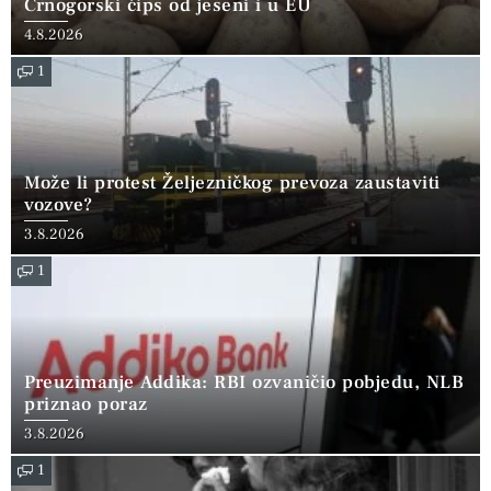
Crnogorski čips od jeseni i u EU
4.8.2026
1
Može li protest Željezničkog prevoza zaustaviti
vozove?
3.8.2026
1
Preuzimanje Addika: RBI ozvaničio pobjedu, NLB
priznao poraz
3.8.2026
1