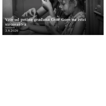
Više od petine građana Crne Gore na ivici
siromaštva
3.8.2026