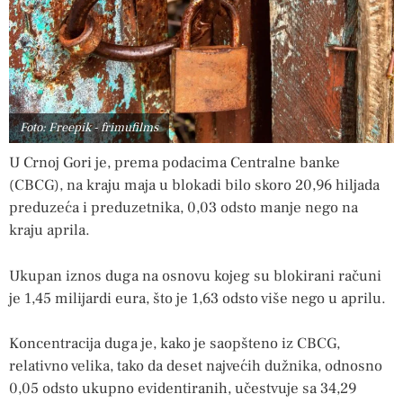
Foto: Freepik - frimufilms
U Crnoj Gori je, prema podacima Centralne banke
(CBCG), na kraju maja u blokadi bilo skoro 20,96 hiljada
preduzeća i preduzetnika, 0,03 odsto manje nego na
kraju aprila.
Ukupan iznos duga na osnovu kojeg su blokirani računi
je 1,45 milijardi eura, što je 1,63 odsto više nego u aprilu.
Koncentracija duga je, kako je saopšteno iz CBCG,
relativno velika, tako da deset najvećih dužnika, odnosno
0,05 odsto ukupno evidentiranih, učestvuje sa 34,29