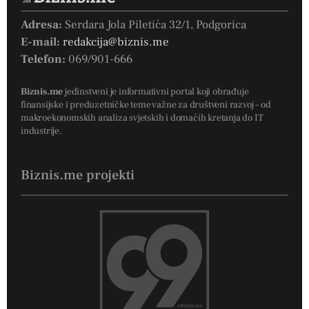
Adresa:
Serdara Jola Piletića 32/1, Podgorica
E-mail:
redakcija@biznis.me
Telefon:
069/901-666
Biznis.me
jedinstveni je informativni portal koji obrađuje
finansijske i preduzetničke teme važne za društveni razvoj – od
makroekonomskih analiza svjetskih i domaćih kretanja do IT
industrije.
Biznis.me projekti