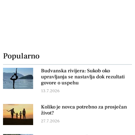
Popularno
Budvanska rivijera: Sukob oko
upravljanja se nastavlja dok rezultati
govore o uspehu
13.7.2026
Koliko je novca potrebno za prosječan
život?
27.7.2026