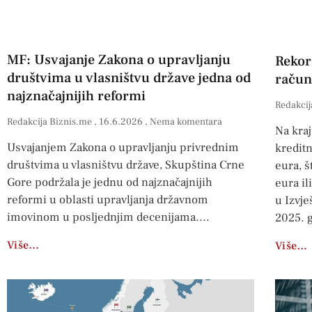
MF: Usvajanje Zakona o upravljanju
Rekor
društvima u vlasništvu države jedna od
račun
najznačajnijih reformi
Redakcij
Redakcija Biznis.me
16.6.2026
Nema komentara
Na kra
Usvajanjem Zakona o upravljanju privrednim
kreditn
društvima u vlasništvu države, Skupština Crne
eura, š
Gore podržala je jednu od najznačajnijih
eura il
reformi u oblasti upravljanja državnom
u Izvje
imovinom u posljednjim decenijama.
2025. 
Više…
Više…