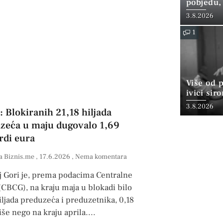
pobjedu,
3.8.2026
1
Više od 
ivici sir
3.8.2026
 Blokiranih 21,18 hiljada
zeća u maju dugovalo 1,69
rdi eura
a Biznis.me
17.6.2026
Nema komentara
j Gori je, prema podacima Centralne
CBCG), na kraju maja u blokadi bilo
iljada preduzeća i preduzetnika, 0,18
iše nego na kraju aprila.