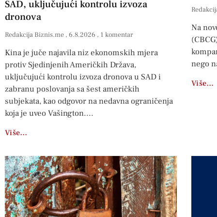
SAD, uključujući kontrolu izvoza
Redakcij
dronova
Na nov
Redakcija Biznis.me
6.8.2026
1 komentar
(CBCG) 
kompan
Kina je juče najavila niz ekonomskih mjera
nego na
protiv Sjedinjenih Američkih Država,
uključujući kontrolu izvoza dronova u SAD i
Više…
zabranu poslovanja sa šest američkih
subjekata, kao odgovor na nedavna ograničenja
koja je uveo Vašington.
Više…