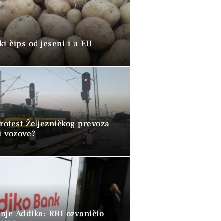
i čips od jeseni i u EU
rotest Željezničkog prevoza
i vozove?
nje Addika: RBI ozvaničio