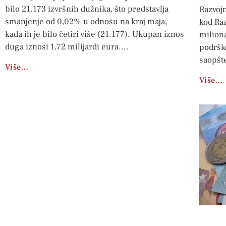
bilo 21.173 izvršnih dužnika, što predstavlja
Razvoj
smanjenje od 0,02% u odnosu na kraj maja,
kod Ra
kada ih je bilo četiri više (21.177). Ukupan iznos
milion
duga iznosi 1,72 milijardi eura.
podršk
saopšte
Više…
Više…