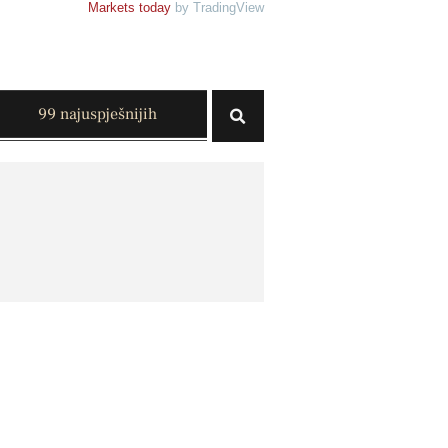
Markets today
by TradingView
99 najuspješnijih