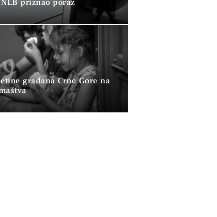
 NLB priznao poraz
petine građana Crne Gore na
omaštva