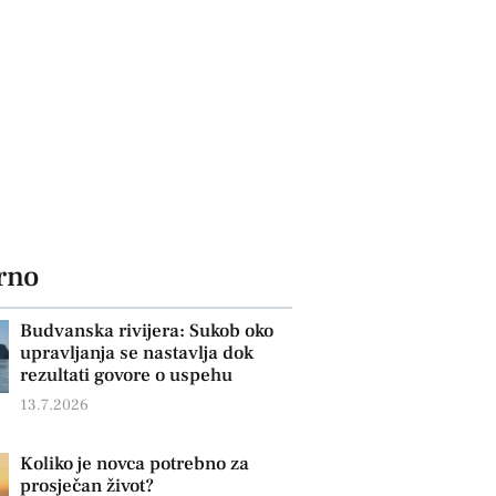
rno
Budvanska rivijera: Sukob oko
upravljanja se nastavlja dok
rezultati govore o uspehu
13.7.2026
Koliko je novca potrebno za
prosječan život?