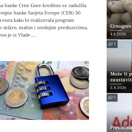
na banke Crne Gore kreditno se zadužila
zvojne banke Savjeta Evrope (CEB) 30
a eura kako bi realizovala program
Crnogorsk
e mikro, malim i srednjim preduzećima,
4.8.2026
no je iz Vlade.
1
Može li p
zaustavit
3.8.2026
1
Preuzima