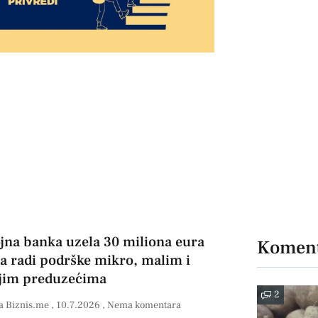
jna banka uzela 30 miliona eura
Koment
ta radi podrške mikro, malim i
jim preduzećima
2
a Biznis.me
10.7.2026
Nema komentara