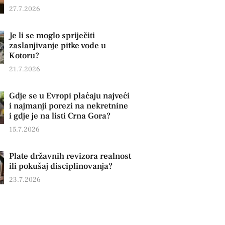
27.7.2026
Je li se moglo spriječiti
zaslanjivanje pitke vode u
Kotoru?
21.7.2026
Gdje se u Evropi plaćaju najveći
i najmanji porezi na nekretnine
i gdje je na listi Crna Gora?
15.7.2026
Plate državnih revizora realnost
ili pokušaj disciplinovanja?
23.7.2026