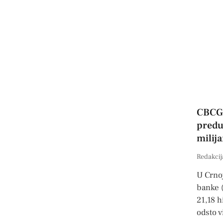
CBCG:
predu
milija
Redakcij
U Crno
banke (
21,18 h
odsto v