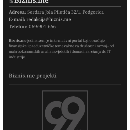
Adresa:
Serdara Jola Piletića 32/1, Podgorica
E-mail:
redakcija@biznis.me
Telefon:
069/901-666
Biznis.me
jedinstveni je informativni portal koji obrađuje
finansijske i preduzetničke teme važne za društveni razvoj – od
makroekonomskih analiza svjetskih i domaćih kretanja do IT
industrije.
Biznis.me projekti