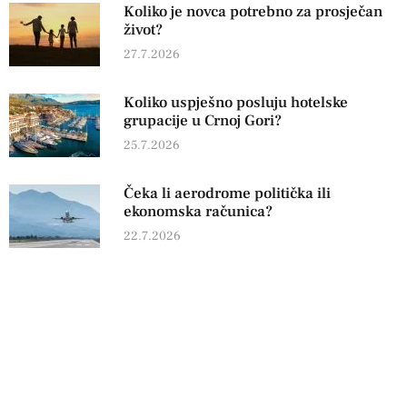
Koliko je novca potrebno za prosječan
život?
27.7.2026
Koliko uspješno posluju hotelske
grupacije u Crnoj Gori?
25.7.2026
Čeka li aerodrome politička ili
ekonomska računica?
22.7.2026