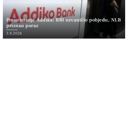
Preuzimanje Addika: RBI ozvaničio pobjedu, NLB
priznao poraz
3.8.2026