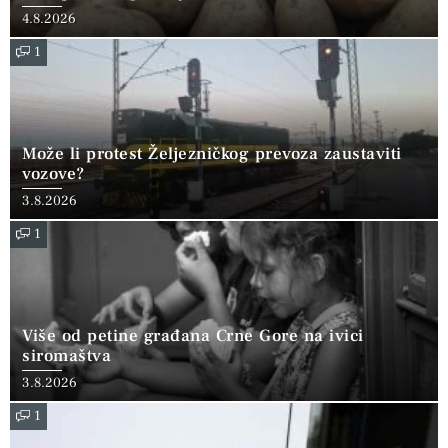
4.8.2026
1
Može li protest Željezničkog prevoza zaustaviti
vozove?
3.8.2026
1
Više od petine građana Crne Gore na ivici
siromaštva
3.8.2026
1