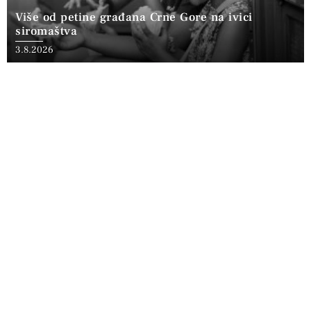
Više od petine građana Crne Gore na ivici
siromaštva
3.8.2026