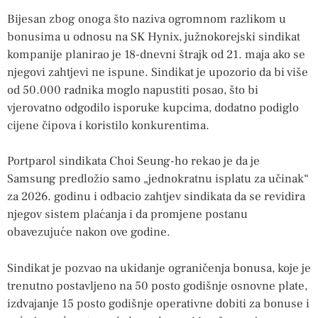
Bijesan zbog onoga što naziva ogromnom razlikom u
bonusima u odnosu na SK Hynix, južnokorejski sindikat
kompanije planirao je 18-dnevni štrajk od 21. maja ako se
njegovi zahtjevi ne ispune. Sindikat je upozorio da bi više
od 50.000 radnika moglo napustiti posao, što bi
vjerovatno odgodilo isporuke kupcima, dodatno podiglo
cijene čipova i koristilo konkurentima.
Portparol sindikata Choi Seung-ho rekao je da je
Samsung predložio samo „jednokratnu isplatu za učinak“
za 2026. godinu i odbacio zahtjev sindikata da se revidira
njegov sistem plaćanja i da promjene postanu
obavezujuće nakon ove godine.
Sindikat je pozvao na ukidanje ograničenja bonusa, koje je
trenutno postavljeno na 50 posto godišnje osnovne plate,
izdvajanje 15 posto godišnje operativne dobiti za bonuse i