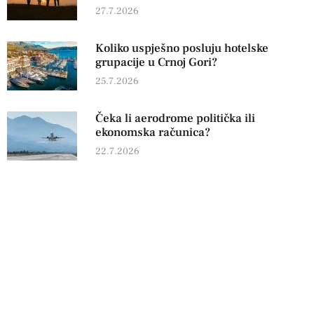
27.7.2026
Koliko uspješno posluju hotelske
grupacije u Crnoj Gori?
25.7.2026
Čeka li aerodrome politička ili
ekonomska računica?
22.7.2026