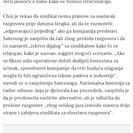
veću jasnoću o tome kako se bonusi izračunavaju.
Choi je rekao da sindikat nema planove za nastavak
razgovora prije datuma štrajka, ali da će razmotriti
„odgovarajući prijedlog“ ako ga kompanija predstavi.
Samsung je saopštio da žali zbog prekida razgovora i da
će nastaviti „iskren dijalog“ sa sindikatom kako bi se
izbjegao, kako je nazvao, najgori mogući scenario. „Ako
se fiksni udio operativne dobiti dodijeli bonusima za
učinak, sposobnost kompanije da vrši buduća ulaganja
mogla bi biti ograničena tokom padova u industriji“,
navodi se u saopštenju Samsunga. Nacionalna komisija za
radne odnose, koja je djelovala kao posrednik, saopštila je
da je predstavila različite alternative, ali je odlučila da
prekine razgovore „zbog velikog jaza između stavova dvije
strane i zahtjeva sindikata za obustavu razgovora“.