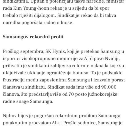
sindikatima. Upitan o potencijalu takve naredbe, ministar
rada Kim Young-hoon rekao je u srijedu da bi spor
trebalo riješiti dijalogom. Sindikat je rekao da bi takva
naredba pogoršala radne odnose.
Samsungov rekordni profit
Prošlog septembra, SK Hynix, koji je pretekao Samsung u
isporuci visokopropusne memorije za AI čipove Nvidiji,
prihvatio je sindikalni zahtjev za reforme naknada koje su
uključivale ukidanje ograničenja bonusa. To je podstaklo
frustraciju među zaposlenima Samsunga i izazvalo porast
članstva u sindikatu. Sindikat sada ima više od 90.000
članova, što predstavlja više od 70 posto južnokorejske
radne snage Samsunga.
Njihov bijes je pogoršan rekordnim profitom Samsunga
potaknutim procvatom AI-a. Prošle sedmice, Samsung je