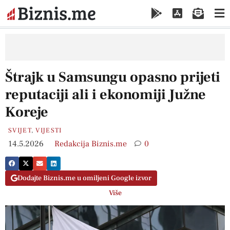
Štrajk u Samsungu opasno prijeti
reputaciji ali i ekonomiji Južne
Koreje
SVIJET
,
VIJESTI
14.5.2026
Redakcija Biznis.me
0
Dodajte Biznis.me u omiljeni Google izvor
Više