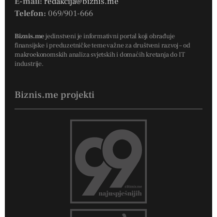
E-mail:
redakcija@biznis.me
Telefon:
069/901-666
Biznis.me
jedinstveni je informativni portal koji obrađuje
finansijske i preduzetničke teme važne za društveni razvoj – od
makroekonomskih analiza svjetskih i domaćih kretanja do IT
industrije.
Biznis.me projekti