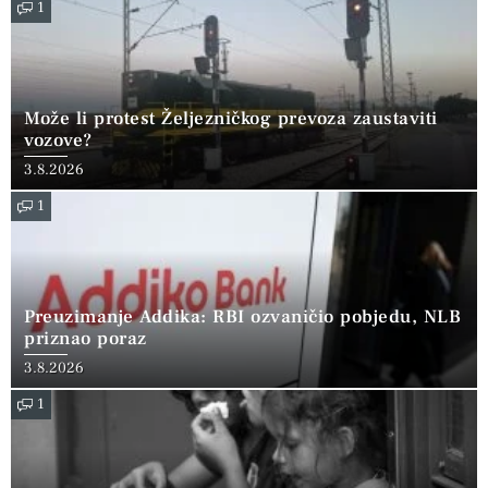
1
Može li protest Željezničkog prevoza zaustaviti
vozove?
3.8.2026
1
Preuzimanje Addika: RBI ozvaničio pobjedu, NLB
priznao poraz
3.8.2026
1