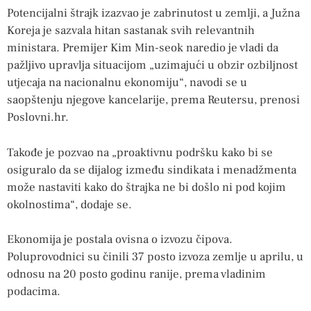
Potencijalni štrajk izazvao je zabrinutost u zemlji, a Južna
Koreja je sazvala hitan sastanak svih relevantnih
ministara. Premijer Kim Min-seok naredio je vladi da
pažljivo upravlja situacijom „uzimajući u obzir ozbiljnost
utjecaja na nacionalnu ekonomiju“, navodi se u
saopštenju njegove kancelarije, prema Reutersu, prenosi
Poslovni.hr.
Takođe je pozvao na „proaktivnu podršku kako bi se
osiguralo da se dijalog između sindikata i menadžmenta
može nastaviti kako do štrajka ne bi došlo ni pod kojim
okolnostima“, dodaje se.
Ekonomija je postala ovisna o izvozu čipova.
Poluprovodnici su činili 37 posto izvoza zemlje u aprilu, u
odnosu na 20 posto godinu ranije, prema vladinim
podacima.