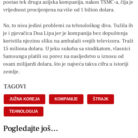
postao tek druga azijska kompanija, nakon TSMC-a, čija je
vrijednost procijenjena na više od 1 bilion dolara.
No, to nisu jedini problemi za tehnološkog diva. Tužila ih
je i pjevačica Dua Lipa jer je kompanija bez dopuštenja
koristila njezinu sliku na ambalaži svojih televizora. Traži
15 miliona dolara. U jeku sukoba sa sindikatom, vlasnici
Samsunga platili su porez na nasljedstvo u iznosu od
osam milijardi dolara, što je najveća takva cifra u istoriji
zemlje.
TAGOVI
JUŽNA KOREJA
,
KOMPANIJE
,
ŠTRAJK
,
TEHNOLOGIJA
Pogledajte još...