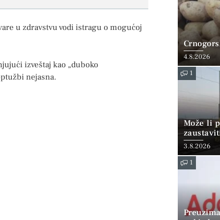
vare u zdravstvu vodi istragu o mogućoj
Crnogorsk
4.8.2026
jujući izveštaj kao „duboko
1
optužbi nejasna.
Može li p
zaustavit
3.8.2026
1
Preuzima