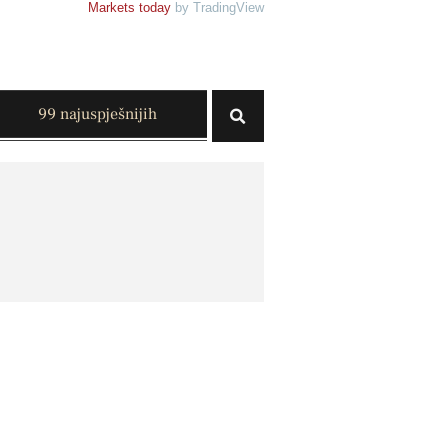
Markets today
by TradingView
99 najuspješnijih