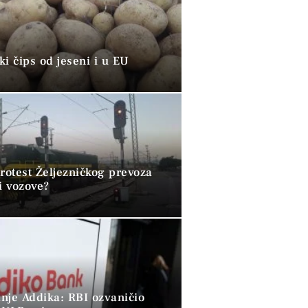
i čips od jeseni i u EU
rotest Željezničkog prevoza
i vozove?
nje Addika: RBI ozvaničio