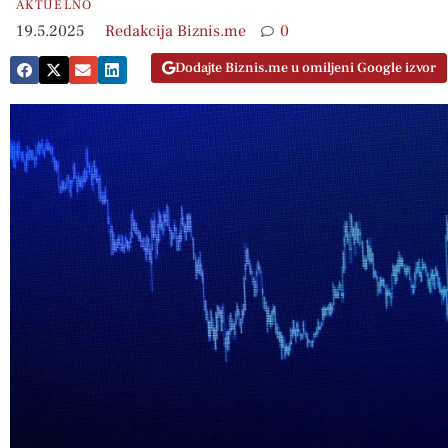
AKTUELNO
19.5.2025
Redakcija Biznis.me
0
Dodajte Biznis.me u omiljeni Google izvor