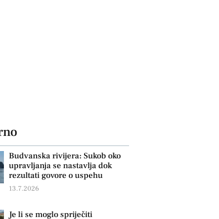
rno
Budvanska rivijera: Sukob oko
upravljanja se nastavlja dok
rezultati govore o uspehu
13.7.2026
Je li se moglo spriječiti