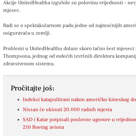
Akcije UnitedHealtha izgubile su polovinu vrijednosti – ne
mjesec.
Radi se o spektakularnom padu jedne od najmoćnijih ameri
osiguravača u zemlji.
Problemi u UnitedHealthu dolaze skoro tačno šest mjeseci
Thompsona, jednog od vodećih izvršnih direktora kompanije,
zdravstvenom sistemu.
Pročitajte još:
Indeksi katapultirani nakon američko-kineskog d
Nissan će ukinuti 20.000 radnih mjesta
SAD i Katar potpisali poslovne ugovore u vrijednos
210 Boeing aviona