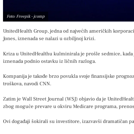
Foto: Freepik - jcomp
UnitedHealth Group, jedna od najvećih američkih korporaci
Jones, iznenada se nalazi u ozbiljnoj krizi.
Kriza u UnitedHealthu kulminirala je prošle sedmice, kada j
iznenada podnio ostavku iz ličnih razloga.
Kompanija je takođe brzo povukla svoje finansijske prognoz
troškova, navodi CNN.
Zatim je Wall Street Journal (WSJ) objavio da je UnitedHe
zbog moguće prevare u okviru Medicare programa, prenos
Ovi događaji šokirali su investitore, izazvavši dramatičan p