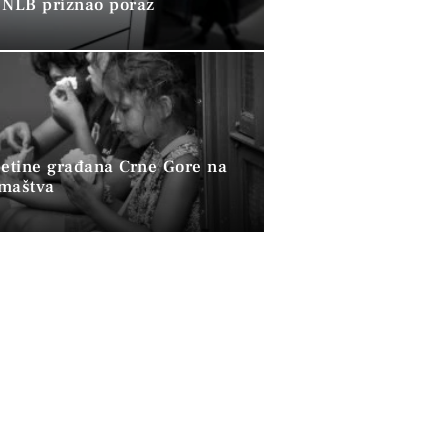
 NLB priznao poraz
petine građana Crne Gore na
omaštva