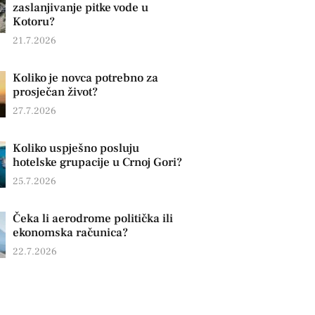
zaslanjivanje pitke vode u
Kotoru?
21.7.2026
Koliko je novca potrebno za
prosječan život?
27.7.2026
Koliko uspješno posluju
hotelske grupacije u Crnoj Gori?
25.7.2026
Čeka li aerodrome politička ili
ekonomska računica?
22.7.2026