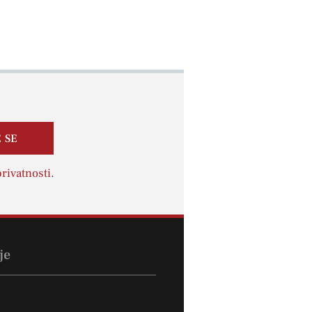
 SE
rivatnosti
.
je