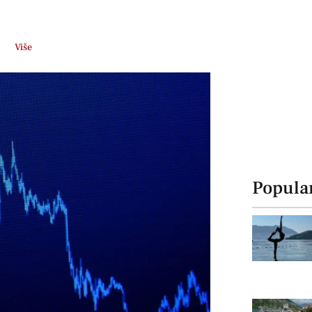
Više
Popula