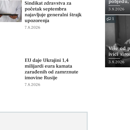
pobjedu,
Sindikat zdravstva za
početak septembra
3.8.2026
najavljuje generalni štrajk
1
upozorenja
7.8.2026
Više od 
ivici sir
EU daje Ukrajini 1,4
3.8.2026
milijardi eura kamata
zarađenih od zamrznute
imovine Rusije
7.8.2026