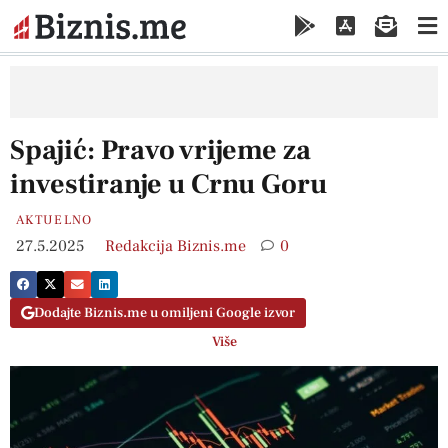
Spajić: Pravo vrijeme za
investiranje u Crnu Goru
AKTUELNO
27.5.2025
Redakcija Biznis.me
0
Dodajte Biznis.me u omiljeni Google izvor
Više