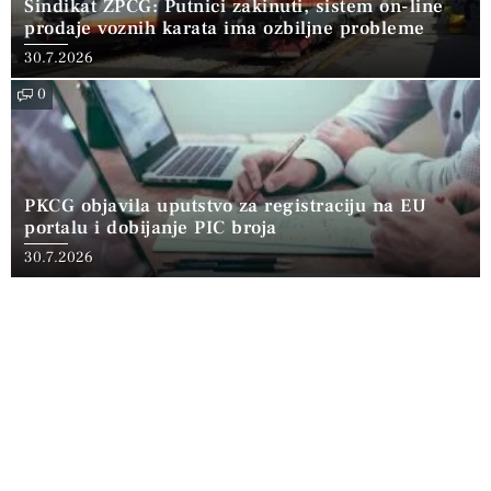
Sindikat ŽPCG: Putnici zakinuti, sistem on-line
prodaje voznih karata ima ozbiljne probleme
30.7.2026
0
PKCG objavila uputstvo za registraciju na EU
portalu i dobijanje PIC broja
30.7.2026