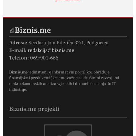
Adresa:
Serdara Jola Piletića 32/1, Podgorica
E-mail:
redakcija@biznis.me
Telefon:
069/901-666
Biznis.me
jedinstveni je informativni portal koji obrađuje
finansijske i preduzetničke teme važne za društveni razvoj – od
makroekonomskih analiza svjetskih i domaćih kretanja do IT
industrije.
Biznis.me projekti