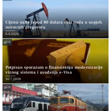
Cijenu nafte ispod 80 dolara drži nada u uspjeh
mirovnih pregovora
6.8.2026
0
Potpisan sporazum o finansiranju modernizacije
viznog sistema i uvođenja e-Visa
30.7.2026
0