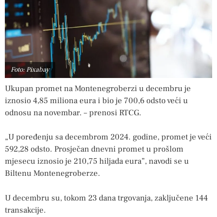
Foto: Pixabay
Ukupan promet na Montenegroberzi u decembru je
iznosio 4,85 miliona eura i bio je 700,6 odsto veći u
odnosu na novembar. – prenosi RTCG.
„U poređenju sa decembrom 2024. godine, promet je veći
592,28 odsto. Prosječan dnevni promet u prošlom
mjesecu iznosio je 210,75 hiljada eura”, navodi se u
Biltenu Montenegroberze.
U decembru su, tokom 23 dana trgovanja, zaključene 144
transakcije.