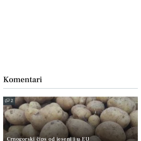
Komentari
2
Crnogorski čips od jeseni i u EU