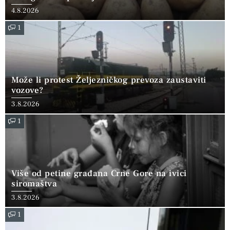
4.8.2026
1
Može li protest Željezničkog prevoza zaustaviti
vozove?
3.8.2026
1
Više od petine građana Crne Gore na ivici
siromaštva
3.8.2026
1