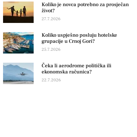
Koliko je novca potrebno za prosječan
život?
27.7.2026
Koliko uspješno posluju hotelske
grupacije u Crnoj Gori?
25.7.2026
Čeka li aerodrome politička ili
ekonomska računica?
22.7.2026