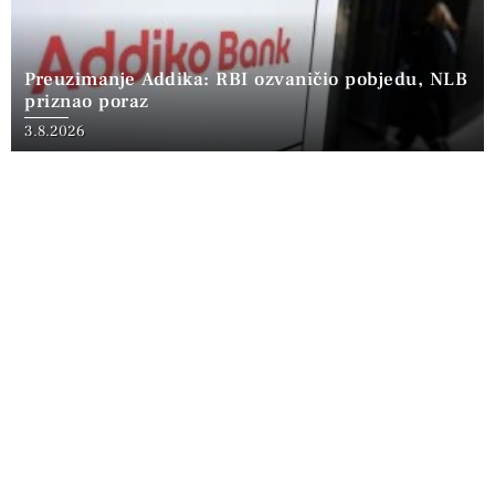
Preuzimanje Addika: RBI ozvaničio pobjedu, NLB
priznao poraz
3.8.2026