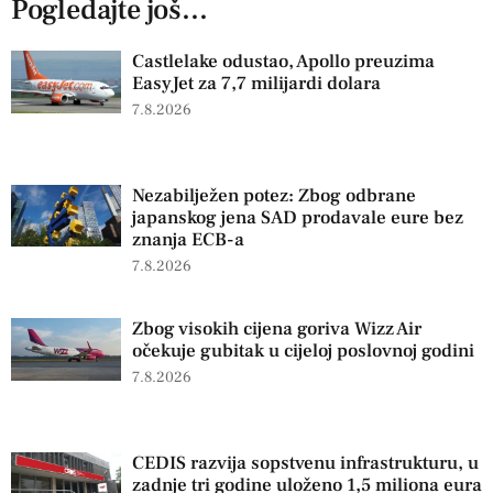
Pogledajte još...
Castlelake odustao, Apollo preuzima
EasyJet za 7,7 milijardi dolara
7.8.2026
Nezabilježen potez: Zbog odbrane
japanskog jena SAD prodavale eure bez
znanja ECB-a
7.8.2026
Zbog visokih cijena goriva Wizz Air
očekuje gubitak u cijeloj poslovnoj godini
7.8.2026
CEDIS razvija sopstvenu infrastrukturu, u
zadnje tri godine uloženo 1,5 miliona eura