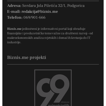
Adresa:
Serdara Jola Piletića 32/1, Podgorica
E-mail:
redakcija@biznis.me
Telefon:
069/901-666
Biznis.me
jedinstveni je informativni portal koji obrađuje
finansijske i preduzetničke teme važne za društveni razvoj – od
makroekonomskih analiza svjetskih i domaćih kretanja do IT
industrije.
Biznis.me projekti