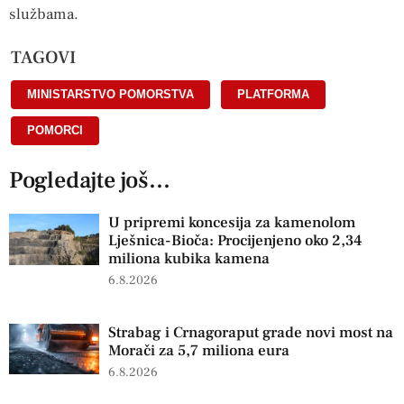
službama.
TAGOVI
MINISTARSTVO POMORSTVA
,
PLATFORMA
,
POMORCI
Pogledajte još...
U pripremi koncesija za kamenolom
Lješnica-Bioča: Procijenjeno oko 2,34
miliona kubika kamena
6.8.2026
Strabag i Crnagoraput grade novi most na
Morači za 5,7 miliona eura
6.8.2026