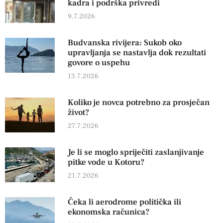
kadra i podrška privredi
9.7.2026
Budvanska rivijera: Sukob oko
upravljanja se nastavlja dok rezultati
govore o uspehu
13.7.2026
Koliko je novca potrebno za prosječan
život?
27.7.2026
Je li se moglo spriječiti zaslanjivanje
pitke vode u Kotoru?
21.7.2026
Čeka li aerodrome politička ili
ekonomska računica?