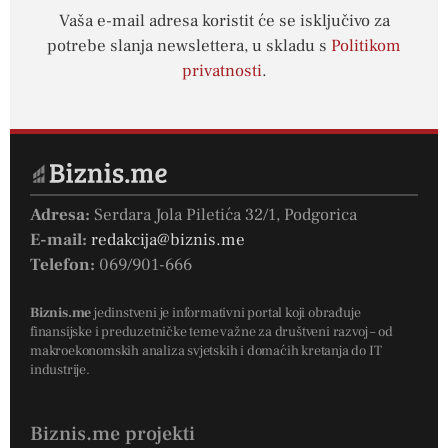
Vaša e-mail adresa koristit će se isključivo za
potrebe slanja newslettera, u skladu s
Politikom
privatnosti
.
Adresa:
Serdara Jola Piletića 32/1, Podgorica
E-mail:
redakcija@biznis.me
Telefon:
069/901-666
Biznis.me
jedinstveni je informativni portal koji obrađuje
finansijske i preduzetničke teme važne za društveni razvoj – od
makroekonomskih analiza svjetskih i domaćih kretanja do IT
industrije.
Biznis.me projekti