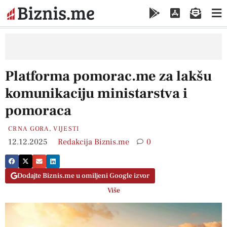
Platforma pomorac.me za lakšu
komunikaciju ministarstva i
pomoraca
CRNA GORA
,
VIJESTI
12.12.2025
Redakcija Biznis.me
0
Dodajte Biznis.me u omiljeni Google izvor
Više