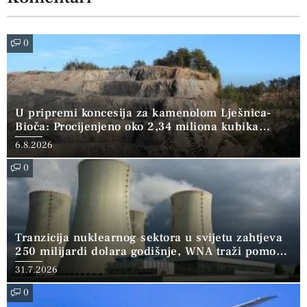
0
U pripremi koncesija za kamenolom Lješnica-
Bioča: Procijenjeno oko 2,34 miliona kubika
kamena
6.8.2026
0
Tranzicija nuklearnog sektora u svijetu zahtjeva
250 milijardi dolara godišnje, WNA traži pomoć
banaka
31.7.2026
0