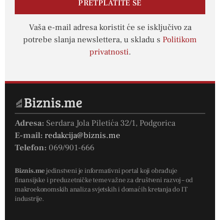
PRETPLATITE SE
Vaša e-mail adresa koristit će se isključivo za
potrebe slanja newslettera, u skladu s
Politikom
privatnosti
.
Adresa:
Serdara Jola Piletića 32/1, Podgorica
E-mail:
redakcija@biznis.me
Telefon:
069/901-666
Biznis.me
jedinstveni je informativni portal koji obrađuje
finansijske i preduzetničke teme važne za društveni razvoj – od
makroekonomskih analiza svjetskih i domaćih kretanja do IT
industrije.