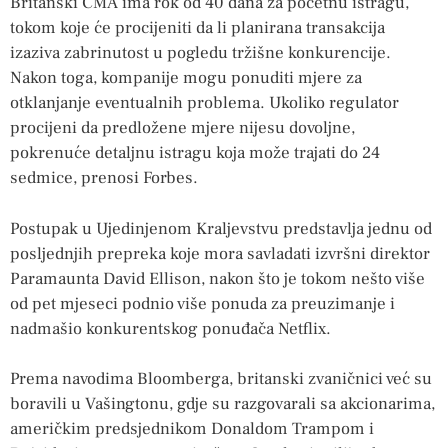
Britanski CMA ima rok od 40 dana za početnu istragu,
tokom koje će procijeniti da li planirana transakcija
izaziva zabrinutost u pogledu tržišne konkurencije.
Nakon toga, kompanije mogu ponuditi mjere za
otklanjanje eventualnih problema. Ukoliko regulator
procijeni da predložene mjere nijesu dovoljne,
pokrenuće detaljnu istragu koja može trajati do 24
sedmice, prenosi Forbes.
Postupak u Ujedinjenom Kraljevstvu predstavlja jednu od
posljednjih prepreka koje mora savladati izvršni direktor
Paramaunta David Ellison, nakon što je tokom nešto više
od pet mjeseci podnio više ponuda za preuzimanje i
nadmašio konkurentskog ponuđača Netflix.
Prema navodima Bloomberga, britanski zvaničnici već su
boravili u Vašingtonu, gdje su razgovarali sa akcionarima,
američkim predsjednikom Donaldom Trampom i