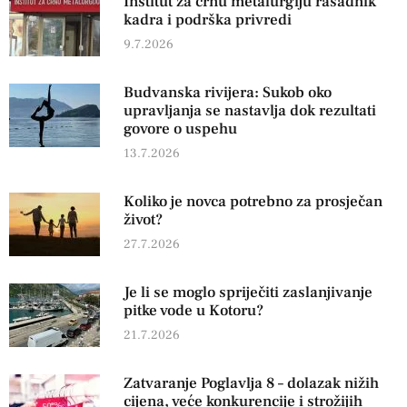
Institut za crnu metalurgiju rasadnik
kadra i podrška privredi
9.7.2026
Budvanska rivijera: Sukob oko
upravljanja se nastavlja dok rezultati
govore o uspehu
13.7.2026
Koliko je novca potrebno za prosječan
život?
27.7.2026
Je li se moglo spriječiti zaslanjivanje
pitke vode u Kotoru?
21.7.2026
Zatvaranje Poglavlja 8 – dolazak nižih
cijena, veće konkurencije i strožijih