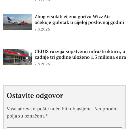
7.8.2026
Zbog visokih cijena goriva Wizz Air
očekuje gubitak u cijeloj poslovnoj godini
7.8.2026
CEDIS razvija sopstvenu infrastrukturu, u
zadnje tri godine uloženo 1,5 miliona eura
7.8.2026
Ostavite odgovor
Vaša adresa e-pošte neće biti objavljena.
Neophodna
polja su označena
*