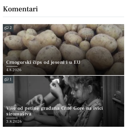
Komentari
2
Crnogorski čips od jeseni i u EU
4.8.2026
1
Više od petine građana Crne Gore na ivici
siromaštva
3.8.2026