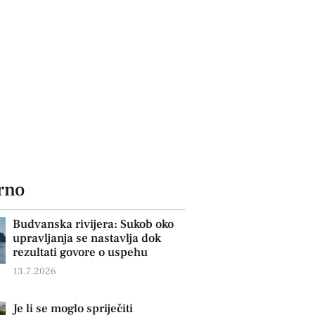
rno
Budvanska rivijera: Sukob oko
upravljanja se nastavlja dok
rezultati govore o uspehu
13.7.2026
Je li se moglo spriječiti