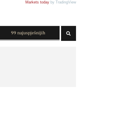
Markets today
by TradingView
99 najuspješnijih