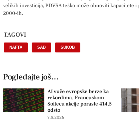
velikih investicija, PDVSA teško može obnoviti kapacitete i p
2000-ih.
TAGOVI
NAFTA
,
SAD
,
SUKOB
Pogledajte još...
AI vuče evropske berze ka
rekordima, Francuskom
Soitecu akcije porasle 414,5
odsto
7.8.2026