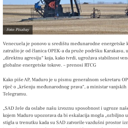
Foto: Pixabay
Venecuela je ponovo u središtu međunarodne energetske k
zatražio je od članica OPEK-a da pruže podršku Karakasu, 
„direktnu agresiju“ koja, kako tvrdi, ugrožava stabilnost ve
globalne energetske tokove. – prenosi RTCG
Kako piše AP, Maduro je u pismu generalnom sekretaru OP
riječ o „kršenju međunarodnog prava“, a ministar vanjskih
Telegramu.
„SAD žele da oslabe našu izvoznu sposobnost i ugroze naše
kojem Maduro upozorava da bi eskalacija mogla „ozbiljno ug
stigla u trenutku kada su SAD zatvorile vazdušni prostor izn