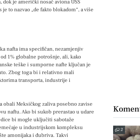
, dok je američki nosač aviona USS
je to nazvao „de fakto blokadom“, a više
ka nafta ima specifičan, nezamjenjiv
od 1% globalne potrošnje, ali, kako
elanske teške i sumporne nafte ključan je
uto. Zbog toga bi i relativno mali
torima transporta, industrije i
na obali Meksičkog zaliva posebno zavise
Koment
ovu naftu. Ako bi sukob prerastao u udare
jedice bi mogle uključiti sabotaže
oremećaje u industrijskom kompleksu
2
šte amonijaka i đubriva. Takvi