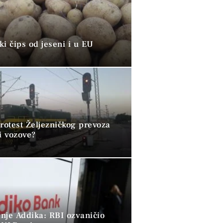
i čips od jeseni i u EU
rotest Željezničkog prevoza
i vozove?
nje Addika: RBI ozvaničio