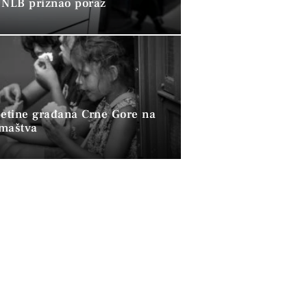
 NLB priznao poraz
petine građana Crne Gore na
omaštva