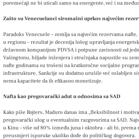
poremećaji ne bi uticali samo na energente, već i na međ
Zašto su Venecuelanci siromašni uprkos najvećim rezer
Paradoks Venecuele – zemlja sa najvećim rezervama nafte, 
u regionu – rezultat je decenija lošeg upravljanja energets
državnom kompanijom PDVSA i potpune zavisnosti od jedno
Vašingtonu, hiljade inženjera i stručnjaka napustile su zeml
nafte godinama su trošeni na kratkoročne socijalne progr
infrastrukture. Sankcije su dodatno urušile već oslabljen
nema kapacitete da ih efikasno monetizuje.
Nafta kao pregovarački adut u odnosima sa SAD
Kako piše Rojters, Maduro danas ima „fleksibilnost i motiva
pregovarački ulog u eventualnim razgovorima sa SAD. Najve
u Kinu – više od 80% između juna i oktobra – ali bi, prem
preusmjeri isporuke ukoliko dođe do političkog dogovora.