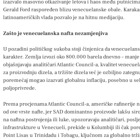
izazvalo masovno otkazivanje letova i haos među putnicima
Gerald Ford raspoređen blizu venecuelanske obale. Karakas 
latinoameričkih vlada pozvalo je na hitnu medijaciju.
Zašto je venecuelanska nafta nezamjenjiva
U pozadini političkog sukoba stoji činjenica da venecuelans
karakter. Zemlja izvozi oko 800.000 barela dnevno – manje 
objašnjavaju analitičari Atlantic Council-a, kvalitet venecu
za proizvodnju dizela, a tržište dizela već je ozbiljno zategn
poremećaj mogao izazvati globalnu inflaciju, posebno u sek
poljoprivrede.
Prema procjenama Atlantic Council-a, američke rafinerije 
od ove vrste nafte, jer SAD dominantno proizvode lakšu sir
na naftna postrojenja ili luke, upozoravaju analitičari, posl
infrastrukture u Venecueli, prekide u Kolumbiji ili čak p
Point Lisas u Trinidadu i Tobagu, ključnom za globalno trži