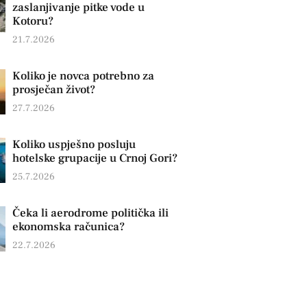
zaslanjivanje pitke vode u
Kotoru?
21.7.2026
Koliko je novca potrebno za
prosječan život?
27.7.2026
Koliko uspješno posluju
hotelske grupacije u Crnoj Gori?
25.7.2026
Čeka li aerodrome politička ili
ekonomska računica?
22.7.2026