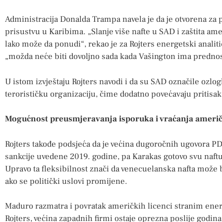
Administracija Donalda Trampa navela je da je otvorena z
prisustvu u Karibima. „Slanje više nafte u SAD i zaštita ame
lako može da ponudi“, rekao je za Rojters energetski analiti
„možda neće biti dovoljno sada kada Vašington ima prednost
U istom izvještaju Rojters navodi i da su SAD označile ozlog
terorističku organizaciju, čime dodatno povećavaju pritisak
Mogućnost preusmjeravanja isporuka i vraćanja američk
Rojters takođe podsjeća da je većina dugoročnih ugovora 
sankcije uvedene 2019. godine, pa Karakas gotovo svu naftu
Upravo ta fleksibilnost znači da venecuelanska nafta može 
ako se politički uslovi promijene.
Maduro razmatra i povratak američkih licenci stranim ene
Rojters, većina zapadnih firmi ostaje oprezna poslije godina 