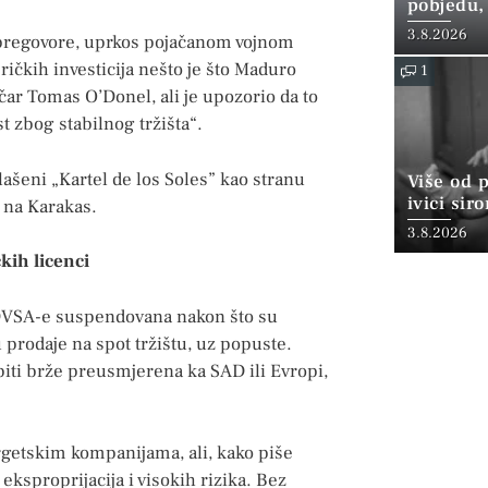
pobjedu,
3.8.2026
a pregovore, uprkos pojačanom vojnom
ričkih investicija nešto je što Maduro
1
čar Tomas O’Donel, ali je upozorio da to
 zbog stabilnog tržišta“.
lašeni „Kartel de los Soles” kao stranu
Više od 
ivici sir
 na Karakas.
3.8.2026
ih licenci
PDVSA-e suspendovana nakon što su
 prodaje na spot tržištu, uz popuste.
biti brže preusmjerena ka SAD ili Evropi,
rgetskim kompanijama, ali, kako piše
eksproprijacija i visokih rizika. Bez