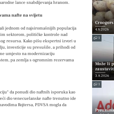
unarodne lance snabdijevanja hranom.
vama nafte na svijetu
Crnogorsk
ali jednom od najsiromašnijih populacija
4.8.2026
kim sektorom, političke kontrole nad
1
g resursa. Kako pišu ekspertni izvori u
ju, investicije su presušile, a prihodi od
ame umjesto na modernizaciju
 sistem, pa zemlja s ogromnim rezervama
Može li p
zaustavit
3.8.2026
1
ciju“ da ponudi dio naftnih isporuka kao
ći dio venecuelanske nafte trenutno ide
a navodima Rojtersa, PDVSA mogla da
Preuzima