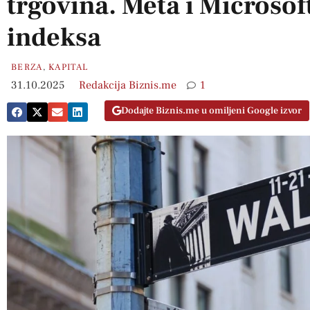
trgovina. Meta i Microsoft
indeksa
BERZA
,
KAPITAL
31.10.2025
Redakcija Biznis.me
1
Dodajte Biznis.me u omiljeni Google izvor