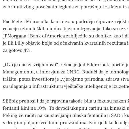
zabrinuti zbog povećanih izgleda za potrošnju i za Metu i z
Pad Mete i Microsofta, kao i diva u području čipova za vješta
rotaciju tehnoloških dionica tijekom trgovanja. Iako su te v
JPMorgana i Bank of America zabilježile su dobitke, kao i 
je Eli Lilly objavio bolje od očekivanih kvartalnih rezultata 
za gotovo 4%.
„Ovo je dan za vrijednosti“, rekao je Jed Ellerbroek, portfe
Managementu, u intervjuu za CNBC. Budući da je tehnologij
tržište, potez investitora je „vjerojatno prirodna, zdrava stva
su ulaganja u infrastrukturu vještačke inteligencije izuzetno
SEEbiz prenosi i da je trgovina takođe bila u fokusu nakon 
fentanil Kini na 10%. To dovodi ukupnu carinu na kineski
Peking će raditi na zaustavljanju ulaska fentanila u SAD i 
s drugim poljoprivrednim proizvodima. Kina je takođe odgod