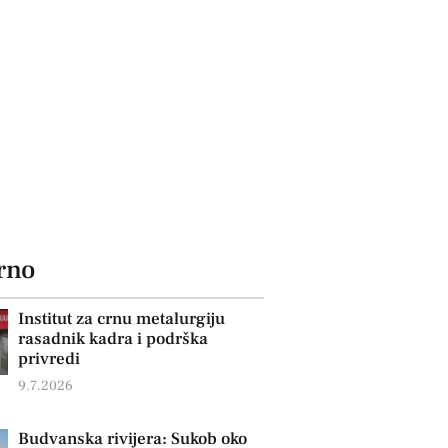
rno
Institut za crnu metalurgiju
rasadnik kadra i podrška
privredi
9.7.2026
Budvanska rivijera: Sukob oko