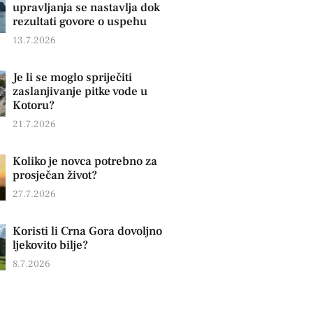
upravljanja se nastavlja dok
rezultati govore o uspehu
13.7.2026
Je li se moglo spriječiti
zaslanjivanje pitke vode u
Kotoru?
21.7.2026
Koliko je novca potrebno za
prosječan život?
27.7.2026
Koristi li Crna Gora dovoljno
ljekovito bilje?
8.7.2026