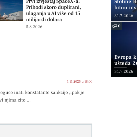
Prvi izvještaj SpaceX-a:
Stotine 
Prihodi skoro duplirani,
hitnu ins
ulaganja u AI više od 15
31.7.2026
milijardi dolara
0
5.8.2026
Evropa ka
ušteda 2
fosilnom
31.7.2026
1.11.2025 u 18:00
oguce inati konstatante sankcije ,ipak je
vi njima zito …