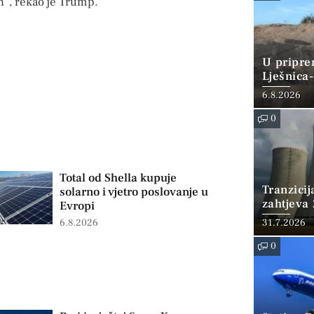
n“, rekao je Trump.
U pripre
Lješnica-
miliona 
6.8.2026
0
Total od Shella kupuje
Tranzicij
solarno i vjetro poslovanje u
zahtjeva 
Evropi
WNA tra
31.7.2026
6.8.2026
0