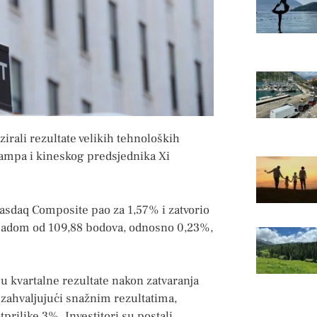
zirali rezultate velikih tehnoloških
rampa i kineskog predsjednika Xi
Nasdaq Composite pao za 1,57% i zatvorio
s padom od 109,88 bodova, odnosno 0,23%,
 su kvartalne rezultate nakon zatvaranja
 zahvaljujući snažnim rezultatima,
prilike 3%. Investitori su postali