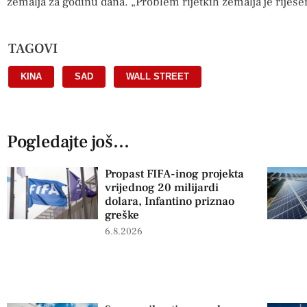
zemalja za godinu dana. „Problem rijetkih zemalja je riješe
TAGOVI
KINA
,
SAD
,
WALL STREET
Pogledajte još...
Propast FIFA-inog projekta
vrijednog 20 milijardi
dolara, Infantino priznao
greške
6.8.2026