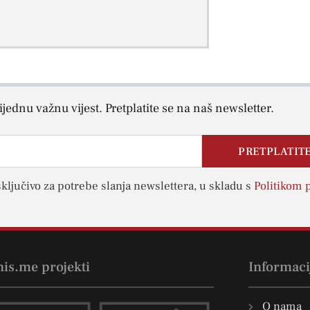
jednu važnu vijest. Pretplatite se na naš newsletter.
PRETPLATITE
sključivo za potrebe slanja newslettera, u skladu s
Politikom p
nis.me projekti
Informaci
O nama