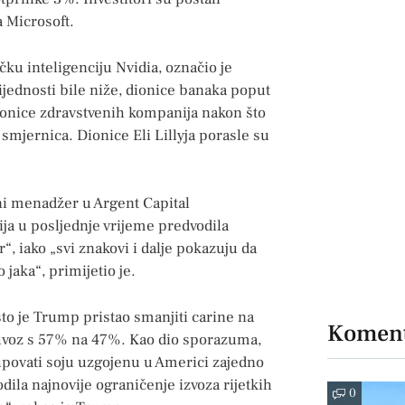
a Microsoft.
čku inteligenciju Nvidia, označio je
rijednosti bile niže, dionice banaka poput
dionice zdravstvenih kompanija nakon što
i smjernica. Dionice Eli Lillyja porasle su
ljni menadžer u Argent Capital
a u posljednje vrijeme predvodila
r“, iako „svi znakovi i dalje pokazuju da
 jaka“, primijetio je.
što je Trump pristao smanjiti carine na
Koment
 uvoz s 57% na 47%. Kao dio sporazuma,
kupovati soju uzgojenu u Americi zajedno
ila najnovije ograničenje izvoza rijetkih
0