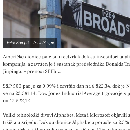
Foto: Freepik - TravelScape
Američke dionice pale su u četvrtak dok su investitori anali
kompanija, a završen je i sastanak predsjednika Donalda T
Jinpinga. – prenosi SEEbiz.
S&P 500 pao je za 0,99% i završio dan na 6.822,34, dok je 
se na 23.581,14. Dow Jones Industrial Average trgovao je 
na 47.522,12.
Veliki tehnološki divovi Alphabet, Meta i Microsoft objavili
tržišta u srijedu. Dok su dionice Alphabeta porasle za 2,5%
dionice Mete i Microsofta pale su za više od 11%, odnosno ot