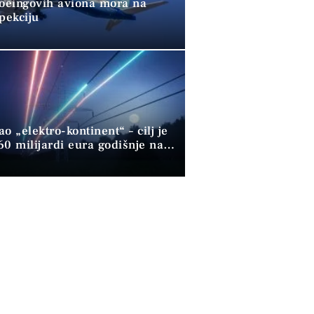
Boeingovih aviona mora na
pekciju
o „elektro-kontinent“ – cilj je
60 milijardi eura godišnje na
 gorivu