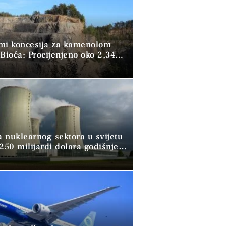
mi koncesija za kamenolom
Bioča: Procijenjeno oko 2,34
kubika kamena
a nuklearnog sektora u svijetu
250 milijardi dolara godišnje,
ži pomoć banaka