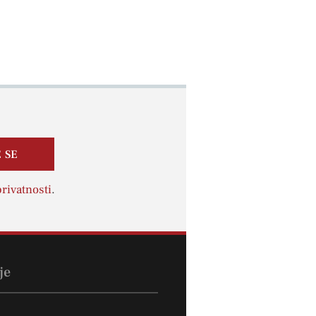
 SE
rivatnosti
.
je