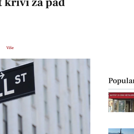
 krivi za pad
Više
Popula