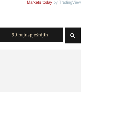
Markets today
by TradingView
99 najuspješnijih