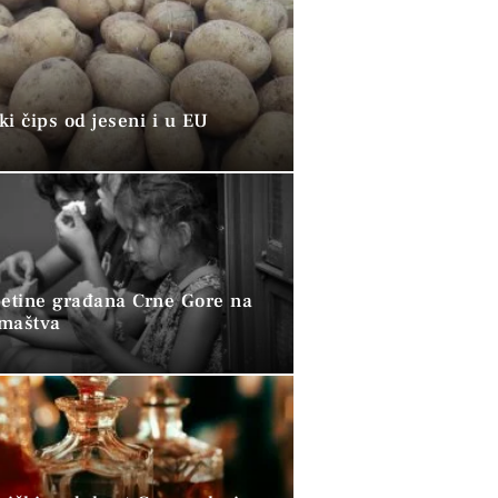
i čips od jeseni i u EU
petine građana Crne Gore na
omaštva