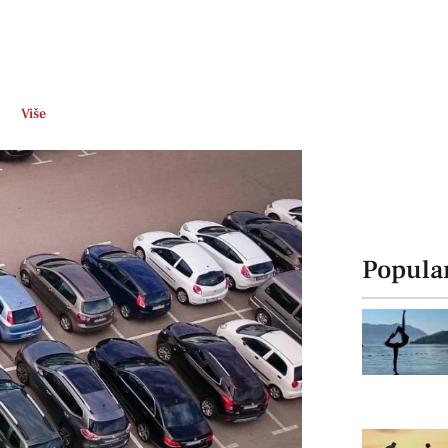
Više
Popula