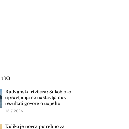
rno
Budvanska rivijera: Sukob oko
upravljanja se nastavlja dok
rezultati govore o uspehu
13.7.2026
Koliko je novca potrebno za