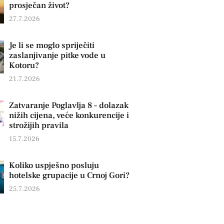
prosječan život?
27.7.2026
Je li se moglo spriječiti
zaslanjivanje pitke vode u
Kotoru?
21.7.2026
Zatvaranje Poglavlja 8 – dolazak
nižih cijena, veće konkurencije i
strožijih pravila
15.7.2026
Koliko uspješno posluju
hotelske grupacije u Crnoj Gori?
25.7.2026