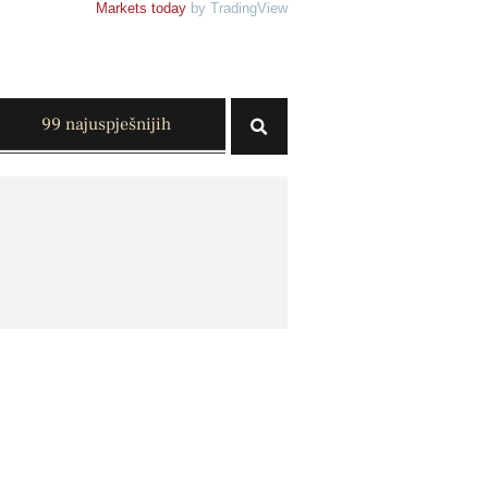
Markets today
by TradingView
99 najuspješnijih