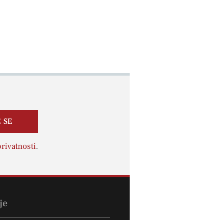
 SE
rivatnosti
.
je