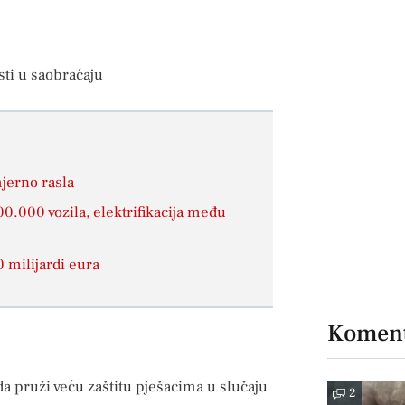
sti u saobraćaju
jerno rasla
00.000 vozila, elektrifikacija među
0 milijardi eura
Koment
a pruži veću zaštitu pješacima u slučaju
2