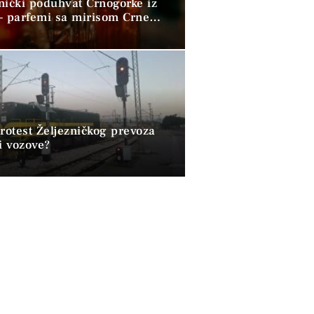
nički poduhvat Crnogorke iz
– parfemi sa mirisom Crne
 osvajaju svijet
rotest Željezničkog prevoza
i vozove?