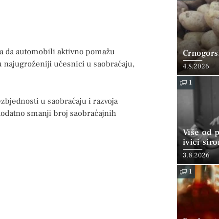
va da automobili aktivno pomažu
Crnogorsk
 najugroženiji učesnici u saobraćaju,
4.8.2026
1
zbjednosti u saobraćaju i razvoja
dodatno smanji broj saobraćajnih
Više od 
ivici sir
3.8.2026
1