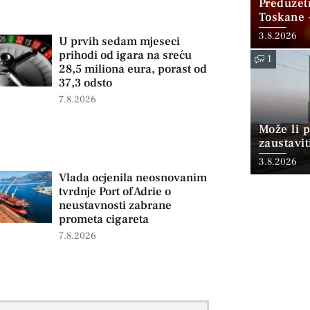
Preduzet
Toskane 
Gore koji
3.8.2026
U prvih sedam mjeseci
prihodi od igara na sreću
1
28,5 miliona eura, porast od
37,3 odsto
7.8.2026
Može li p
zaustavit
3.8.2026
Vlada ocjenila neosnovanim
tvrdnje Port of Adrie o
neustavnosti zabrane
prometa cigareta
7.8.2026