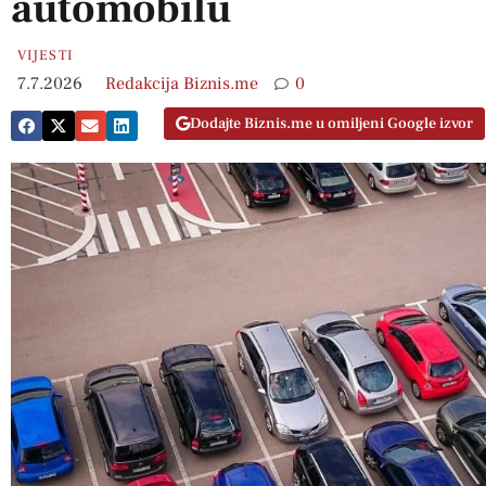
automobilu
VIJESTI
7.7.2026
Redakcija Biznis.me
0
Dodajte Biznis.me u omiljeni Google izvor