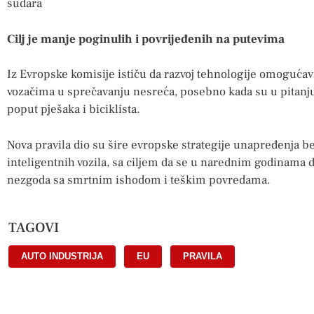
sudara
Cilj je manje poginulih i povrijeđenih na putevima
Iz Evropske komisije ističu da razvoj tehnologije omoguća
vozačima u sprečavanju nesreća, posebno kada su u pitanju
poput pješaka i biciklista.
Nova pravila dio su šire evropske strategije unapređenja be
inteligentnih vozila, sa ciljem da se u narednim godinama 
nezgoda sa smrtnim ishodom i teškim povredama.
TAGOVI
AUTO INDUSTRIJA
,
EU
,
PRAVILA