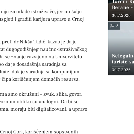
Turci i 
Berane –
maju za mlade istraživače, jer im šalju
30.7.2026
jeti i graditi karijera upravo u Crnoj
0
prof. dr Nikša Tadić, kazao je da je
ltat dugogodišnjeg naučno-istraživačkog
Nelegalno
da se znanje razvijeno na Univerzitetu
turiste 
eo da je dosadašnja saradnja sa
stigne
30.7.2026
ate, dok je saradnja sa kompanijom
g čipa korišćenjem domaćih resursa.
jima smo okruženi – zvuk, slika, govor,
zvornom obliku su analogni. Da bi se
a, moraju biti digitalizovani, a upravo
u Crnoj Gori, korišćenjem sopstvenih