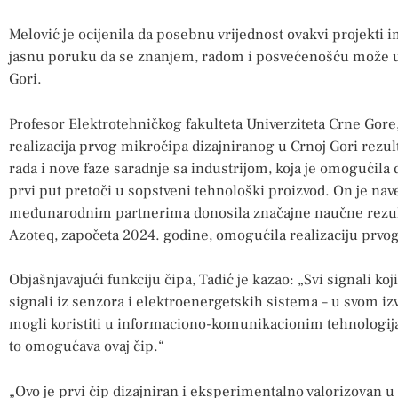
Melović je ocijenila da posebnu vrijednost ovakvi projekti i
jasnu poruku da se znanjem, radom i posvećenošću može usp
Gori.
Profesor Elektrotehničkog fakulteta Univerziteta Crne Gore, 
realizacija prvog mikročipa dizajniranog u Crnoj Gori rezu
rada i nove faze saradnje sa industrijom, koja je omogućila 
prvi put pretoči u sopstveni tehnološki proizvod. On je nav
međunarodnim partnerima donosila značajne naučne rezult
Azoteq, započeta 2024. godine, omogućila realizaciju prvo
Objašnjavajući funkciju čipa, Tadić je kazao: „Svi signali ko
signali iz senzora i elektroenergetskih sistema – u svom i
mogli koristiti u informaciono-komunikacionim tehnologijam
to omogućava ovaj čip.“
„Ovo je prvi čip dizajniran i eksperimentalno valorizovan 