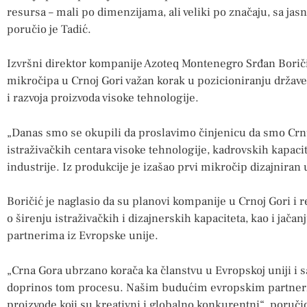
resursa – mali po dimenzijama, ali veliki po značaju, sa ja
poručio je Tadić.
Izvršni direktor kompanije Azoteq Montenegro Srđan Boričić
mikročipa u Crnoj Gori važan korak u pozicioniranju države
i razvoja proizvoda visoke tehnologije.
„Danas smo se okupili da proslavimo činjenicu da smo Crn
istraživačkih centara visoke tehnologije, kadrovskih kapaci
industrije. Iz produkcije je izašao prvi mikročip dizajniran 
Boričić je naglasio da su planovi kompanije u Crnoj Gori i 
o širenju istraživačkih i dizajnerskih kapaciteta, kao i jača
partnerima iz Evropske unije.
„Crna Gora ubrzano korača ka članstvu u Evropskoj uniji i
doprinos tom procesu. Našim budućim evropskim partneri
proizvode koji su kreativni i globalno konkurentni“, poručio