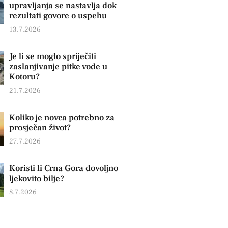
upravljanja se nastavlja dok
rezultati govore o uspehu
13.7.2026
Je li se moglo spriječiti
zaslanjivanje pitke vode u
Kotoru?
21.7.2026
Koliko je novca potrebno za
prosječan život?
27.7.2026
Koristi li Crna Gora dovoljno
ljekovito bilje?
8.7.2026