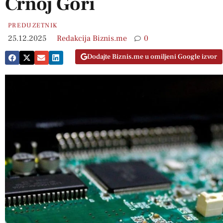
Crnoj Gori
PREDUZETNIK
25.12.2025
Redakcija Biznis.me
0
Dodajte Biznis.me u omiljeni Google izvor