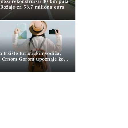
Kinezi rekonstruišu 30 km puta
 Rožaje za 53,7 miliona eura
 tržište turističkih vodiča,
sa Crnom Gorom upoznaje ko