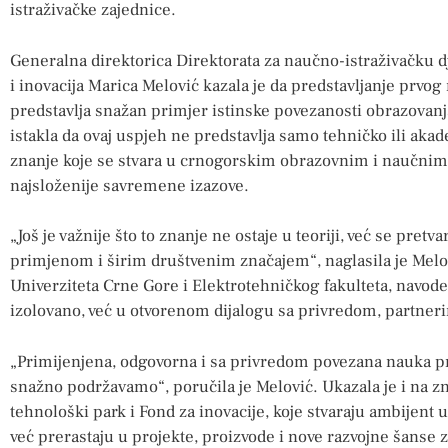
istraživačke zajednice.
Generalna direktorica Direktorata za naučno-istraživačku d
i inovacija Marica Melović kazala je da predstavljanje prvo
predstavlja snažan primjer istinske povezanosti obrazovanja
istakla da ovaj uspjeh ne predstavlja samo tehničko ili aka
znanje koje se stvara u crnogorskim obrazovnim i naučnim 
najsloženije savremene izazove.
„Još je važnije što to znanje ne ostaje u teoriji, već se pret
primjenom i širim društvenim značajem“, naglasila je Melo
Univerziteta Crne Gore i Elektrotehničkog fakulteta, navodeć
izolovano, već u otvorenom dijalogu sa privredom, partner
„Primijenjena, odgovorna i sa privredom povezana nauka pr
snažno podržavamo“, poručila je Melović. Ukazala je i na zn
tehnološki park i Fond za inovacije, koje stvaraju ambijent 
već prerastaju u projekte, proizvode i nove razvojne šanse 