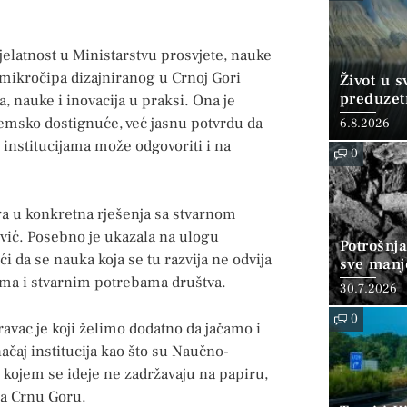
jelatnost u Ministarstvu prosvjete, nauke
g mikročipa dizajniranog u Crnoj Gori
Život u 
preduzet
, nauke i inovacija u praksi. Ona je
miliona 
demsko dostignuće, već jasnu potvrdu da
6.8.2026
institucijama može odgovoriti i na
0
vara u konkretna rješenja sa stvarnom
vić. Posebno je ukazala na ulogu
Potrošnja
i da se nauka koja se tu razvija ne odvija
sve manje
više za i
ima i stvarnim potrebama društva.
30.7.2026
0
avac je koji želimo dodatno da jačamo i
ačaj institucija kao što su Naučno-
u kojem se ideje ne zadržavaju na papiru,
za Crnu Goru.