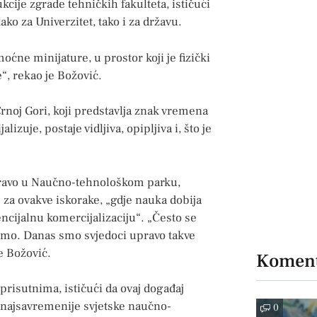
cije zgrade tehničkih fakulteta, ističući
ko za Univerzitet, tako i za državu.
ćne minijature, u prostor koji je fizički
“, rekao je Božović.
Crnoj Gori, koji predstavlja znak vremena
zuje, postaje vidljiva, opipljiva i, što je
upravo u Naučno-tehnološkom parku,
e za ovakve iskorake, „gdje nauka dobija
encijalnu komercijalizaciju“. „Često se
dimo. Danas smo svjedoci upravo takve
je Božović.
Koment
prisutnima, ističući da ovaj događaj
o najsavremenije svjetske naučno-
0