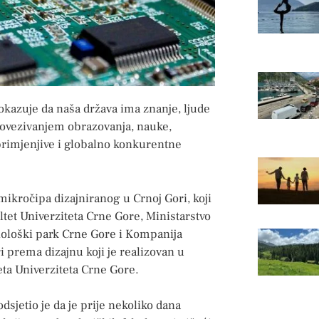
okazuje da naša država ima znanje, ljude
a povezivanjem obrazovanja, nauke,
primjenjive i globalno konkurentne
ikročipa dizajniranog u Crnoj Gori, koji
ltet Univerziteta Crne Gore, Ministarstvo
hnološki park Crne Gore i Kompanija
 prema dizajnu koji je realizovan u
ta Univerziteta Crne Gore.
dsjetio je da je prije nekoliko dana