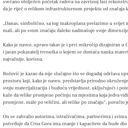
svečano obilježen početak radova na završnoj fazi rekonstruk
da je riječ o velikom infrastrukturnom projektu od značaja ka
„Danas, simbolično, sa tog makroplana prelazimo u svijet mo
mali, ali po svom značaju daleko nadmašuje svoje dimenzije
Kako je naveo, upravo takav je i prvi mikročip dizajniran u 
i jasan pokazatelj trenutka u kojem se domaća nauka materijali
najvažnije, korisna.
Božović je kazao da nije slučajno što se događaj održava 
prostoru koji, kako je naveo, predstavlja prirodno okruženj
svoju materijalizaciju i buduću vrijednost, uključujući i pot
kaže da velike promjene počinju na mjestima koja jedva vi
promjene, male po veličini, ali velike po značaju“, poručio 
On se zahvalio autorima, istraživačima, partnerima i svima 
potvrđuje da Crna Gora ima znanje i kapacitete da bude di