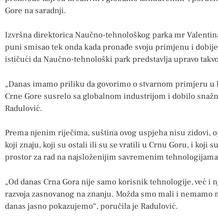
Gore na saradnji.
Izvršna direktorica Naučno-tehnološkog parka mr Valentina
puni smisao tek onda kada pronađe svoju primjenu i dobije
ističući da Naučno-tehnološki park predstavlja upravo takvo
„Danas imamo priliku da govorimo o stvarnom primjeru u k
Crne Gore susrelo sa globalnom industrijom i dobilo snažn
Radulović.
Prema njenim riječima, suština ovog uspjeha nisu zidovi, op
koji znaju, koji su ostali ili su se vratili u Crnu Goru, i koji 
prostor za rad na najsloženijim savremenim tehnologijama
„Od danas Crna Gora nije samo korisnik tehnologije, već i n
razvoja zasnovanog na znanju. Možda smo mali i nemamo m
danas jasno pokazujemo“, poručila je Radulović.