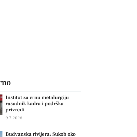
rno
Institut za crnu metalurgiju
rasadnik kadra i podrška
privredi
9.7.2026
Budvanska rivijera: Sukob oko