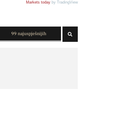
Markets today
by TradingView
99 najuspješnijih