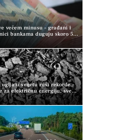
sve većem minusu – građani i
nici bankama duguju skoro 50
eura
 uglja u svijetu ruši rekorde –
 za električnu energiju, sve
ndustriju