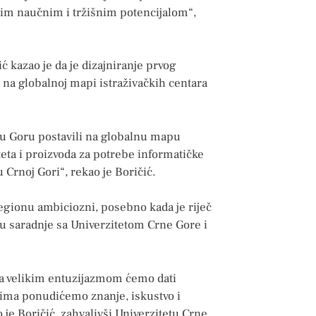
snim naučnim i tržišnim potencijalom“,
 kazao je da je dizajniranje prvog
 na globalnoj mapi istraživačkih centara
u Goru postavili na globalnu mapu
teta i proizvoda za potrebe informatičke
u Crnoj Gori“, rekao je Boričić.
regionu ambiciozni, posebno kada je riječ
nju saradnje sa Univerzitetom Crne Gore i
 sa velikim entuzijazmom ćemo dati
ma ponudićemo znanje, iskustvo i
 je Boričić, zahvalivši Univerzitetu Crne