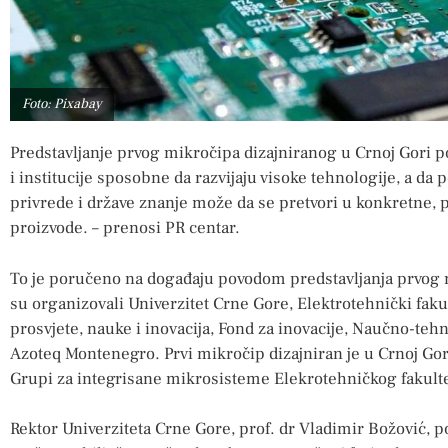
Foto: Pixabay
Predstavljanje prvog mikročipa dizajniranog u Crnoj Gori p
i institucije sposobne da razvijaju visoke tehnologije, a d
privrede i države znanje može da se pretvori u konkretne, 
proizvode. – prenosi PR centar.
To je poručeno na događaju povodom predstavljanja prvog m
su organizovali Univerzitet Crne Gore, Elektrotehnički faku
prosvjete, nauke i inovacija, Fond za inovacije, Naučno-te
Azoteq Montenegro. Prvi mikročip dizajniran je u Crnoj Gori
Grupi za integrisane mikrosisteme Elekrotehničkog fakulte
Rektor Univerziteta Crne Gore, prof. dr Vladimir Božović, po