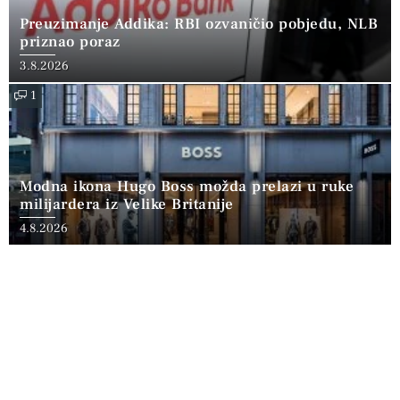
Preuzimanje Addika: RBI ozvaničio pobjedu, NLB
priznao poraz
3.8.2026
1
Modna ikona Hugo Boss možda prelazi u ruke
milijardera iz Velike Britanije
4.8.2026