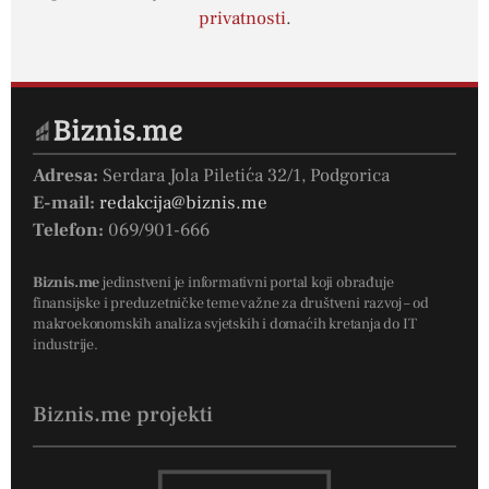
privatnosti
.
Adresa:
Serdara Jola Piletića 32/1, Podgorica
E-mail:
redakcija@biznis.me
Telefon:
069/901-666
Biznis.me
jedinstveni je informativni portal koji obrađuje
finansijske i preduzetničke teme važne za društveni razvoj – od
makroekonomskih analiza svjetskih i domaćih kretanja do IT
industrije.
Biznis.me projekti