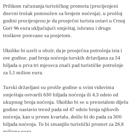
Prilikom računanja turističkog prometa (procijenjeni
dnevni trošak pomnožen sa brojem noćenja), u prošloj
godini procijenjeno je da prosječni turista ostavi u Crnoj
Gori 96 eura uključujući smještaj, ishranu i druge
troškove povezane sa posjetom.
Ukoliko bi uzeli u obzir, da je prosječna potrošnja ista i
ove godine, pad broja noćenja turskih državljana za 54
hiljada u prva tri mjeseca znači pad turističke potrošnje
za 5,1 milion eura.
Turski državljani su prošle godine u svim vidovima
smještaja ostvarili 630 hiljada noćenja ili 4,3 odsto od
ukupnog broja noćenja. Ukoliko bi se u preostalom dijelu
godine nastavio trend pada od 47 odsto broja njihovih
noćenja, kao u prvom kvartalu, došlo bi do pada za 300
hiljada noćenja. To bi smanjilo turistički promet za 28,8
miliona eura.