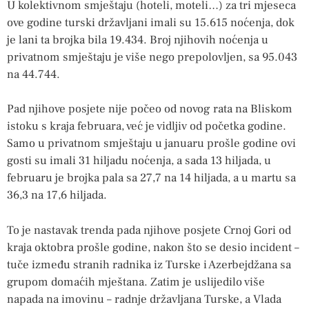
U kolektivnom smještaju (hoteli, moteli…) za tri mjeseca
ove godine turski državljani imali su 15.615 noćenja, dok
je lani ta brojka bila 19.434. Broj njihovih noćenja u
privatnom smještaju je više nego prepolovljen, sa 95.043
na 44.744.
Pad njihove posjete nije počeo od novog rata na Bliskom
istoku s kraja februara, već je vidljiv od početka godine.
Samo u privatnom smještaju u januaru prošle godine ovi
gosti su imali 31 hiljadu noćenja, a sada 13 hiljada, u
februaru je brojka pala sa 27,7 na 14 hiljada, a u martu sa
36,3 na 17,6 hiljada.
To je nastavak trenda pada njihove posjete Crnoj Gori od
kraja oktobra prošle godine, nakon što se desio incident –
tuče između stranih radnika iz Turske i Azerbejdžana sa
grupom domaćih mještana. Zatim je uslijedilo više
napada na imovinu – radnje državljana Turske, a Vlada