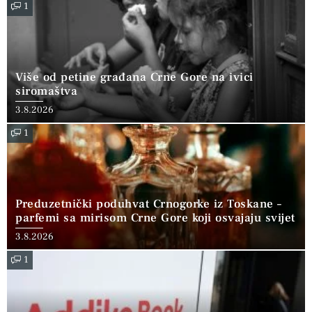
1
Više od petine građana Crne Gore na ivici
siromaštva
3.8.2026
1
Preduzetnički poduhvat Crnogorke iz Toskane –
parfemi sa mirisom Crne Gore koji osvajaju svijet
3.8.2026
1