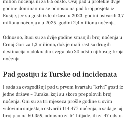
milion noćenja ili za 6,6 odsto. Ovaj pad u protekle dvije
godine dominantno se odnosio na pad broj posjeta iz
Rusije, jer su gosti iz te države u 2023. godini ostvarili 3,7
miliona noćenja a u 2025. godini 2,4 miliona noćenja.
Odnosno, Rusi su za dvije godine smanjili broj noćenja u
Crnoj Gori za 1,3 miliona, dok je mali rast sa drugih
destinacija nadoknadio svega oko 20 odsto njihovog broja
noćenja.
Pad gostiju iz Turske od incidenata
I sada za ovogodišnji pad u prvom kvartalu “krivi” gosti iz
jedne države – Turske, koji su skoro prepolovili broj
noćenja. Oni su za tri mjeseca prošle godine u svim
vidovima smještaja ostvarili 114.477 noćenja, a sada je taj
broj pao na 60.359, odnosno za 54 hiljade, ili za 47 odsto.